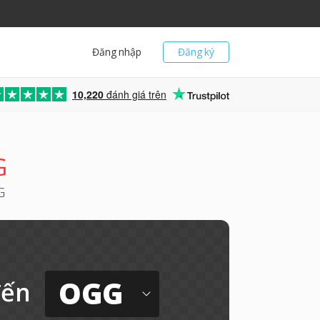
Đăng nhập
Đăng ký
10,220
đánh giá trên
G
G
OGG
đến