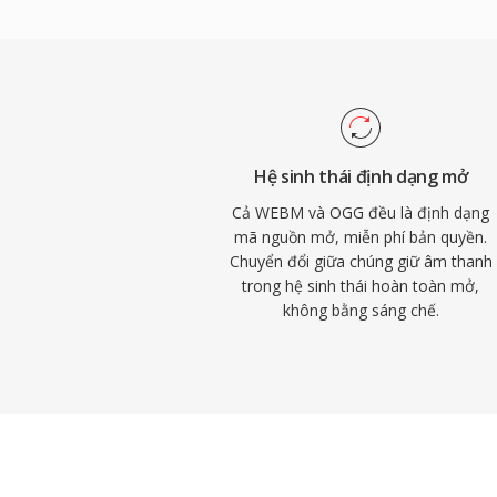
phần cứng có thể triển khai Vorbis mà khô
Spotify đã dựa vào Vorbis trong nhiều nă
tuyến chính vì lý do này. Định dạng cũng 
ở tốc độ bit thấp tốt hơn nhiều đối thủ, đ
trong trò chơi điện tử nơi dung lượng lưu
nghìn hiệu ứng âm thanh cạnh tranh không
Hệ sinh thái định dạng mở
Chrome và Android đều hỗ trợ giải mã Vo
Cả WEBM và OGG đều là định dạng
mã nguồn mở, miễn phí bản quyền.
Chuyển đổi giữa chúng giữ âm thanh
trong hệ sinh thái hoàn toàn mở,
không bằng sáng chế.