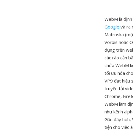
WebM là định 
Google
và ra 
Matroska (mộ
Vorbis hoặc O
dụng trên web
các rào cản b
chứa WebM kế 
tối ưu hóa ch
VP9 đạt hiệu 
truyền tải vi
Chrome, Firef
WebM làm định
như kênh alph
Gần đây hơn, 
tiện cho việc