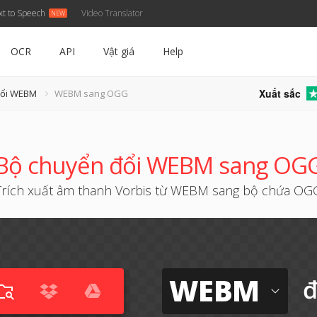
xt to Speech
Video Translator
OCR
API
Vật giá
Help
Xuất sắc
đổi WEBM
WEBM sang OGG
Bộ chuyển đổi WEBM sang OG
Trích xuất âm thanh Vorbis từ WEBM sang bộ chứa OG
WEBM