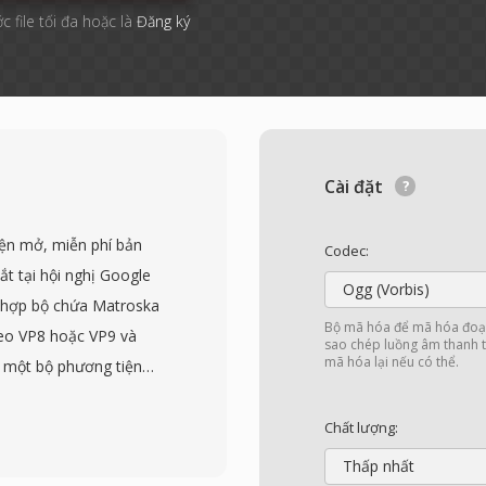
c file tối đa hoặc là
Đăng ký
Cài đặt
ện mở, miễn phí bản
Codec:
ắt tại hội nghị Google
Ogg (Vorbis)
t hợp bộ chứa Matroska
Bộ mã hóa để mã hóa đoạn
deo VP8 hoặc VP9 và
sao chép luồng âm thanh t
mã hóa lại nếu có thể.
 một bộ phương tiện
 sử dụng trên web.
theo giấy phép BSD dễ
Chất lượng:
 bản quyền cản trở việc
Thấp nhất