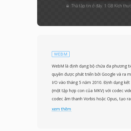
Thả tập tin ở đây. 1 GB Kích thướ
WEBM
WebM là định dạng bộ chứa đa phương ti
quyền được phát triển bởi Google và ra m
I/O vào tháng 5 năm 2010. Định dạng kế
(một tập hợp con của MKV) với codec vi
codec âm thanh Vorbis hoặc Opus, tạo ra
hoàn toàn mở được thiết kế đặc biệt cho
xem thêm
Google phát hành WebM cùng codec VP8 
dãi, loại bỏ các rào cản bằng sáng chế và