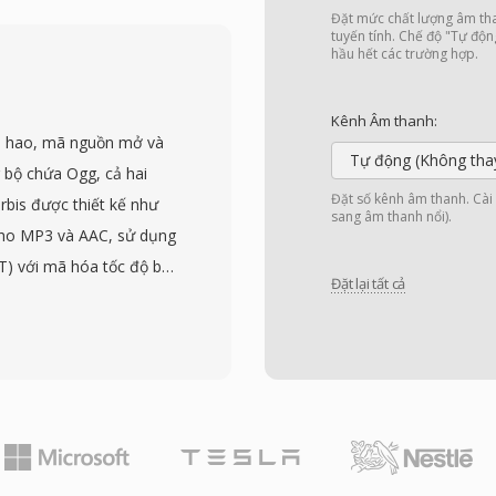
ứa WebM kế thừa cấu
Đặt mức chất lượng âm tha
 khi giới hạn ở các
tuyến tính. Chế độ "Tự độn
hầu hết các trường hợp.
tích nhanh và triển khai
hiệu suất nén cạnh tranh
Kênh Âm thanh:
phù hợp cho truyền tải
n hao, mã nguồn mở và
ơn. Các trình duyệt web
Tự động (Không tha
 bộ chứa Ogg, cả hai
ra hỗ trợ phát lại
Đặt số kênh âm thanh. Cài đ
rbis được thiết kế như
sang âm thanh nổi).
ng WebM làm định dạng
cho MP3 và AAC, sử dụng
nh dạng hỗ trợ các tính
T) với mã hóa tốc độ bit
o, có giá trị cho
Đặt lại tất cả
iệu từng khung. Các thử
n đây hơn, WebM đã
 mang lại chất lượng cảm
ục phát triển như
trong dải 96-192 kbps.
Sự kết hợp của nén cạnh
 đến 192 kHz và từ 1 đến
trợ trình duyệt phổ quát
 mono đến mix âm thanh
tải đa phương tiện web
ng có phí cấp phép —
tuyến và nhà sản xuất