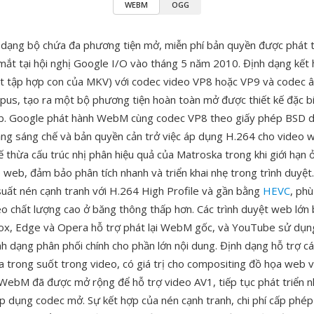
WEBM
OGG
dạng bộ chứa đa phương tiện mở, miễn phí bản quyền được phát t
mắt tại hội nghị Google I/O vào tháng 5 năm 2010. Định dạng kết
t tập hợp con của MKV) với codec video VP8 hoặc VP9 và codec 
pus, tạo ra một bộ phương tiện hoàn toàn mở được thiết kế đặc b
. Google phát hành WebM cùng codec VP8 theo giấy phép BSD dễ 
ằng sáng chế và bản quyền cản trở việc áp dụng H.264 cho video
thừa cấu trúc nhị phân hiệu quả của Matroska trong khi giới hạn ở
o web, đảm bảo phân tích nhanh và triển khai nhẹ trong trình duyệ
suất nén cạnh tranh với H.264 High Profile và gần bằng
HEVC
, ph
deo chất lượng cao ở băng thông thấp hơn. Các trình duyệt web lớ
ox, Edge và Opera hỗ trợ phát lại WebM gốc, và YouTube sử dụn
 dạng phân phối chính cho phần lớn nội dung. Định dạng hỗ trợ cá
a trong suốt trong video, có giá trị cho compositing đồ họa web v
WebM đã được mở rộng để hỗ trợ video AV1, tiếp tục phát triển
 áp dụng codec mở. Sự kết hợp của nén cạnh tranh, chi phí cấp phé