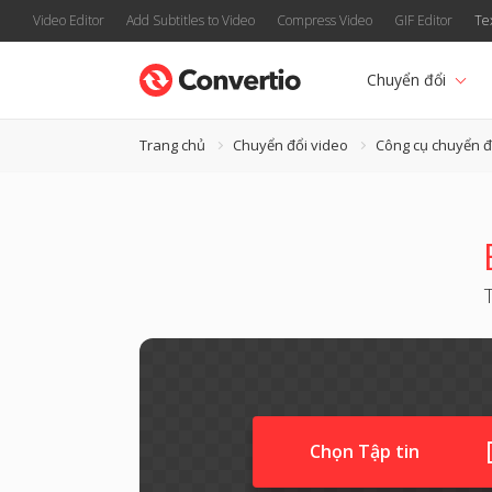
Video Editor
Add Subtitles to Video
Compress Video
GIF Editor
Te
Chuyển đổi
Trang chủ
Chuyển đổi video
Công cụ chuyển 
Chọn Tập tin