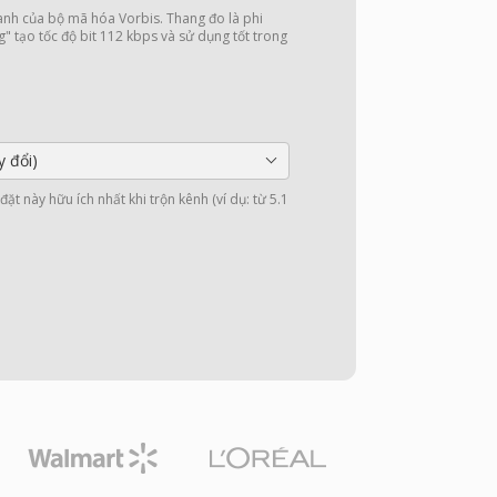
nh của bộ mã hóa Vorbis. Thang đo là phi
g" tạo tốc độ bit 112 kbps và sử dụng tốt trong
y đổi)
ặt này hữu ích nhất khi trộn kênh (ví dụ: từ 5.1