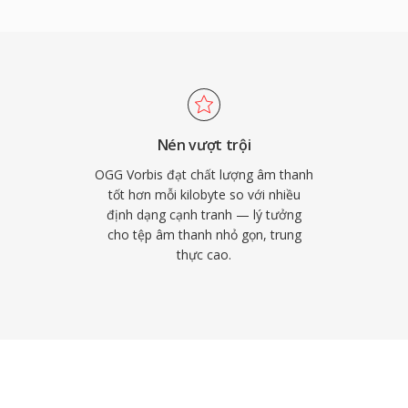
ng lo ngại về bản quyền.
m làm codec phát trực
xử lý suy giảm chất lượng
ó là lý do nó vẫn phổ biến
 trữ hạn hẹp và hàng
 gian. VLC, Firefox,
Nén vượt trội
rbis nguyên bản.
OGG Vorbis đạt chất lượng âm thanh
tốt hơn mỗi kilobyte so với nhiều
định dạng cạnh tranh — lý tưởng
cho tệp âm thanh nhỏ gọn, trung
thực cao.