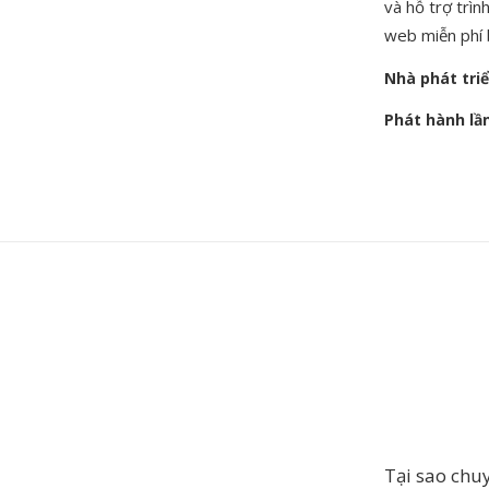
và hỗ trợ trì
web miễn phí 
Nhà phát tri
Phát hành lầ
Tại sao ch