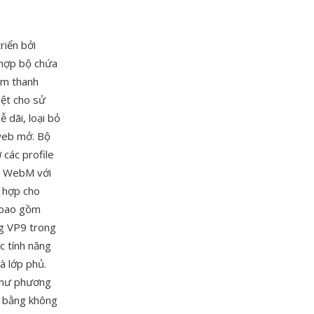
riển bởi
 hợp bộ chứa
âm thanh
iệt cho sử
dãi, loại bỏ
 web mở. Bộ
 các profile
t. WebM với
ù hợp cho
n bao gồm
g VP9 trong
c tính năng
à lớp phủ.
 như phương
p bằng không