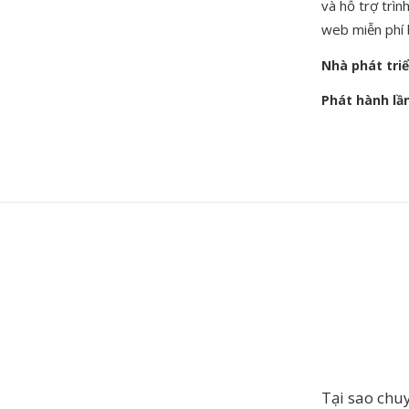
và hỗ trợ trì
web miễn phí 
Nhà phát tri
Phát hành lầ
Tại sao ch