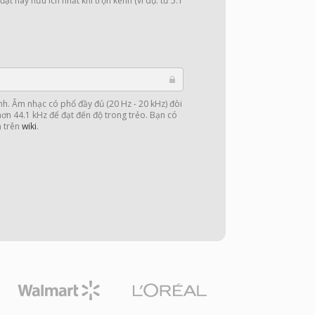
ặt này hữu ích nhất khi trộn kênh (ví dụ: từ 5.1
nh. Âm nhạc có phổ đầy đủ (20 Hz - 20 kHz) đòi
 hơn 44.1 kHz để đạt đến độ trong trẻo. Bạn có
n trên
wiki
.