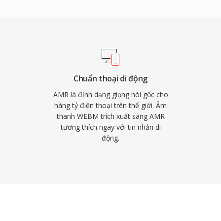
g hạn chế. Lợi ích khác
 nói và tạo nhiễu thoải
 Mặc dù AMR không phù
0 Hz), nó xuất sắc
rong điều kiện mạng khó
Chuẩn thoại di động
AMR là định dạng giọng nói gốc cho
hàng tỷ điện thoại trên thế giới. Âm
thanh WEBM trích xuất sang AMR
tương thích ngay với tin nhắn di
động.