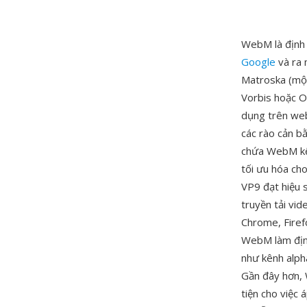
WebM là định 
Google
và ra 
Matroska (mộ
Vorbis hoặc O
dụng trên web
các rào cản b
chứa WebM kế 
tối ưu hóa ch
VP9 đạt hiệu 
truyền tải vi
Chrome, Firef
WebM làm định
như kênh alph
Gần đây hơn, 
tiện cho việc