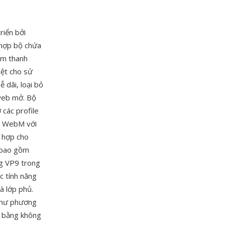
riển bởi
 hợp bộ chứa
âm thanh
iệt cho sử
dãi, loại bỏ
 web mở. Bộ
 các profile
t. WebM với
ù hợp cho
n bao gồm
g VP9 trong
c tính năng
à lớp phủ.
 như phương
p bằng không