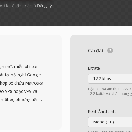
c file tối đa hoặc là
Đăng ký
Cài đặt
ện mở, miễn phí bản
Bitrate:
ắt tại hội nghị Google
12.2 kbps
t hợp bộ chứa Matroska
Bộ mã hóa âm thanh AMR hỗ
deo VP8 hoặc VP9 và
12.2 kbit/s với chất lượng g
 một bộ phương tiện
 sử dụng trên web.
Kênh Âm thanh:
theo giấy phép BSD dễ
Mono (1.0)
 bản quyền cản trở việc