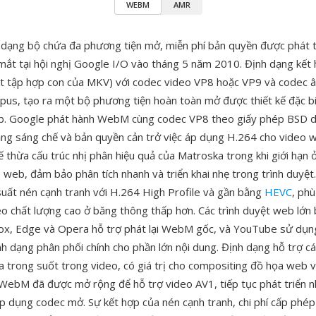
WEBM
AMR
dạng bộ chứa đa phương tiện mở, miễn phí bản quyền được phát t
mắt tại hội nghị Google I/O vào tháng 5 năm 2010. Định dạng kết
t tập hợp con của MKV) với codec video VP8 hoặc VP9 và codec 
pus, tạo ra một bộ phương tiện hoàn toàn mở được thiết kế đặc b
. Google phát hành WebM cùng codec VP8 theo giấy phép BSD dễ 
ằng sáng chế và bản quyền cản trở việc áp dụng H.264 cho video
thừa cấu trúc nhị phân hiệu quả của Matroska trong khi giới hạn ở
o web, đảm bảo phân tích nhanh và triển khai nhẹ trong trình duyệ
suất nén cạnh tranh với H.264 High Profile và gần bằng
HEVC
, ph
deo chất lượng cao ở băng thông thấp hơn. Các trình duyệt web lớ
ox, Edge và Opera hỗ trợ phát lại WebM gốc, và YouTube sử dụn
 dạng phân phối chính cho phần lớn nội dung. Định dạng hỗ trợ cá
a trong suốt trong video, có giá trị cho compositing đồ họa web v
WebM đã được mở rộng để hỗ trợ video AV1, tiếp tục phát triển
 áp dụng codec mở. Sự kết hợp của nén cạnh tranh, chi phí cấp phé