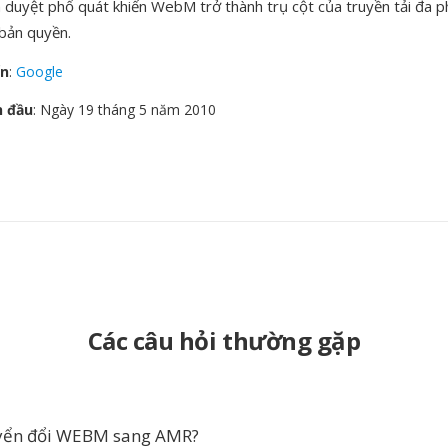
nh duyệt phổ quát khiến WebM trở thành trụ cột của truyền tải đa 
bản quyền.
ển
:
Google
n đầu
: Ngày 19 tháng 5 năm 2010
Các câu hỏi thường gặp
uyển đổi WEBM sang AMR?