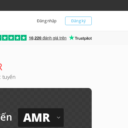
Đăng nhập
Đăng ký
10,220
đánh giá trên
R
c tuyến
AMR
đến