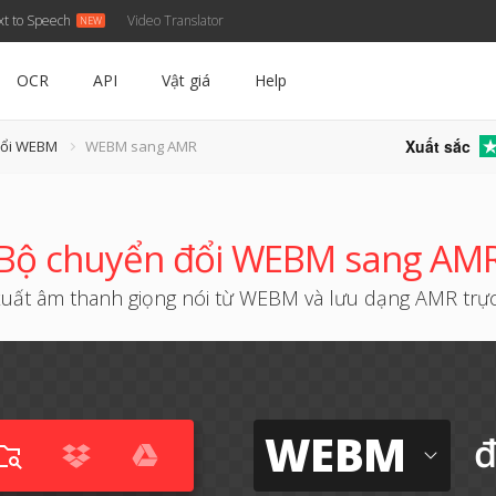
xt to Speech
Video Translator
OCR
API
Vật giá
Help
Xuất sắc
đổi WEBM
WEBM sang AMR
Bộ chuyển đổi WEBM sang AM
xuất âm thanh giọng nói từ WEBM và lưu dạng AMR trự
WEBM