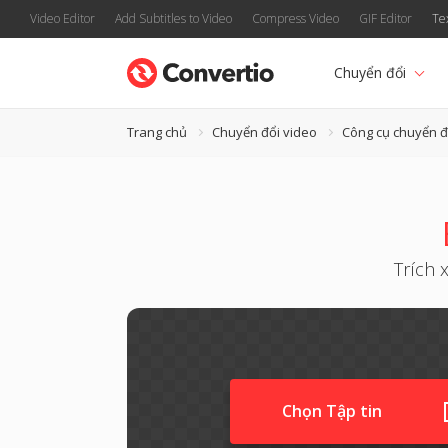
Video Editor
Add Subtitles to Video
Compress Video
GIF Editor
Te
Chuyển đổi
Trang chủ
Chuyển đổi video
Công cụ chuyển 
Trích 
Chọn Tập tin