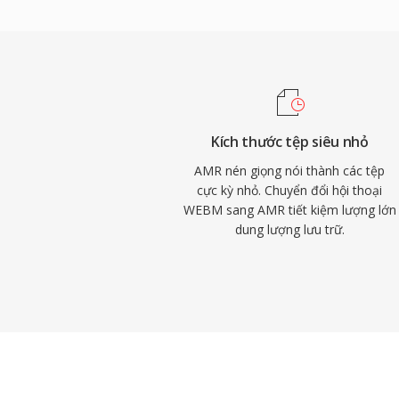
thoại và MMS trên các mạng có băng thôn
là tích hợp sẵn phát hiện hoạt động giọng
mái, giảm truyền tải trong khoảng lặng.
hợp cho nhạc do băng thông hẹp (300-340
trong việc truyền tải giọng nói rõ ràng t
khăn.
Kích thước tệp siêu nhỏ
AMR nén giọng nói thành các tệp
cực kỳ nhỏ. Chuyển đổi hội thoại
WEBM sang AMR tiết kiệm lượng lớn
dung lượng lưu trữ.