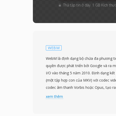
Thả tập tin ở đây. 1 GB Kích thướ
WEBM
WebM là định dạng bộ chứa đa phương ti
quyền được phát triển bởi Google và ra m
I/O vào tháng 5 năm 2010. Định dạng kế
(một tập hợp con của MKV) với codec vi
codec âm thanh Vorbis hoặc Opus, tạo ra
hoàn toàn mở được thiết kế đặc biệt cho
xem thêm
Google phát hành WebM cùng codec VP8 
dãi, loại bỏ các rào cản bằng sáng chế và