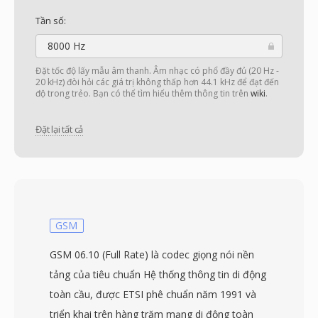
Tần số:
8000 Hz
Đặt tốc độ lấy mẫu âm thanh. Âm nhạc có phổ đầy đủ (20 Hz -
20 kHz) đòi hỏi các giá trị không thấp hơn 44.1 kHz để đạt đến
độ trong trẻo. Bạn có thể tìm hiểu thêm thông tin trên
wiki
.
Đặt lại tất cả
GSM
GSM 06.10 (Full Rate) là codec giọng nói nền
tảng của tiêu chuẩn Hệ thống thông tin di động
toàn cầu, được ETSI phê chuẩn năm 1991 và
triển khai trên hàng trăm mạng di động toàn