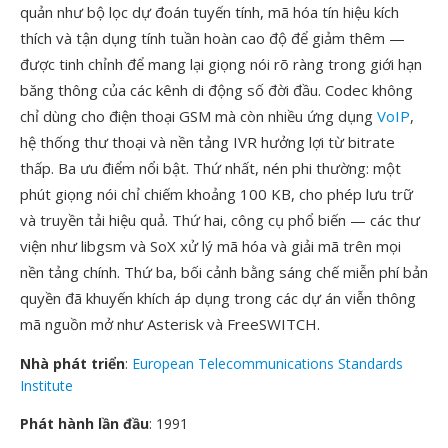
quản như bộ lọc dự đoán tuyến tính, mã hóa tín hiệu kích
thích và tận dụng tính tuần hoàn cao độ để giảm thêm —
được tinh chỉnh để mang lại giọng nói rõ ràng trong giới hạn
băng thông của các kênh di động số đời đầu. Codec không
chỉ dùng cho điện thoại GSM mà còn nhiều ứng dụng
VoIP
,
hệ thống thư thoại và nền tảng IVR hưởng lợi từ bitrate
thấp. Ba ưu điểm nổi bật. Thứ nhất, nén phi thường: một
phút giọng nói chỉ chiếm khoảng 100 KB, cho phép lưu trữ
và truyền tải hiệu quả. Thứ hai, công cụ phổ biến — các thư
viện như libgsm và SoX xử lý mã hóa và giải mã trên mọi
nền tảng chính. Thứ ba, bối cảnh bằng sáng chế miễn phí bản
quyền đã khuyến khích áp dụng trong các dự án viễn thông
mã nguồn mở như Asterisk và FreeSWITCH.
Nhà phát triển
:
European Telecommunications Standards
Institute
Phát hành lần đầu
: 1991