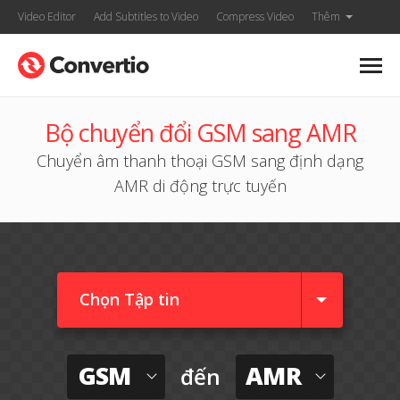
Video Editor
Add Subtitles to Video
Compress Video
Thêm
Bộ chuyển đổi GSM sang AMR
Chuyển âm thanh thoại GSM sang định dạng
AMR di động trực tuyến
Chọn Tập tin
GSM
AMR
đến