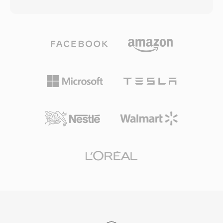
mức độ nhiễu nền. Khi chất lượng liên kết giảm,
công cụ phổ biến — các thư viện như libgsm và
bộ mã hóa chuyển sang tốc độ thấp hơn, đánh
SoX xử lý mã hóa và giải mã trên mọi nền tảng
đổi một chút độ rõ để đảm bảo tính ổn định
chính. Thứ ba, bối cảnh bằng sáng chế miễn phí
truyền tải. Cơ chế thích ứng này được định
bản quyền đã khuyến khích áp dụng trong các
nghĩa trong các đặc tả 3GPP và là một trong
dự án viễn thông mã nguồn mở như Asterisk và
những codec giọng nói được triển khai rộng rãi
FreeSWITCH.
nhất trên toàn cầu, sử dụng trong hàng tỷ cuộc
gọi di động. Ưu điểm chính là hiệu suất nén:
một phút âm thanh AMR ở 12.2 kbps chiếm
khoảng 90 KB, thực tế cho ghi âm thoại, thư
thoại và MMS trên các mạng có băng thông
hạn chế. Lợi ích khác là tích hợp sẵn phát hiện
hoạt động giọng nói và tạo nhiễu thoải mái,
giảm truyền tải trong khoảng lặng. Mặc dù
AMR không phù hợp cho nhạc do băng thông
hẹp (300-3400 Hz), nó xuất sắc trong việc