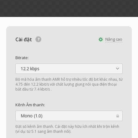
Cài đặt
Nâng cao
Bitrate:
12.2 kbps
Bộ mã hóa âm thanh AMR hỗ trợ nhiều tốc độ bit khác nhau, từ
4.75 đến 12.2 kbit/s với chất lượng giọng nói qua điện thoại
bắt đầu từ 7.4 kbit/s .
Kênh Âm thanh:
Mono (1.0)
Đặt số kênh âm thanh. Cài đặt này hữu ích nhất khi trộn kênh
(ví dụ: từ 5.1 sang âm thanh nổi).