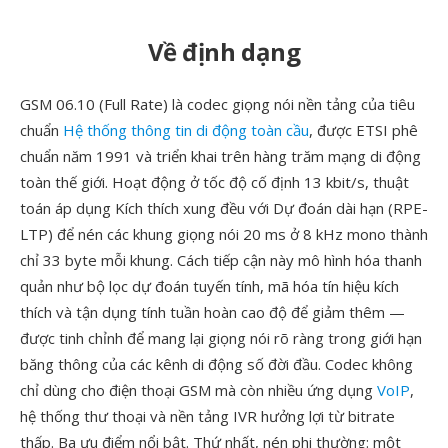
Về định dạng
GSM 06.10 (Full Rate) là codec giọng nói nền tảng của tiêu
chuẩn
Hệ thống thông tin di động toàn cầu
, được ETSI phê
chuẩn năm 1991 và triển khai trên hàng trăm mạng di động
toàn thế giới. Hoạt động ở tốc độ cố định 13 kbit/s, thuật
toán áp dụng Kích thích xung đều với Dự đoán dài hạn (RPE-
LTP) để nén các khung giọng nói 20 ms ở 8 kHz mono thành
chỉ 33 byte mỗi khung. Cách tiếp cận này mô hình hóa thanh
quản như bộ lọc dự đoán tuyến tính, mã hóa tín hiệu kích
thích và tận dụng tính tuần hoàn cao độ để giảm thêm —
được tinh chỉnh để mang lại giọng nói rõ ràng trong giới hạn
băng thông của các kênh di động số đời đầu. Codec không
chỉ dùng cho điện thoại GSM mà còn nhiều ứng dụng
VoIP
,
hệ thống thư thoại và nền tảng IVR hưởng lợi từ bitrate
thấp. Ba ưu điểm nổi bật. Thứ nhất, nén phi thường: một