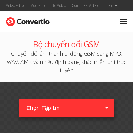
Video Editor
Add Subtitles to Video
Compress Video
Thêm
Bộ chuyển đổi GSM
Chuyển đổi âm thanh di động GSM sang MP3,
WAV, AMR và nhiều định dạng khác miễn phí trực
tuyến
Chọn Tập tin