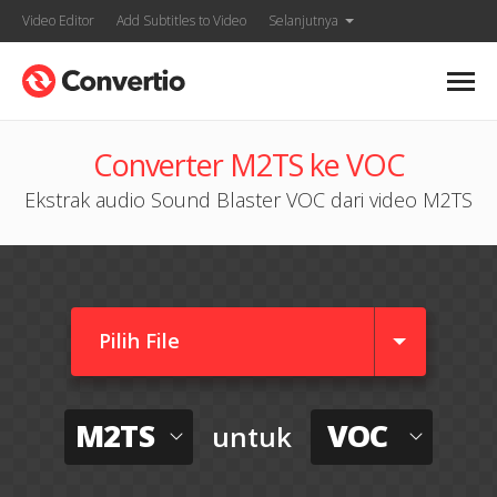
Video Editor
Add Subtitles to Video
Selanjutnya
Converter M2TS ke VOC
Ekstrak audio Sound Blaster VOC dari video M2TS
Pilih File
M2TS
VOC
untuk