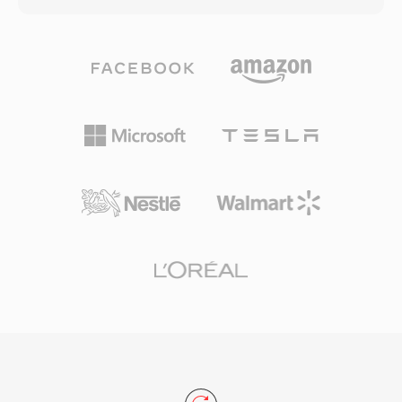
H.264/AVC, MPEG-2, dan VC-1, bersama
berbasis blok: setiap file terdiri dari blok data
format audio seperti Dolby TrueHD, DTS-HD
bertipe yang dapat membawa PCM unsigned 8-
Master Audio, dan LPCM untuk suara surround
bit, ADPCM Creative 4-bit dan 2,6-bit, PCM
lossless. Kontainer ini juga digunakan oleh
signed 16-bit, serta audio yang dikodekan A-
kamera video AVCHD untuk merekam rekaman
law dan mu-law. Struktur blok ini juga
definisi tinggi, menjadikannya umum baik
mendukung interval keheningan, loop
dalam alur kerja pemutaran cakram konsumen
pengulangan, dan titik penanda, memberikan
maupun produksi video. File M2TS menyimpan
pengembang game kontrol yang detail atas
penanda bab, stream subtitle, dan data menu
pemutaran suara. Keunggulan yang menonjol
interaktif dalam transport stream. Mekanisme
adalah decoding tingkat perangkat keras —
sinkronisasi yang andal dan dukungan untuk
kartu Sound Blaster dapat memutar data VOC
codec berkualitas tinggi menjadikan M2TS
langsung melalui transfer DMA, membebaskan
cocok untuk pengarsipan konten definisi tinggi
CPU untuk tugas lain di era ketika siklus
di mana pelestarian kualitas sumber penuh
prosesor sangat berharga. Format ini banyak
sangat penting.
digunakan dalam game DOS dari id Software,
Sierra, dan LucasArts. Dengan munculnya