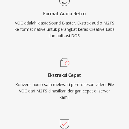
Windows dan format WAV, VOC secara
Format Audio Retro
bertahap keluar dari penggunaan mainstream,
VOC adalah klasik Sound Blaster. Ekstrak audio M2TS
namun tetap penting untuk pelestarian game
ke format native untuk perangkat keras Creative Labs
retro dan bagi siapa pun yang bekerja dengan
dan aplikasi DOS.
arsip audio PC vintage.
Ekstraksi Cepat
Konversi audio saja melewati pemrosesan video. File
VOC dari M2TS dihasilkan dengan cepat di server
kami.