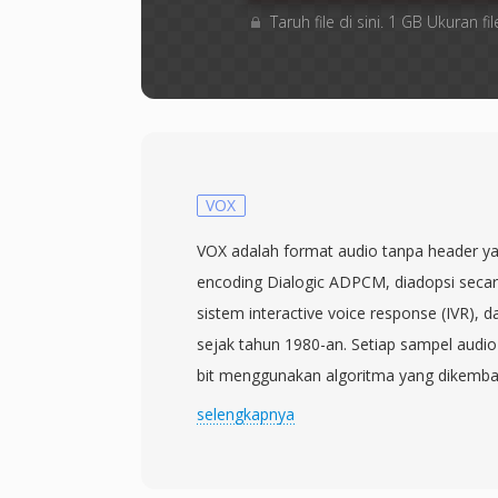
Taruh file di sini. 1 GB Ukuran
VOX
VOX adalah format audio tanpa header yan
encoding Dialogic ADPCM, diadopsi secar
sistem interactive voice response (IVR), 
sejak tahun 1980-an. Setiap sampel audio
bit menggunakan algoritma yang dikemban
dan diimplementasikan dalam perangkat k
selengkapnya
antarmuka telepon Dialogic Corporation. 
menggunakan sampling rate 6000 atau 8