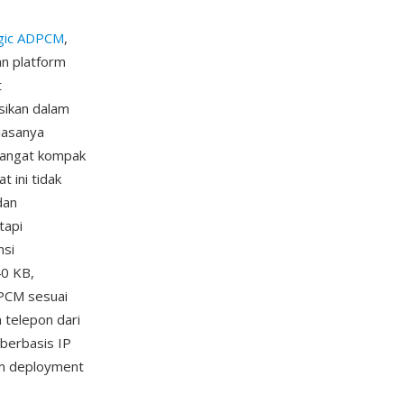
ogic ADPCM
,
an platform
t
sikan dalam
iasanya
sangat kompak
 ini tidak
dan
tapi
nsi
40 KB,
DPCM sesuai
 telepon dari
berbasis IP
am deployment