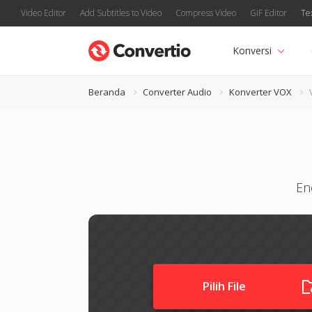
Video Editor
Add Subtitles to Video
Compress Video
GIF Editor
Te
Konversi
Beranda
Converter Audio
Konverter VOX
En
Pilih File