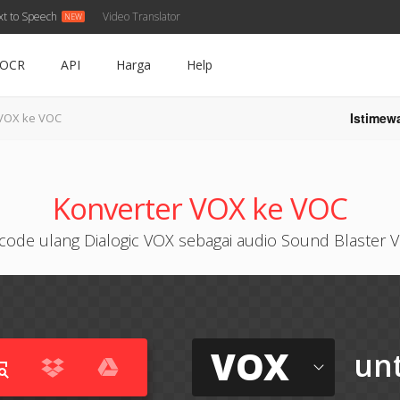
xt to Speech
Video Translator
OCR
API
Harga
Help
Istimew
VOX ke VOC
Konverter VOX ke VOC
code ulang Dialogic VOX sebagai audio Sound Blaster 
VOX
un