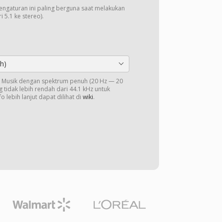
Pengaturan ini paling berguna saat melakukan
 5.1 ke stereo).
h)
o. Musik dengan spektrum penuh (20 Hz — 20
 tidak lebih rendah dari 44.1 kHz untuk
o lebih lanjut dapat dilihat di
wiki
.