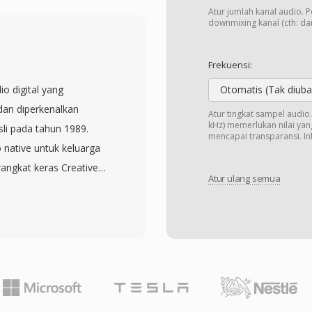
malkan untuk kejelasan
Atur jumlah kanal audio. 
rmat ini tidak
downmixing kanal (cth: dari
taran harus mengetahui
bih dahulu — trade-off
Frekuensi:
lukan manajemen file
io digital yang
Otomatis (Tak diuba
h efisiensi
dan diperkenalkan
Atur tingkat sampel audi
pada 8 kHz hanya
kHz) memerlukan nilai yang
li pada tahun 1989.
mencapai transparansi. Inf
ktis untuk sistem yang
 native untuk keluarga
CM sesuai dengan
angkat keras Creative
abilitas di seluruh
Atur ulang semua
ok: setiap file terdiri
da. Meskipun pusat
wa PCM unsigned 8-bit,
erbasis IP dengan codec
ned 16-bit, serta audio
an VOX tetap ada dalam
 blok ini juga
an di seluruh dunia.
ulangan, dan titik
ontrol yang detail
menonjol adalah