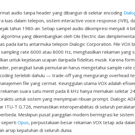
rmat audio tanpa header yang dibangun di sekitar encoding
Dial
ra luas dalam telepon, sistem interactive voice response (IVR), d
ejak tahun 1980-an. Setiap sampel audio dikompresi menjadi 4 bi
lgoritma yang dikembangkan oleh Oki Electric dan diimplementa
as pada kartu antarmuka telepon Dialogic Corporation. File VOX b
sampling rate 6000 atau 8000 Hz, menghasilkan rekaman yang 
kan untuk kejelasan ucapan daripada fidelitas musik. Karena format
er, perangkat lunak pemutaran harus mengetahui sample rate 
oding terlebih dahulu — trade-off yang mengurangi overhead te
najemen file yang cermat. Keunggulan utama VOX adalah efisie
 rekaman suara satu menit pada 8 kHz hanya memakan sekitar 2
raktis untuk sistem yang menyimpan ribuan prompt. Dialogic A
r ITU-T G.726, memastikan interoperabilitas di seluruh peralatan
erbeda. Meskipun pusat panggilan modern bermigrasi ke sistem 
 seperti
Opus
, perpustakaan besar rekaman VOX tetap ada dal
n arsip kepatuhan di seluruh dunia.