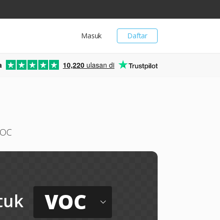
Masuk
Daftar
a
10,220
ulasan di
VOC
VOC
tuk