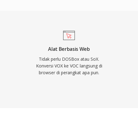
u Sound Blaster dapat
sfer DMA,
ketika siklus prosesor
unakan dalam game DOS
 Dengan munculnya
tahap keluar dari
Alat Berbasis Web
ting untuk pelestarian
Tidak perlu DOSBox atau SoX.
ja dengan arsip audio
Konversi VOX ke VOC langsung di
browser di perangkat apa pun.