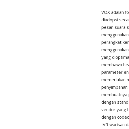
VOX adalah fo
diadopsi seca
pesan suara s
menggunakan a
perangkat ker
menggunakan 
yang dioptimal
membawa head
parameter enc
memerlukan ma
penyimpanan:
membuatnya p
dengan standa
vendor yang b
dengan codec
IVR warisan da