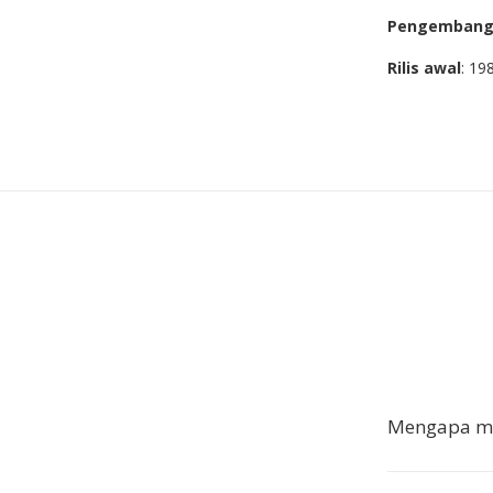
Pengemban
Rilis awal
: 19
Mengapa me