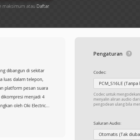
 file maksimum atau
Daftar
Pengaturan
g dibangun di sekitar
Codec:
a luas dalam telepon,
PCM_S16LE (Tanpa 
dan platform pesan suara
Codec untuk mengodekan 
 dikompresi menjadi 4
menyalin aliran audio dar
pengodean ulang bila me
gkan oleh Oki Electric
eras pada kartu
File VOX biasanya
Saluran Audio:
000 Hz, menghasilkan
Otomatis (Tak diuba