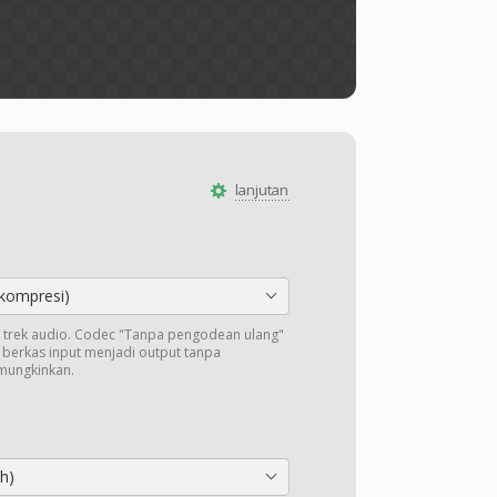
lanjutan
kompresi)
trek audio. Codec "Tanpa pengodean ulang"
i berkas input menjadi output tanpa
mungkinkan.
h)