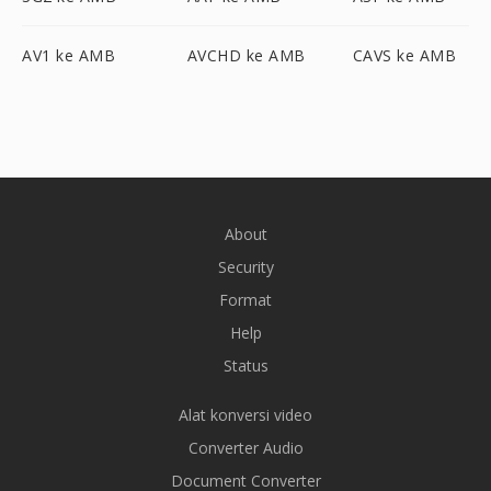
AV1 ke AMB
AVCHD ke AMB
CAVS ke AMB
About
Security
Format
Help
Status
Alat konversi video
Converter Audio
Document Converter