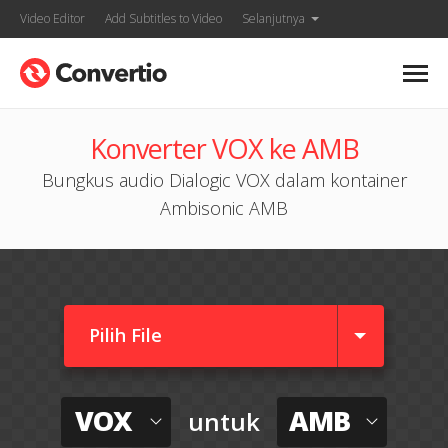
Video Editor
Add Subtitles to Video
Selanjutnya
Konverter VOX ke AMB
Bungkus audio Dialogic VOX dalam kontainer
Ambisonic AMB
Pilih File
VOX
AMB
untuk