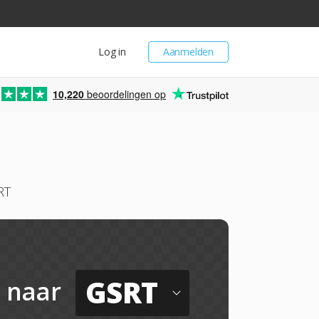
Log in
Aanmelden
10,220
beoordelingen op
RT
GSRT
naar