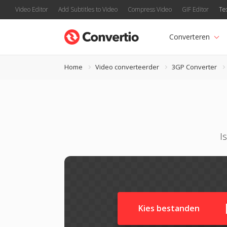
Video Editor
Add Subtitles to Video
Compress Video
GIF Editor
Te
Converteren
Home
Video converteerder
3GP Converter
I
Kies bestanden