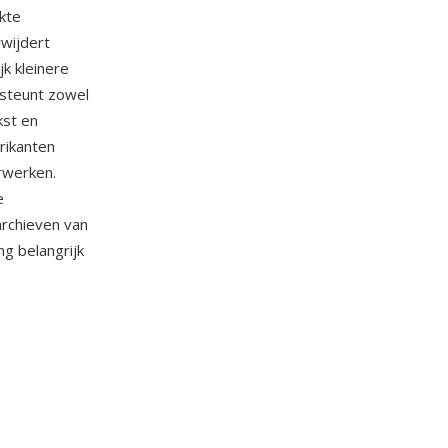
kte
wijdert
k kleinere
steunt zowel
kst en
rikanten
rwerken.
e
rchieven van
g belangrijk