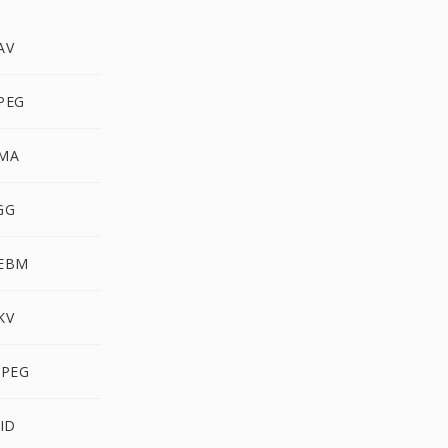
AV
PEG
WMA
GG
WEBM
KV
JPEG
VID