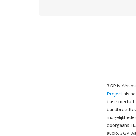
3GP is één mu
Project
als he
base media-b
bandbreedtev
mogelijkheden
doorgaans H.
audio. 3GP wa