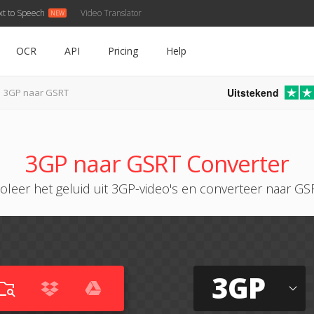
xt to Speech
Video Translator
OCR
API
Pricing
Help
Uitstekend
3GP naar GSRT
3GP naar GSRT Converter
soleer het geluid uit 3GP-video's en converteer naar GS
3GP