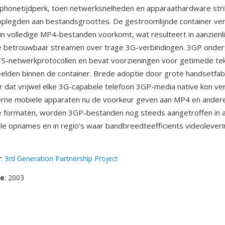
phonetijdperk, toen netwerksnelheden en apparaathardware stri
plegden aan bestandsgroottes. De gestroomlijnde container ver
in volledige MP4-bestanden voorkomt, wat resulteert in aanzienlij
e betrouwbaar streamen over trage 3G-verbindingen. 3GP onder
TS-netwerkprotocollen en bevat voorzieningen voor getimede te
eelden binnen de container. Brede adoptie door grote handsetfab
 dat vrijwel elke 3G-capabele telefoon 3GP-media native kon ve
ne mobiele apparaten nu de voorkeur geven aan MP4 en ander
 formaten, worden 3GP-bestanden nog steeds aangetroffen in a
e opnames en in regio's waar bandbreedteefficients videoleverin
r
:
3rd Generation Partnership Project
se
: 2003