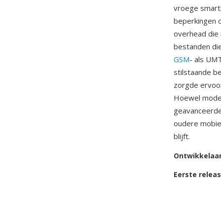
vroege smart
beperkingen o
overhead die 
bestanden di
GSM
- als UM
stilstaande b
zorgde ervoor
Hoewel moder
geavanceerde
oudere mobiel
blijft.
Ontwikkelaa
Eerste relea