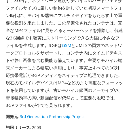
す。3GPは、ネットワーク速度やデバイスのハードウェアが
ファイルサイズに厳しい制約を課していた初期スマートフォ
ン時代に、モバイル端末にマルチメディアをもたらす上で重
要な役割を果たしました。この簡素化されたコンテナは、完
全なMP4ファイルに見られるオーバーヘッドを排除し、低速
な3G回線でも確実にストリーミングできる大幅に小さなフ
ァイルを生成します。3GPは
GSM
とUMTSの両方のネットワ
ークプロトコルをサポートし、コンテナ内にタイムドテキス
トや静止画像を含む機能も備えています。主要なモバイル端
末メーカーによる幅広い採用により、事実上すべての3G対
応携帯電話が3GPメディアをネイティブに処理できました。
現在のモバイルデバイスはMP4などのより高度なフォーマッ
トを使用していますが、古いモバイル録画のアーカイブや、
帯域幅効率の高い動画配信が依然として重要な地域では、
3GPファイルが今でも見られます。
開発元
:
3rd Generation Partnership Project
初回リリース
: 2003