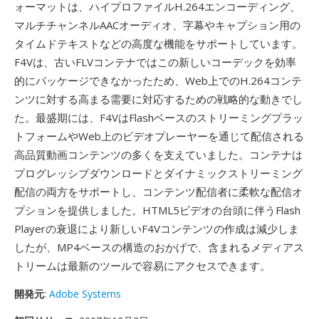
ォーマットは、ハイプロファイルH.264エンコーディング、
マルチチャンネルAACオーディオ、字幕やキャプション用の
タイムドテキストなどの高度な機能をサポートしています。
F4Vは、古いFLVコンテナではこの新しいコーデックを効率
的にパッケージできなかったため、Web上でのH.264コンテ
ンツに対する高まる需要に対応するための戦略的な動きでし
た。最盛期には、F4VはFlashベースのストリーミングプラッ
トフォームやWeb上のビデオプレーヤーを通じて配信される
高品質動画コンテンツの多くを支えていました。コンテナは
プログレッシブダウンロードとダイナミックストリーミング
配信の両方をサポートし、コンテンツ配信者に柔軟な配信オ
プションを提供しました。HTML5ビデオの台頭に伴うFlash
Playerの衰退により新しいF4Vコンテンツの作成は減少しま
したが、MP4ベースの構造のおかげで、含まれるメディアス
トリームは最新のツールで容易にアクセスできます。
開発元
:
Adobe Systems