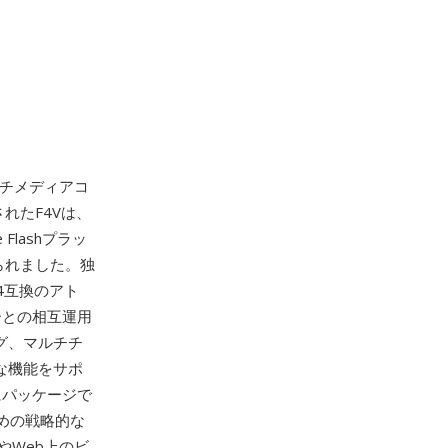
チメディアコ
入されたF4Vは、
Flashプラッ
られました。独
4互換のアト
ーとの相互運用
グ、マルチチ
な機能をサポ
にパッケージで
ための戦略的な
やWeb上のビ