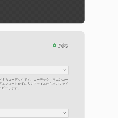
高度な
ドするコーデックです。コーデック「再エンコー
再エンコードせずに入力ファイルから出力ファイ
コピーします。