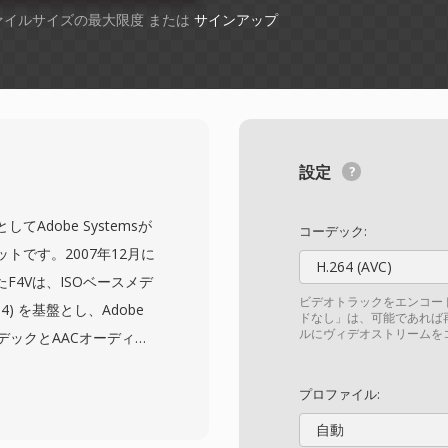
ファイルサイズの最大限度 または
サインアップ
設定
してAdobe Systemsが
コーデック:
トです。2007年12月に
H.264 (AVC)
入されたF4Vは、ISOベースメデ
ビデオトラックをエンコー
14) を基盤とし、Adobe
ドなし」は、可能であれば
ルにヴィデオストリームを
ーデックとAACオーディオ
のコンテナ構造を使用し
化されたMP4互換のアト
プロファイル:
り、他のメディアツールや
自動