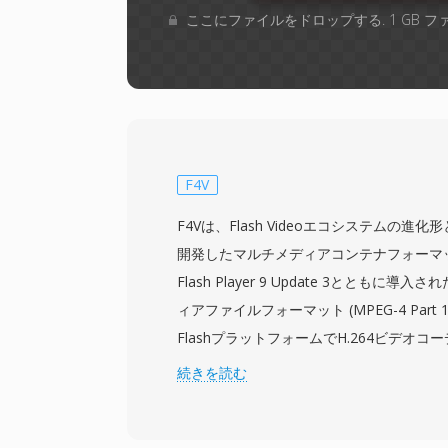
ここにファイルをドロップする. 1 GB 
F4V
F4Vは、Flash Videoエコシステムの進化形と
開発したマルチメディアコンテナフォーマッ
Flash Player 9 Update 3とともに導
ィアファイルフォーマット (MPEG-4 Part 
FlashプラットフォームでH.264ビデオコ
をサポートするために作られました。独自
続きを読む
ていた前身のFLVとは異なり、F4Vは標準
ム/ボックスアーキテクチャを採用してお