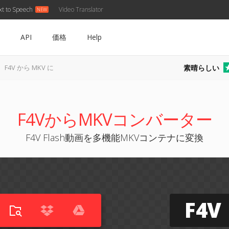
xt to Speech
Video Translator
API
価格
Help
素晴らしい
F4V から MKV に
F4VからMKVコンバーター
F4V Flash動画を多機能MKVコンテナに変換
F4V