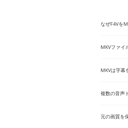
なぜF4Vを
MKVファ
MKVは字
複数の音声
元の画質を