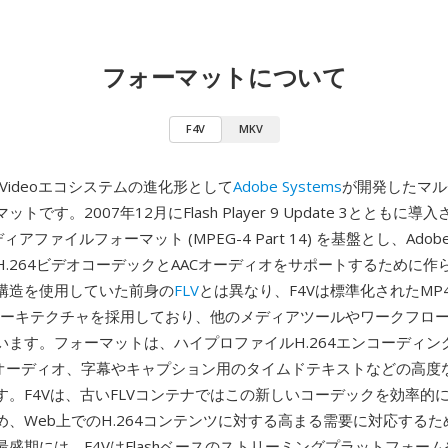
フォーマットについて
F4V
MKV
sh Videoエコシステムの進化形として
Adobe Systems
が開発したマル
トです。2007年12月にFlash Player 9 Update 3とともに導
ィアファイルフォーマット (MPEG-4 Part 14) を基盤とし、Adobe 
H.264ビデオコーデックとAACオーディオをサポートするために作
構造を使用していた前身の
FLV
とは異なり、F4Vは標準化されたMP
アーキテクチャを採用しており、他のメディアツールやワークフロ
います。フォーマットは、ハイプロファイルH.264エンコーディン
Cオーディオ、字幕やキャプション用のタイムドテキストなどの高度
す。F4Vは、古いFLVコンテナではこの新しいコーデックを効率的
め、Web上でのH.264コンテンツに対する高まる需要に対応する
盛期には、F4VはFlashベースのストリーミングプラットフォーム