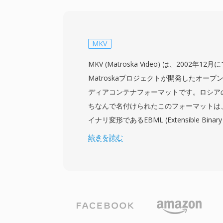
ワークフローとの相互運用性が向上してい
ハイプロファイルH.264エンコーディング
ーディオ、字幕やキャプション用のタイム
機能をサポートしています。F4Vは、古い
MKV
いコーデックを効率的にパッケージできな
MKV (Matroska Video) は、2002
H.264コンテンツに対する高まる需要に
Matroskaプロジェクトが開発したオー
でした。最盛期には、F4VはFlashベー
ディアコンテナフォーマットです。ロシア
フォームやWeb上のビデオプレーヤーを
ちなんで名付けられたこのフォーマットは
画コンテンツの多くを支えていました。コ
イナリ変形であるEBML (Extensible Binary
ダウンロードとダイナミックストリーミン
としており、柔軟で前方互換性のある構造
続きを読む
し、コンテンツ配信者に柔軟な配信オプシ
映像用のH.264やHEVCからVP9やAV1ま
HTML5ビデオの台頭に伴うFlash Playe
FLAC、Opus、DTSまで、事実上無制限
テンツの作成は減少しましたが、MP4ベ
幕トラックを単一ファイル内に格納できま
まれるメディアストリームは最新のツール
的な字幕サポートであり、シンプルなSRT
す。
タイル字幕、Blu-rayディスクのビットマ
で対応しています。MKVはチャプターマー