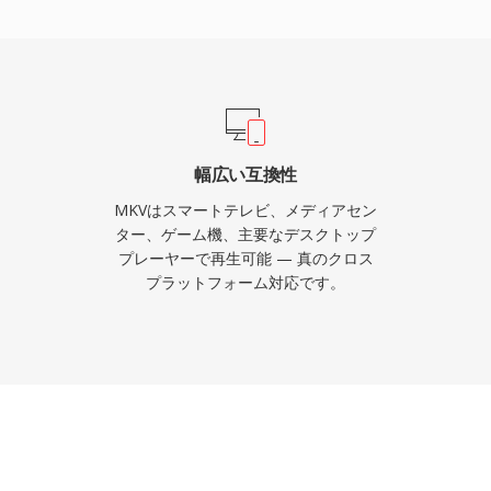
きメタデータもサポートし
ンテナの一つです。オー
ス料なしにMKVの読み書
リーミングツール、エン
用を推進しています。事
一の整理されたファイル
幅広い互換性
品質な動画配信、アーカイ
MKVはスマートテレビ、メディアセン
ンテナとなっています。
ター、ゲーム機、主要なデスクトップ
プレーヤーで再生可能 — 真のクロス
プラットフォーム対応です。