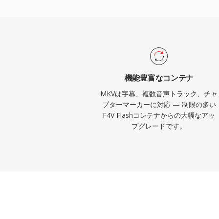
イル字幕に必要なフォントなど)、タグ付
ており、利用可能な中で最も機能豊富なコ
プンな仕様により、どの開発者もライセン
きを実装でき、メディアプレーヤー、スト
コーディングソフトウェア全体で幅広い採
実上あらゆるコーデックの組み合わせを単
機能豊富なコンテナ
にカプセル化する能力により、MKVは高
MKVは字幕、複数音声トラック、チャ
ブ、個人メディアライブラリに好まれるコ
プターマーカーに対応 — 制限の多い
F4V Flashコンテナからの大幅なアッ
プグレードです。