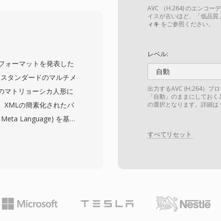
ます。フォーマットは、
AVC （H.264) のエ
、マルチチャンネルAACオ
イスが古いほど、「低品質
ィキ
をご参照ください。
ドテキストなどの高度な
FLVコンテナではこの新し
レベル:
かったため、Web上での
年12月にフォーマットを発表した
対応するための戦略的な動き
自動
プンスタンダードのマルチメ
スのストリーミングプラット
出力するAVC (H.264
のマトリョーシカ人形に
「自動」のままにしておく
通じて配信される高品質動
、XMLの簡素化されたバ
の選択となります。詳細は
ンテナはプログレッシブ
 Meta Language) を基盤
グ配信の両方をサポート
を提供します。MKVは、
すべてリセット
ョンを提供しました。
で、オーディオ用のAAC、
rの衰退により新しいF4Vコン
のビデオ、オーディオ、字
ースの構造のおかげで、含
す。際立った機能は包括
で容易にアクセスできま
テキストから複雑なASSス
ップベースPGSトラックま
カー、添付ファイル (スタ