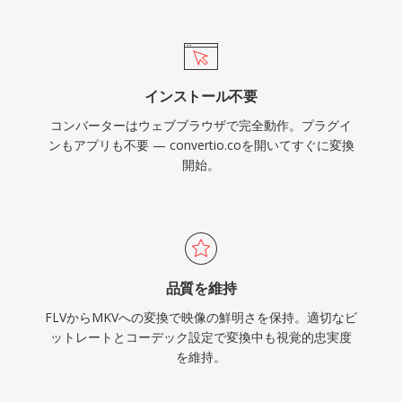
み書きを実装でき、メディアプレーヤー、ストリ
ーミングツール、エンコーディングソフトウェア
全体で幅広い採用を推進しています。事実上あら
ゆるコーデックの組み合わせを単一の整理された
インストール不要
ファイルにカプセル化する能力により、MKVは
コンバーターはウェブブラウザで完全動作。プラグイ
高品質な動画配信、アーカイブ、個人メディアラ
ンもアプリも不要 — convertio.coを開いてすぐに変換
イブラリに好まれるコンテナとなっています。
開始。
品質を維持
FLVからMKVへの変換で映像の鮮明さを保持。適切なビ
ットレートとコーデック設定で変換中も視覚的忠実度
を維持。