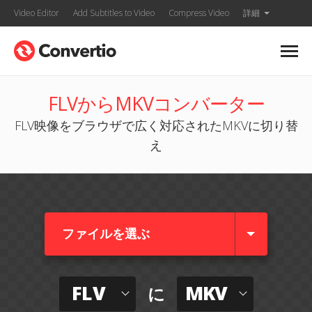
Video Editor
Add Subtitles to Video
Compress Video
詳細
FLVからMKVコンバーター
FLV映像をブラウザで広く対応されたMKVに切り替
え
ファイルを選ぶ
FLV
MKV
に