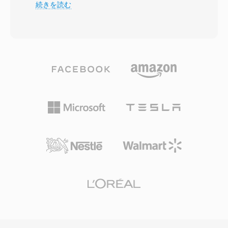
は、XMLの簡素化されたバイナリ変形である
続きを読む
てタグ付きデータパケットで構成され、高速シー
EBML (Extensible Binary Meta Language) を基
クと効率的なプログレッシブダウンロードを可能
盤としており、柔軟で前方互換性のある構造を提
にする構造です。コンテナはキューポイント付き
供します。MKVは、映像用のH.264やHEVCから
の埋め込みメタデータをサポートし、チャプター
VP9やAV1まで、オーディオ用のAAC、FLAC、
ナビゲーションやタイムドイベントなどのインタ
Opus、DTSまで、事実上無制限のビデオ、オー
ラクティブ機能を実現しました。FLVはオンライ
ディオ、字幕トラックを単一ファイル内に格納で
ンビデオを不安定なニッチ体験から主流のメディ
きます。際立った機能は包括的な字幕サポートで
アへと変革し、インターネット上のエンターテイ
あり、シンプルなSRTテキストから複雑なASSス
ンメント、教育、コミュニケーションの在り方を
タイル字幕、Blu-rayディスクのビットマップベ
根本的に変えました。HTML5ビデオと最新のコ
ースPGSトラックまで対応しています。MKVは
ーデックがFlashベースの配信に取って代わりま
チャプターマーカー、添付ファイル (スタイル字
したが、FLVファイルは無数のアーカイブやレガ
幕に必要なフォントなど)、タグ付きメタデータ
シーシステムに残っています。
もサポートしており、利用可能な中で最も機能豊
富なコンテナの一つです。オープンな仕様によ
り、どの開発者もライセンス料なしにMKVの読