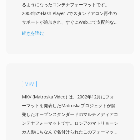
るようになったコンテナフォーマットです。
2003年のFlash Player 7でスタンドアロン再生の
サポートが追加され、すぐにWeb上で支配的な
動画フォーマットとなり、2000年代後半には
続きを読む
YouTube、Hulu、Vimeoなどのプラットフォー
ムを支えました。FLVファイルは通常、
Sorenson SparkまたはVP6コーデックでエンコ
ードされた映像とMP3またはADPCMオーディオ
を、ストリーミング配信に最適化された軽量なプ
ロプライエタリコンテナに格納します。FLVの主
MKV
な強みは、どこにでもインストールされていた
MKV (Matroska Video) は、2002年12月にフォ
Flash Playerプラグインを通じて、異なるオペレ
ーマットを発表したMatroskaプロジェクトが開
ーティングシステムやブラウザ間で一貫した動画
発したオープンスタンダードのマルチメディアコ
再生を提供し、当時Web動画を悩ませていたフ
ンテナフォーマットです。ロシアのマトリョーシ
ラグメンテーションの問題を解決したことでし
カ人形にちなんで名付けられたこのフォーマット
た。FLVファイルはコンパクトなヘッダーに続い