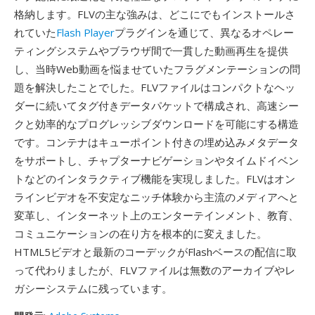
格納します。FLVの主な強みは、どこにでもインストールさ
れていた
Flash Player
プラグインを通じて、異なるオペレー
ティングシステムやブラウザ間で一貫した動画再生を提供
し、当時Web動画を悩ませていたフラグメンテーションの問
題を解決したことでした。FLVファイルはコンパクトなヘッ
ダーに続いてタグ付きデータパケットで構成され、高速シー
クと効率的なプログレッシブダウンロードを可能にする構造
です。コンテナはキューポイント付きの埋め込みメタデータ
をサポートし、チャプターナビゲーションやタイムドイベン
トなどのインタラクティブ機能を実現しました。FLVはオン
ラインビデオを不安定なニッチ体験から主流のメディアへと
変革し、インターネット上のエンターテインメント、教育、
コミュニケーションの在り方を根本的に変えました。
HTML5ビデオと最新のコーデックがFlashベースの配信に取
って代わりましたが、FLVファイルは無数のアーカイブやレ
ガシーシステムに残っています。