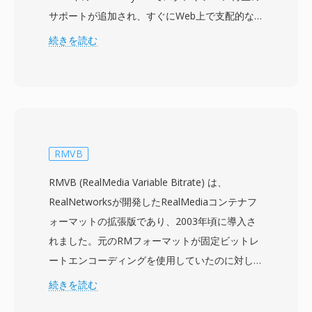
サポートが追加され、すぐにWeb上で支配的な
動画フォーマットとなり、2000年代後半には
続きを読む
YouTube、Hulu、Vimeoなどのプラットフォー
ムを支えました。FLVファイルは通常、
Sorenson SparkまたはVP6コーデックでエンコ
ードされた映像とMP3またはADPCMオーディオ
を、ストリーミング配信に最適化された軽量なプ
ロプライエタリコンテナに格納します。FLVの主
RMVB
な強みは、どこにでもインストールされていた
RMVB (RealMedia Variable Bitrate) は、
Flash Playerプラグインを通じて、異なるオペレ
RealNetworksが開発したRealMediaコンテナフ
ーティングシステムやブラウザ間で一貫した動画
ォーマットの拡張版であり、2003年頃に導入さ
再生を提供し、当時Web動画を悩ませていたフ
れました。元のRMフォーマットが固定ビットレ
ラグメンテーションの問題を解決したことでし
ートエンコーディングを使用していたのに対し、
た。FLVファイルはコンパクトなヘッダーに続い
RMVBは可変ビットレート圧縮を採用しており、
続きを読む
てタグ付きデータパケットで構成され、高速シー
動きやディテールが多い複雑なシーンにはより多
クと効率的なプログレッシブダウンロードを可能