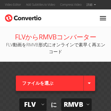
Video Editor
Add Subtitles to Video
Compress Video
詳細
FLVからRMVBコンバーター
FLV動画をRMVB形式にオンラインで素早く再エン
コード
ファイルを選ぶ
FLV
RMVB
に