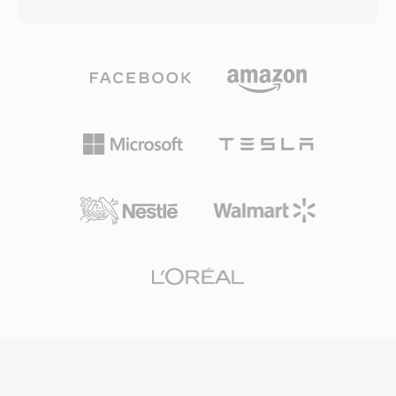
くのデータを動的に割り当て、静止ショットやフ
にする構造です。コンテナはキューポイント付き
ェードトランジションなどのシンプルな場面には
の埋め込みメタデータをサポートし、チャプター
より少ないビットを割り当てます。このアプロー
ナビゲーションやタイムドイベントなどのインタ
チにより、同等の平均ファイルサイズでも固定ビ
ラクティブ機能を実現しました。FLVはオンライ
ットレートの前身と比較して大幅に優れた画質を
ンビデオを不安定なニッチ体験から主流のメディ
実現します。RMVBは2000年代半ばに東アジア
アへと変革し、インターネット上のエンターテイ
および東南アジア市場で特に人気を博し、帯域幅
ンメント、教育、コミュニケーションの在り方を
が限られながらも視聴者がある程度の画質を求め
根本的に変えました。HTML5ビデオと最新のコ
る地域で、長編映画やテレビコンテンツの配信に
ーデックがFlashベースの配信に取って代わりま
広く使用されるフォーマットとなりました。フォ
したが、FLVファイルは無数のアーカイブやレガ
ーマットは通常RealVideo 9またはRealVideo 10
シーシステムに残っています。
コーデックを使用しており、これらは圧縮アプロ
ーチにおいてH.264に匹敵する技術を採用してい
ました。RMVBファイルは埋め込み字幕ストリー
ムと複数のオーディオトラックをサポートしてお
り、多言語コンテンツの配信に実用的です。コン