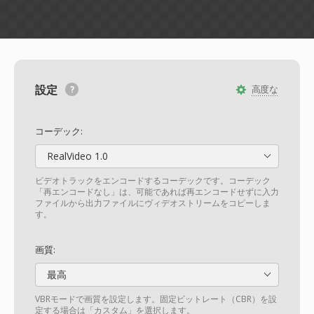
設定
高度な
コーデック:
RealVideo 1.0
ビデオトラックをエンコードするコーデックです。コーデック
「再エンコードなし」は、可能であれば再エンコードせずに入力
ファイルから出力ファイルにヴィデオストリームをコピーしま
す。
画質:
最高
VBRモードで画質を設定します。固定ビットレート（CBR）を設
定する場合は「カスタム」を選択します。