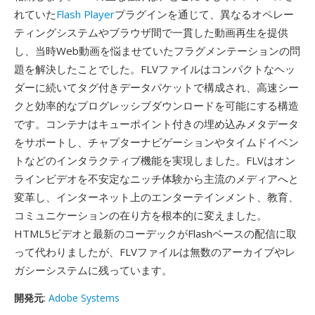
れていた
Flash Player
プラグインを通じて、異なるオペレー
ティングシステムやブラウザ間で一貫した動画再生を提供
し、当時Web動画を悩ませていたフラグメンテーションの問
題を解決したことでした。FLVファイルはコンパクトなヘッ
ダーに続いてタグ付きデータパケットで構成され、高速シー
クと効率的なプログレッシブダウンロードを可能にする構造
です。コンテナはキューポイント付きの埋め込みメタデータ
をサポートし、チャプターナビゲーションやタイムドイベン
トなどのインタラクティブ機能を実現しました。FLVはオン
ラインビデオを不安定なニッチ体験から主流のメディアへと
変革し、インターネット上のエンターテインメント、教育、
コミュニケーションの在り方を根本的に変えました。
HTML5ビデオと最新のコーデックがFlashベースの配信に取
って代わりましたが、FLVファイルは無数のアーカイブやレ
ガシーシステムに残っています。
開発元
:
Adobe Systems