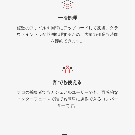
テナはRealMediaのストリーミング対応アーキテ
クチャを維持しつつ、可変ビットレートエンコー
一括処理
ディングによる品質向上を実現しています。
複数のファイルを同時にアップロードして変換。クラ
RMVBはH.264搭載のMP4やその他の最新フォー
ウドインフラが並列処理するため、大量の作業も時間
マットにほとんどの用途で取って代わられました
を節約できます。
が、アジア市場ではユーザーベースが残ってお
り、2000年代半ばのオンラインメディアアーカ
イブや個人の動画コレクションでも依然として見
られます。
誰でも使える
プロの編集者でもカジュアルユーザーでも、直感的な
インターフェースで誰でも簡単に操作できるコンバー
ターです。