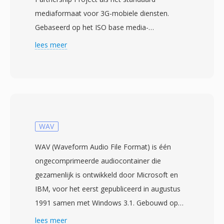
mediaformaat voor 3G-mobiele diensten.
Gebaseerd op het ISO base media-
bestandsformaat (MPEG-4 Part 12), werd het
lees meer
ontworpen om opslag- en
bandbreedtevereisten te verminderen zodat
mobiele telefoons met beperkte mogelijkheden
efficiënt video konden vastleggen, opslaan en
afspelen. Het formaat gebruikt doorgaans
H.263- of H.264-videocodecs gecombineerd
WAV
met AMR-NB-, AMR-WB- of AAC-audio. 3GP
WAV (Waveform Audio File Format) is één
was cruciaal voor het brengen van multimedia
ongecomprimeerde audiocontainer die
naar mobiele apparaten tijdens het vroege
gezamenlijk is ontwikkeld door Microsoft en
smartphonetijdperk, toen netwerksnelheden en
IBM, voor het eerst gepubliceerd in augustus
apparaathardware strikte beperkingen
1991 samen met Windows 3.1. Gebouwd op
oplegden aan bestandsgroottes. De
het Resource Interchange File Format (RIFF),
lees meer
gestroomlijnde container verwijdert overhead