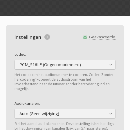
Instellingen
Geavanceerde
codec:
PCM_S16LE (Ongecomprimeerd)
Het codec om het audionummer te coderen. Codec 'Zonder
hercodering' kopieert de audiostroom van het
invoerbestand naar de uitvoer zonder hercodering indien
mogelijk.
Audiokanalen:
Auto (Geen wijziging)
Stel het aantal audiokanalen in. Deze instelling is het handigst
bij het downmixen van kanalen (bijv. van 5.1 naar stereo).