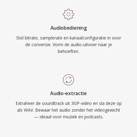
data één exacte digitale weergave van de
blijft.
oorspronkelijke opname, waardoor het de
voorkeurskeuze is voor mastering en
Audiobediening
archivering. WAV ondersteunt ook ingebedde
Stel bitrate, samplerate en kanaalconfiguratie in voor
metadata via INFO- en BWF-chunks, waardoor
de conversie. Vorm de audio-uitvoer naar je
tijdstempels en productienotities mogelijk zijn.
behoeften.
De voornaamste afweging is bestandsgrootte
— één minuut cd-kwaliteit stereo neemt
ruwweg 10 MB in beslag — en de 32-bit RIFF-
structuur legt één limiet van 4 GB op, hoewel
RF64 dat plafond opheft.
Audio-extractie
Extraheer de soundtrack uit 3GP-video en sla deze op
als WAV. Bewaar het audio zonder het videogewicht
— ideaal voor muziek en podcasts.