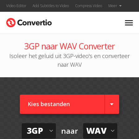
Video Editor
Add Subtitles to Video
Compress Video
Meer
3GP naar WAV Converter
Isoleer het geluid uit 3GP-video's en converteer
naar WAV
Kies bestanden
3GP
WAV
naar