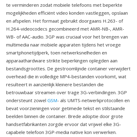
te verminderen zodat mobiele telefoons met beperkte
mogelijkheden efficiënt video konden vastleggen, opslaan
en afspelen. Het formaat gebruikt doorgaans H.263- of
H.264-videocodecs gecombineerd met AMR-NB-, AMR-
WB- of AAC-audio. 3GP was cruciaal voor het brengen van
multimedia naar mobiele apparaten tijdens het vroege
smartphonetijdperk, toen netwerksnelheden en
apparaathardware strikte beperkingen oplegden aan
bestandsgroottes. De gestroomlijnde container verwijdert
overhead die in volledige MP4-bestanden voorkomt, wat
resulteert in aanzienlijk kleinere bestanden die
betrouwbaar streamen over trage 3G-verbindingen. 3GP
ondersteunt zowel
GSM
- als UMTS-netwerkprotocollen en
bevat voorzieningen voor getimede tekst en stilstaande
beelden binnen de container. Brede adoptie door grote
handsetfabrikanten zorgde ervoor dat vrijwel elke 3G-
capabele telefoon 3GP-media native kon verwerken.