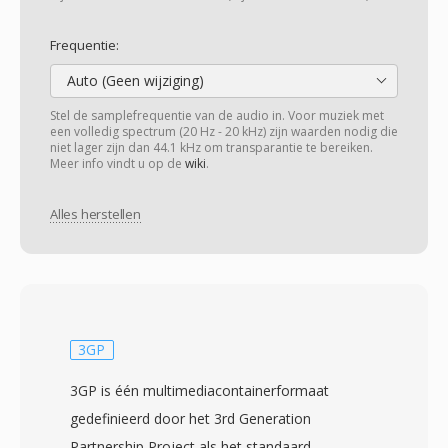
Frequentie:
Auto (Geen wijziging)
Stel de samplefrequentie van de audio in. Voor muziek met
een volledig spectrum (20 Hz - 20 kHz) zijn waarden nodig die
niet lager zijn dan 44.1 kHz om transparantie te bereiken.
Meer info vindt u op de
wiki
.
Alles herstellen
3GP
3GP is één multimediacontainerformaat
gedefinieerd door het 3rd Generation
Partnership Project als het standaard