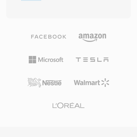
slaat WAV audiodata op — meestal als lineaire
macOS-versies) en GarageBand bieden beiden
pulse-code modulation (LPCM) — samen met
ingebouwde workflows, en tools van derden
metadata die samplefrequentie, bitdiepte en
als Audacity doen het net zo goed. Eenmaal
kanaalaantal beschrijven. Deze eenvoudige
gesynchroniseerd of gedownload, integreert de
structuur heeft WAV tot de de facto standaard
beltoon met iOS-instellingen voor oproepen,
gemaakt voor ongecomprimeerde audio op
alarmen en meldingen per contact. Praktische
Windows en één universeel geaccepteerd
voordelen zijn moeiteloze implementatie op
uitwisselingsformaat op vrijwel elk
elke iPhone via iTunes-synchronisatie of
besturingssysteem, elke audio-editor en elke
AirDrop, hoogwaardige weergave dankzij de
mediaspeler. WAV-bestanden in cd-kwaliteit
AAC-codec zelfs bij kleine bestandsgroottes en
gebruiken 16-bit samples bij 44,1 kHz stereo,
de mogelijkheid om individuele beltonen toe te
terwijl professionele workflows routinematig
wijzen aan specifieke contacten voor directe
24-bit of 32-bit float samples gebruiken bij
identificatie van bellers.
frequenties tot 192 kHz. Één groot voordeel is
nulverliesgetrouwheid: omdat standaard WAV
geen compressie toepast, zijn de opgeslagen