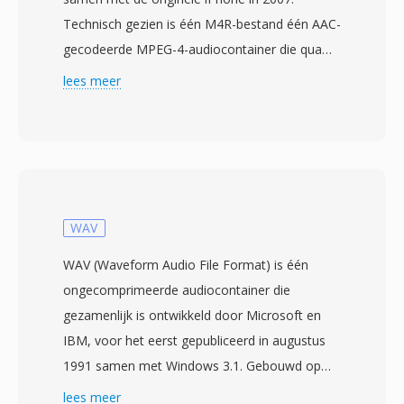
Technisch gezien is één M4R-bestand één AAC-
gecodeerde MPEG-4-audiocontainer die qua
structuur identiek is aan M4A — de enige
lees meer
wezenlijke verschillen zijn de bestandsextensie
en één duurbeperking van ongeveer 30-40
seconden opgelegd door iOS. Apple koos deze
aanpak zodat bestaande AAC-
encoderinfrastructuur beltonen kon produceren
zonder codec-niveau aanpassingen, terwijl de
WAV
aparte extensie voorkomt dat gewone
WAV (Waveform Audio File Format) is één
muziekbestanden in de beltoonkiezer
ongecomprimeerde audiocontainer die
verschijnen en andersom. Het maken van één
gezamenlijk is ontwikkeld door Microsoft en
M4R omvat het coderen van één kort
IBM, voor het eerst gepubliceerd in augustus
audiofragment als AAC, bijsnijden tot de
1991 samen met Windows 3.1. Gebouwd op
toegestane lengte en het hernoemen van het
het Resource Interchange File Format (RIFF),
lees meer
bestand. iTunes (of Apple Music op recente