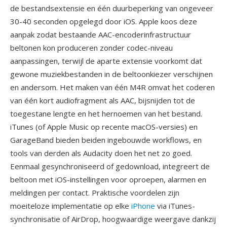
de bestandsextensie en één duurbeperking van ongeveer
30-40 seconden opgelegd door iOS. Apple koos deze
aanpak zodat bestaande AAC-encoderinfrastructuur
beltonen kon produceren zonder codec-niveau
aanpassingen, terwijl de aparte extensie voorkomt dat
gewone muziekbestanden in de beltoonkiezer verschijnen
en andersom. Het maken van één M4R omvat het coderen
van één kort audiofragment als AAC, bijsnijden tot de
toegestane lengte en het hernoemen van het bestand.
iTunes (of Apple Music op recente macOS-versies) en
GarageBand bieden beiden ingebouwde workflows, en
tools van derden als Audacity doen het net zo goed.
Eenmaal gesynchroniseerd of gedownload, integreert de
beltoon met iOS-instellingen voor oproepen, alarmen en
meldingen per contact. Praktische voordelen zijn
moeiteloze implementatie op elke
iPhone
via iTunes-
synchronisatie of AirDrop, hoogwaardige weergave dankzij