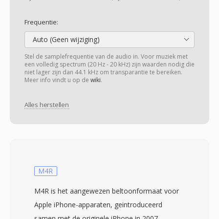
Frequentie:
Auto (Geen wijziging)
Stel de samplefrequentie van de audio in. Voor muziek met
een volledig spectrum (20 Hz - 20 kHz) zijn waarden nodig die
niet lager zijn dan 44.1 kHz om transparantie te bereiken.
Meer info vindt u op de
wiki
.
Alles herstellen
M4R
M4R is het aangewezen beltoonformaat voor
Apple iPhone-apparaten, geintroduceerd
samen met de originele iPhone in 2007.