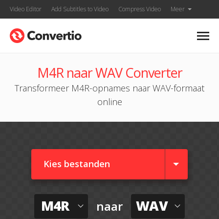
Video Editor
Add Subtitles to Video
Compress Video
Meer
M4R naar WAV Converter
Transformeer M4R-opnames naar WAV-formaat
online
Kies bestanden
M4R
WAV
naar