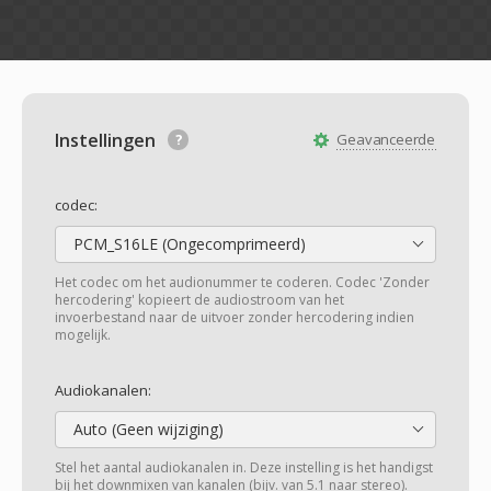
Instellingen
Geavanceerde
codec:
PCM_S16LE (Ongecomprimeerd)
Het codec om het audionummer te coderen. Codec 'Zonder
hercodering' kopieert de audiostroom van het
invoerbestand naar de uitvoer zonder hercodering indien
mogelijk.
Audiokanalen:
Auto (Geen wijziging)
Stel het aantal audiokanalen in. Deze instelling is het handigst
bij het downmixen van kanalen (bijv. van 5.1 naar stereo).