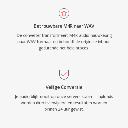
data één exacte digitale weergave van de
oorspronkelijke opname, waardoor het de
voorkeurskeuze is voor mastering en
Betrouwbare M4R naar WAV
archivering. WAV ondersteunt ook ingebedde
De converter transformeert M4R-audio nauwkeurig
metadata via INFO- en BWF-chunks, waardoor
naar WAV-formaat en behoudt de originele inhoud
tijdstempels en productienotities mogelijk zijn.
gedurende het hele proces.
De voornaamste afweging is bestandsgrootte
— één minuut cd-kwaliteit stereo neemt
ruwweg 10 MB in beslag — en de 32-bit RIFF-
structuur legt één limiet van 4 GB op, hoewel
RF64 dat plafond opheft.
Veilige Conversie
Je audio blijft nooit op onze servers staan — uploads
worden direct verwijderd en resultaten worden
binnen 24 uur gewist.