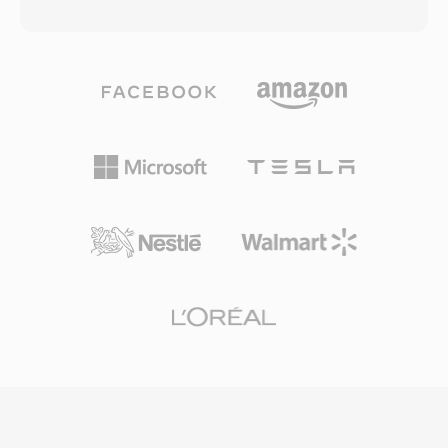
pulse-code modulation (LPCM) — samen met
beslag, praktisch voor spraakmemo&#039;s,
metadata die samplefrequentie, bitdiepte en
voicemail en MMS op netwerken met beperkte
kanaalaantal beschrijven. Deze eenvoudige
bandbreedte. Één ander pluspunt is de
structuur heeft WAV tot de de facto standaard
ingebouwde spraakactiviteitdetectie en
gemaakt voor ongecomprimeerde audio op
comfortruisgeneratie, die de transmissie
Windows en één universeel geaccepteerd
tijdens stiltes vermindert. Hoewel AMR
uitwisselingsformaat op vrijwel elk
ongeschikt is voor muziek vanwege de
besturingssysteem, elke audio-editor en elke
beperkte bandbreedte (300-3400 Hz), blinkt het
mediaspeler. WAV-bestanden in cd-kwaliteit
uit in het leveren van verstaanbare spraak
gebruiken 16-bit samples bij 44,1 kHz stereo,
onder moeilijke netwerkomstandigheden.
terwijl professionele workflows routinematig
24-bit of 32-bit float samples gebruiken bij
frequenties tot 192 kHz. Één groot voordeel is
nulverliesgetrouwheid: omdat standaard WAV
geen compressie toepast, zijn de opgeslagen
data één exacte digitale weergave van de