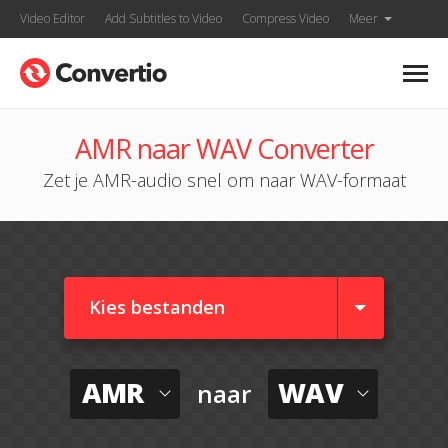
Video Editor
Add Subtitles to Video
Compress Video
Meer
AMR naar WAV Converter
Zet je AMR-audio snel om naar WAV-formaat
Kies bestanden
AMR
WAV
naar