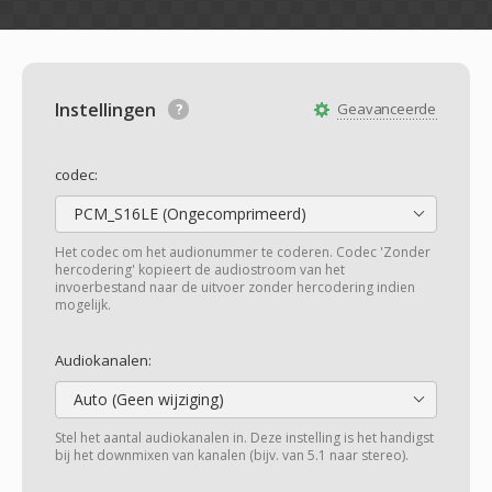
Instellingen
Geavanceerde
codec:
PCM_S16LE (Ongecomprimeerd)
Het codec om het audionummer te coderen. Codec 'Zonder
hercodering' kopieert de audiostroom van het
invoerbestand naar de uitvoer zonder hercodering indien
mogelijk.
Audiokanalen:
Auto (Geen wijziging)
Stel het aantal audiokanalen in. Deze instelling is het handigst
bij het downmixen van kanalen (bijv. van 5.1 naar stereo).