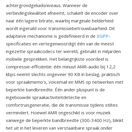
achtergrondgeluidsniveaus. Wanneer de
verbindingskwaliteit afneemt, schakelt de encoder over
naar één lagere bitrate, waarbij marginale helderheid
wordt ingeruild voor transmissiebetrouwbaarheid. Dit
adaptieve mechanisme is gedefinieerd in de
3GPP
-
specificaties en vertegenwoordigt één van de meest
ingezette spraakcodecs ter wereld, gebruikt in miljarden
mobiele gesprekken. Het belangrijkste voordeel is
compressie-efficiëntie: één minuut AMR-audio bij 12,2
kbps neemt slechts ongeveer 90 KB in beslag, praktisch
voor spraakmemo's, voicemail en MMS op netwerken met
beperkte bandbreedte. Één ander pluspunt is de
ingebouwde spraakactiviteitdetectie en
comfortruisgeneratie, die de transmissie tijdens stiltes
vermindert. Hoewel AMR ongeschikt is voor muziek
vanwege de beperkte bandbreedte (300-3400 Hz), blinkt
het uit in het leveren van verstaanbare spraak onder