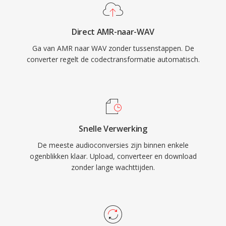
oorspronkelijke opname, waardoor het de
voorkeurskeuze is voor mastering en
Direct AMR-naar-WAV
archivering. WAV ondersteunt ook ingebedde
Ga van AMR naar WAV zonder tussenstappen. De
metadata via INFO- en BWF-chunks, waardoor
converter regelt de codectransformatie automatisch.
tijdstempels en productienotities mogelijk zijn.
De voornaamste afweging is bestandsgrootte
— één minuut cd-kwaliteit stereo neemt
ruwweg 10 MB in beslag — en de 32-bit RIFF-
structuur legt één limiet van 4 GB op, hoewel
Snelle Verwerking
RF64 dat plafond opheft.
De meeste audioconversies zijn binnen enkele
ogenblikken klaar. Upload, converteer en download
zonder lange wachttijden.