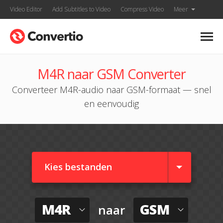
Video Editor
Add Subtitles to Video
Compress Video
Meer
M4R naar GSM Converter
Converteer M4R-audio naar GSM-formaat — snel
en eenvoudig
Kies bestanden
M4R
GSM
naar