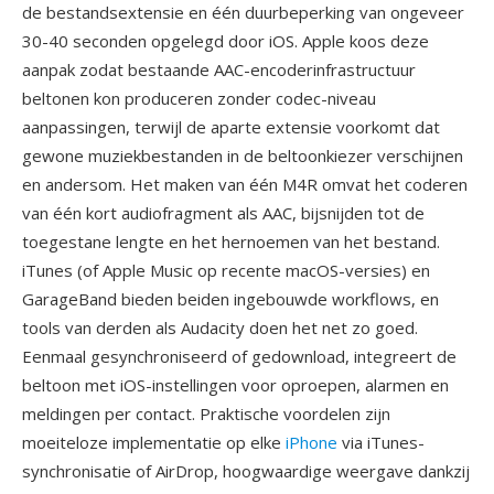
de bestandsextensie en één duurbeperking van ongeveer
30-40 seconden opgelegd door iOS. Apple koos deze
aanpak zodat bestaande AAC-encoderinfrastructuur
beltonen kon produceren zonder codec-niveau
aanpassingen, terwijl de aparte extensie voorkomt dat
gewone muziekbestanden in de beltoonkiezer verschijnen
en andersom. Het maken van één M4R omvat het coderen
van één kort audiofragment als AAC, bijsnijden tot de
toegestane lengte en het hernoemen van het bestand.
iTunes (of Apple Music op recente macOS-versies) en
GarageBand bieden beiden ingebouwde workflows, en
tools van derden als Audacity doen het net zo goed.
Eenmaal gesynchroniseerd of gedownload, integreert de
beltoon met iOS-instellingen voor oproepen, alarmen en
meldingen per contact. Praktische voordelen zijn
moeiteloze implementatie op elke
iPhone
via iTunes-
synchronisatie of AirDrop, hoogwaardige weergave dankzij