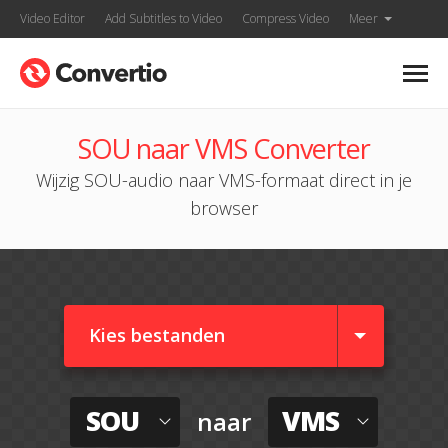
Video Editor
Add Subtitles to Video
Compress Video
Meer
SOU naar VMS Converter
Wijzig SOU-audio naar VMS-formaat direct in je
browser
Kies bestanden
SOU
VMS
naar