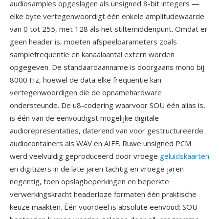
audiosamples opgeslagen als unsigned 8-bit integers —
elke byte vertegenwoordigt één enkele amplitudewaarde
van 0 tot 255, met 128 als het stiltemiddenpunt. Omdat er
geen header is, moeten afspeelparameters zoals
samplefrequentie en kanaalaantal extern worden
opgegeven. De standaardaanname is doorgaans mono bij
8000 Hz, hoewel de data elke frequentie kan
vertegenwoordigen die de opnamehardware
ondersteunde. De u8-codering waarvoor SOU één alias is,
is één van de eenvoudigst mogelijke digitale
audiorepresentaties, daterend van voor gestructureerde
audiocontainers als WAV en AIFF. Ruwe unsigned PCM
werd veelvuldig geproduceerd door vroege
geluidskaarten
en digitizers in de late jaren tachtig en vroege jaren
negentig, toen opslagbeperkingen en beperkte
verwerkingskracht headerloze formaten één praktische
keuze maakten. Één voordeel is absolute eenvoud: SOU-