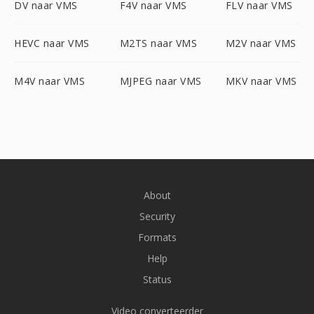
DV naar VMS
F4V naar VMS
FLV naar VMS
HEVC naar VMS
M2TS naar VMS
M2V naar VMS
M4V naar VMS
MJPEG naar VMS
MKV naar VMS
About
Security
Formats
Help
Status
Video converteerder