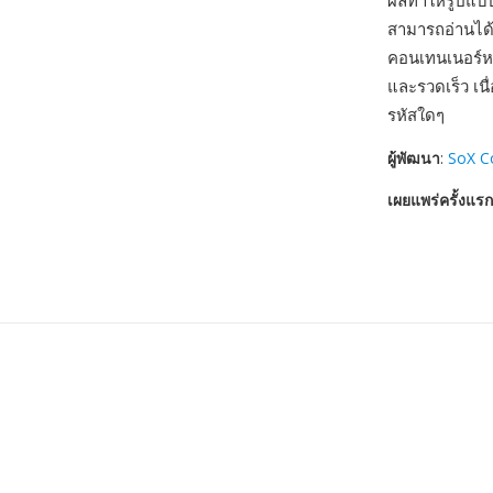
ผลทำให้รูปแบบท
สามารถอ่านได้
คอนเทนเนอร์ห
และรวดเร็ว เน
รหัสใดๆ
ผู้พัฒนา
:
SoX C
เผยแพร่ครั้งแรก