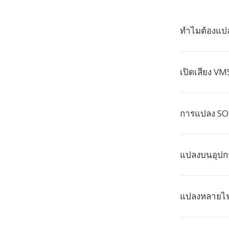
ทำไมต้องแป
เปิดเสียง VM
การแปลง SO
แปลงบนอุปกร
แปลงหลายไฟ