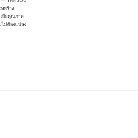
้ว — ไฟล์ SOU
รงสร้าง
ญเสียคุณภาพ
ดยไม่ต้องแปลง