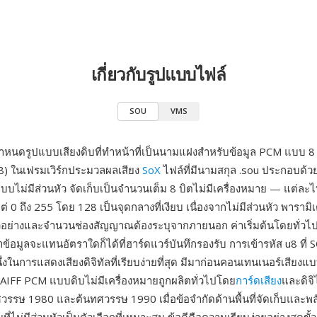
เกี่ยวกับรูปแบบไฟล์
SOU
VMS
หนดรูปแบบเสียงดิบที่ทำหน้าที่เป็นนามแฝงสำหรับข้อมูล PCM แบบ 8 บ
u8) ในเฟรมเวิร์กประมวลผลเสียง
SoX
ไฟล์ที่มีนามสกุล .sou ประกอบด้วย
ดแบบไม่มีส่วนหัว จัดเก็บเป็นจำนวนเต็ม 8 บิตไม่มีเครื่องหมาย — แต่ล
แต่ 0 ถึง 255 โดย 128 เป็นจุดกลางที่เงียบ เนื่องจากไม่มีส่วนหัว พารามิ
ตัวอย่างและจำนวนช่องสัญญาณต้องระบุจากภายนอก ค่าเริ่มต้นโดยทั่วไป
ข้อมูลจะแทนอัตราใดก็ได้ที่ฮาร์ดแวร์บันทึกรองรับ การเข้ารหัส u8 ที่ 
งในการแสดงเสียงดิจิทัลที่เรียบง่ายที่สุด มีมาก่อนคอนเทนเนอร์เสียงแ
AIFF PCM แบบดิบไม่มีเครื่องหมายถูกผลิตทั่วไปโดย
การ์ดเสียง
และดิจิ
รรษ 1980 และต้นทศวรรษ 1990 เมื่อข้อจำกัดด้านพื้นที่จัดเก็บและ