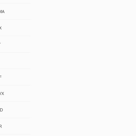
MA
X
V
F
VX
ND
R