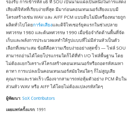
รองรับ การเข้ารหัส u8 ที่ SOU เป็นนามแฝงเป็นหนึ่งในการแสดง
เสียงดิจิทัลที่เรียบง่ายที่สุด มีมาก่อนคอนเทนเนอร์เสียงแบบมี
โครงสร้างเช่น WAV และ AIFF PCM แบบดิบไม่มีเครื่องหมายถูก
ผลิตทั่วไปโดย
การ์ดเสียง
และดิจิไทเซอร์ยุคแรกในช่วงปลาย
ทศวรรษ 1980 และต้นทศวรรษ 1990 เมื่อข้อจำกัดด้านพื้นที่จัด
เก็บและพลังการประมวลผลทำให้รูปแบบที่ไม่มีส่วนหัวเป็นตัว
เลือกที่เหมาะสม ข้อดีคือความเรียบง่ายอย่างสุดขั้ว — ไฟล์ SOU
สามารถอ่านได้โดยโปรแกรมใดก็ได้ที่ทำ I/O ไฟล์พื้นฐาน โดย
ไม่ต้องแยกวิเคราะห์โครงสร้างคอนเทนเนอร์หรือถอดรหัสเมทา
ดาทา การแปลงเป็นคอนเทนเนอร์สมัยใหม่ใดๆ ก็ไม่สูญเสีย
คุณภาพและรวดเร็ว เนื่องจากสามารถห่อหุ้มตัวอย่าง PCM ดิบใน
ส่วนหัว WAV หรือ AIFF ได้โดยไม่ต้องแปลงรหัสใดๆ
ผู้พัฒนา
:
SoX Contributors
เผยแพร่ครั้งแรก
: 1991