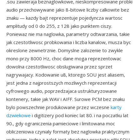
.sou zawieraja beznaglowkowe, nieskompresowane probki
audio przechowywane jako 8-bitowe liczby calkowite bez
znaku — kazdy bajt reprezentuje pojedyncza wartosc
amplitudy od 0 do 255, z 128 jako punktem ciszy.
Poniewaz nie ma naglowka, parametry odtwarzania, takie
jak czestotliwosc probkowania i liczba kanalow, musza byc
okreslone zewnetrznie. Domyslne zalozenie to zwykle
mono przy 8000 Hz, choc dane moga reprezentowac
dowolna czestotliwosc obslugiwana przez sprzet
nagrywajacy. Kodowanie u8, ktorego SOU jest aliasem,
jest jedna z najprostszych mozliwych reprezentacji
cyfrowego audio, poprzedzajaca ustrukturyzowane
kontenery, takie jak WAV i AIFF. Surowe PCM bez znaku
bylo powszechnie produkowane przez wczesne
karty
dzwiekowe
i digitizery pod koniec lat 80. i na poczatku lat
90., gdy ograniczenia pamieciowe i limitowana moc
obliczeniowa czynialy formaty bez naglowka praktycznym
wyborem. Jedna z zalet jest absolutna prostota: pliki SOU