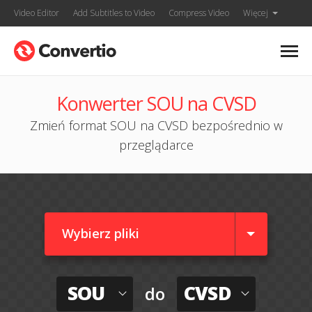
Video Editor
Add Subtitles to Video
Compress Video
Więcej
Konwerter SOU na CVSD
Zmień format SOU na CVSD bezpośrednio w
przeglądarce
Wybierz pliki
SOU
CVSD
do