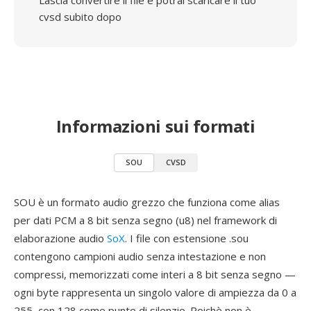
Lascia convertire il file e potrai scaricare il tuo
cvsd subito dopo
Informazioni sui formati
SOU
CVSD
SOU è un formato audio grezzo che funziona come alias
per dati PCM a 8 bit senza segno (u8) nel framework di
elaborazione audio
SoX
. I file con estensione .sou
contengono campioni audio senza intestazione e non
compressi, memorizzati come interi a 8 bit senza segno —
ogni byte rappresenta un singolo valore di ampiezza da 0 a
255, con 128 come punto di silenzio. Poichè non è