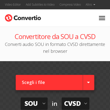
Video Editor
Add Subtitles to Video
Compress Video
Altro
Convertitore da SOU a CVSD
Converti audio SOU in formato CVSD direttamente
nel browser
Scegli i file
SOU
CVSD
in