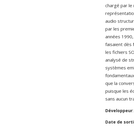
chargé par le
représentatio
audio structu
par les prem
années 1990, 
faisaient dès 
les fichiers 
analysé de st
systèmes emba
fondamentaux 
que la conver
puisque les é
sans aucun tr
Développeur
Date de sorti