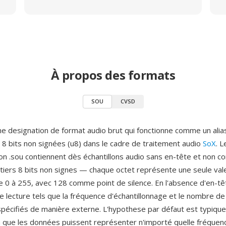
À propos des formats
SOU
CVSD
e designation de format audio brut qui fonctionne comme un alia
 bits non signées (u8) dans le cadre de traitement audio
SoX
. L
ion .sou contiennent dès échantillons audio sans en-tête et non 
tiers 8 bits non signes — chaque octet représente une seule val
e 0 à 255, avec 128 comme point de silence. En l'absence d'en-têt
 lecture tels que la fréquence d'échantillonnage et le nombre de
spécifiés de manière externe. L'hypothese par défaut est typiq
 que les données puissent représenter n'importé quelle fréquen