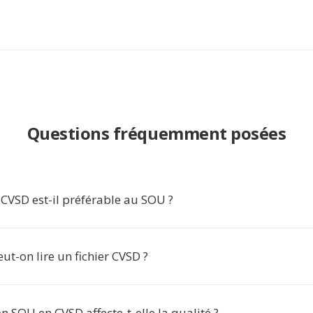
Questions fréquemment posées
CVSD est-il préférable au SOU ?
ut-on lire un fichier CVSD ?
n SOU en CVSD affecte-t-elle la qualité ?