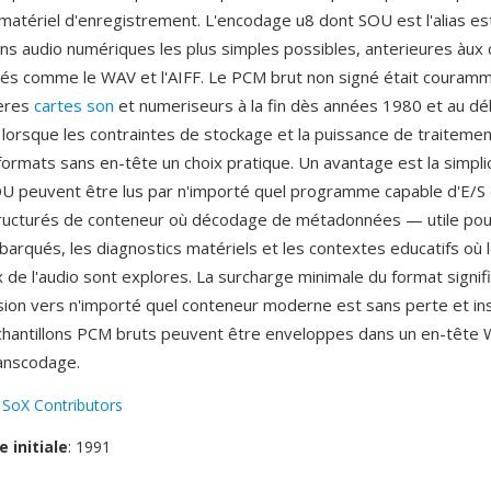
 matériel d'enregistrement. L'encodage u8 dont SOU est l'alias es
ns audio numériques les plus simples possibles, anterieures àux
rés comme le WAV et l'AIFF. Le PCM brut non signé était couram
ieres
cartes son
et numeriseurs à la fin dès années 1980 et au d
lorsque les contraintes de stockage et la puissance de traitemen
formats sans en-tête un choix pratique. Un avantage est la simplic
SOU peuvent être lus par n'importé quel programme capable d'E/S
ructurés de conteneur où décodage de métadonnées — utile pou
rqués, les diagnostics matériels et les contextes educatifs où 
de l'audio sont explores. La surcharge minimale du format signi
sion vers n'importé quel conteneur moderne est sans perte et in
chantillons PCM bruts peuvent être enveloppes dans un en-tête
anscodage.
:
SoX Contributors
e initiale
: 1991