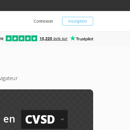
Connexion
Inscription
nt
10,220
avis sur
igateur
CVSD
en