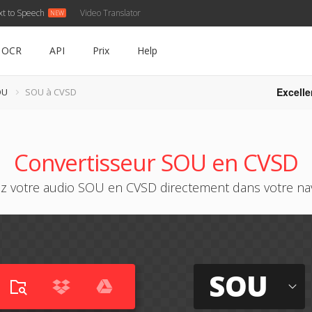
xt to Speech
Video Translator
OCR
API
Prix
Help
Excelle
OU
SOU à CVSD
Convertisseur SOU en CVSD
z votre audio SOU en CVSD directement dans votre nav
SOU