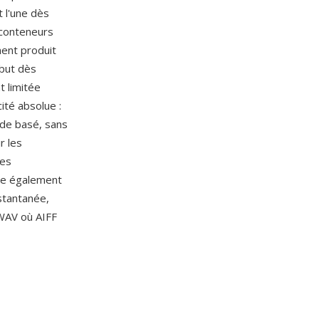
t l'une dès
 conteneurs
ment produit
ébut dès
t limitée
ité absolue :
 de basé, sans
r les
les
fie également
stantanée,
 WAV où AIFF