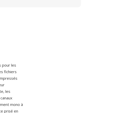
s pour les
es fichiers
compressés
eur
e, les
 canaux
uement mono à
ce prisé en