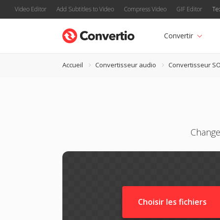
Video Editor
Add Subtitles to Video
Compress Video
GIF Editor
Te
Convertir
Accueil
Convertisseur audio
Convertisseur S
Change
Choisir les fichiers