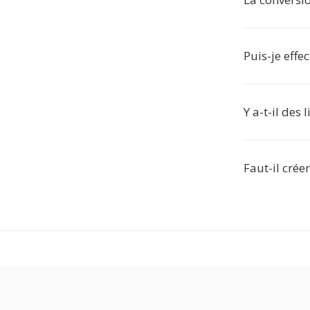
Puis-je effe
Y a-t-il des
Faut-il crée