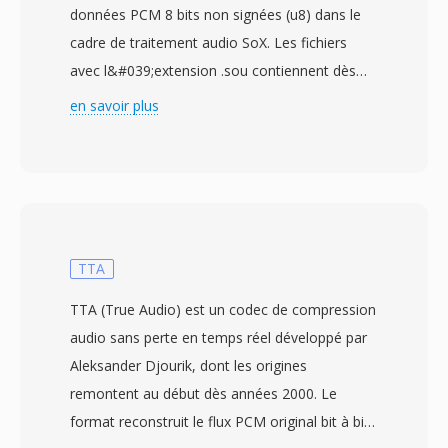
données PCM 8 bits non signées (u8) dans le
cadre de traitement audio SoX. Les fichiers
avec l&#039;extension .sou contiennent dès
échantillons audio sans en-tête et non
en savoir plus
compressés stockes en entiers 8 bits non
signes — chaque octet représente une seule
valeur d&#039;amplitude de 0 à 255, avec 128
comme point de silence. En l&#039;absence
d&#039;en-tête, les paramètres de lecture tels
que la fréquence d&#039;échantillonnage et le
TTA
nombre de canaux doivent être spécifiés de
TTA (True Audio) est un codec de compression
manière externe. L&#039;hypothese par défaut
audio sans perte en temps réel développé par
est typiquement mono à 8000 Hz, bien que les
Aleksander Djourik, dont les origines
données puissent représenter n&#039;importé
remontent au début dès années 2000. Le
quelle fréquence prisé en chargé par le matériel
format reconstruit le flux PCM original bit à bit
d&#039;enregistrement. L&#039;encodage u8