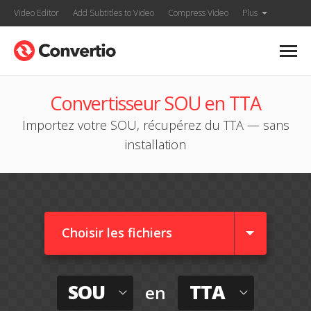
Video Editor
Add Subtitles to Video
Compress Video
Plus
Convertisseur SOU en TTA
Importez votre SOU, récupérez du TTA — sans
installation
Choisir les fichiers
SOU
TTA
en