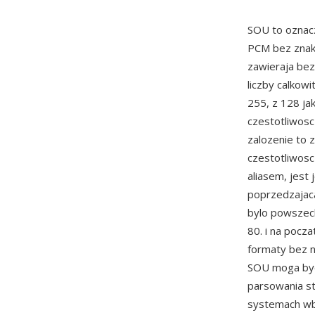
SOU to oznacz
PCM bez znak
zawieraja be
liczby calkow
255, z 128 ja
czestotliwosc
zalozenie to
czestotliwosc
aliasem, jest
poprzedzajaca
bylo powszec
80. i na pocza
formaty bez n
SOU moga byc
parsowania s
systemach wb