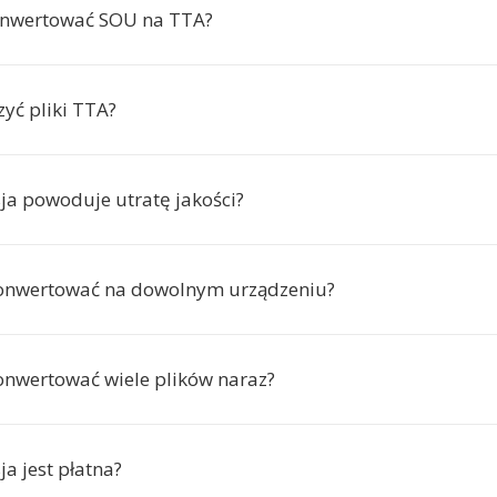
onwertować SOU na TTA?
yć pliki TTA?
ja powoduje utratę jakości?
onwertować na dowolnym urządzeniu?
nwertować wiele plików naraz?
a jest płatna?