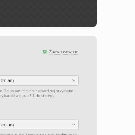
Zaawansowane
 zmian)
o. To ustawienie jest najbardziej przydatne
y kanałów (np. z 5.1 do stereo).
 zmian)