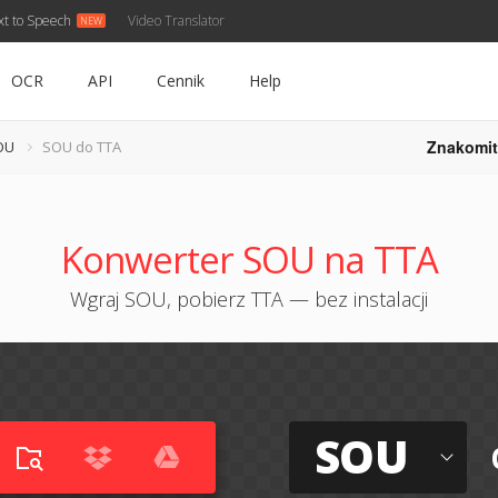
xt to Speech
Video Translator
OCR
API
Cennik
Help
Znakomit
OU
SOU do TTA
Konwerter SOU na TTA
Wgraj SOU, pobierz TTA — bez instalacji
SOU