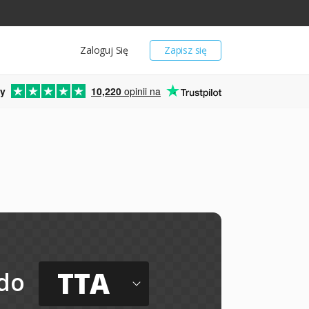
Zaloguj Się
Zapisz się
y
10,220
opinii na
TTA
do