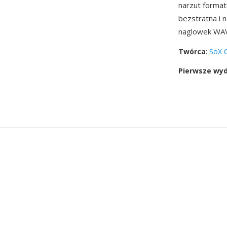
narzut forma
bezstratna i
naglowek WAV 
Twórca
:
SoX C
Pierwsze wy