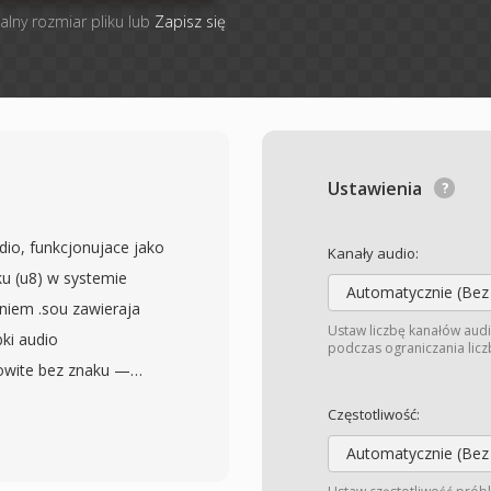
alny rozmiar pliku lub
Zapisz się
Ustawienia
io, funkcjonujace jako
Kanały audio:
ku (u8) w systemie
Automatycznie (Bez
eniem .sou zawieraja
Ustaw liczbę kanałów audi
ki audio
podczas ograniczania liczb
kowite bez znaku —
osc amplitudy od 0 do
Częstotliwość:
 nie ma naglowka,
Automatycznie (Bez
liwosc probkowania i