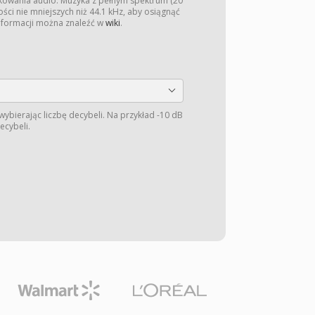
kowania audio. Muzyka z pełnym spektrum (20
ści nie mniejszych niż 44.1 kHz, aby osiągnąć
informacji można znaleźć w
wiki
.
wybierając liczbę decybeli. Na przykład -10 dB
ecybeli.