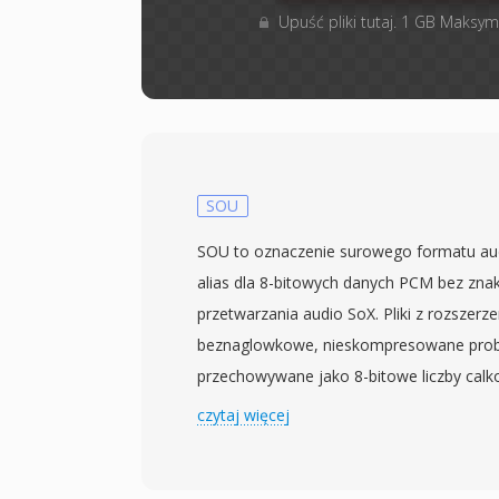
Upuść pliki tutaj. 1 GB Maksym
SOU
SOU to oznaczenie surowego formatu aud
alias dla 8-bitowych danych PCM bez zna
przetwarzania audio SoX. Pliki z rozszerz
beznaglowkowe, nieskompresowane prob
przechowywane jako 8-bitowe liczby cal
kazdy bajt reprezentuje pojedyncza wart
czytaj więcej
255, z 128 jako punktem ciszy. Poniewaz
parametry odtwarzania, takie jak czestot