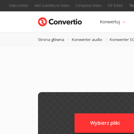
Video Editor
Add Subtitles to Video
Compress Video
GIF Editor
Te
Konwertuj
Strona główna
Konwerter audio
Konwerter S
Wybierz pliki