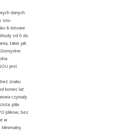
owych danych
m .sou
ako 8-bitowe
litudy od 0 do
ia, takie jak
. Domyslne
olna
SOU jest
 bez znaku
od koniec lat
niowa czynialy
ota: pliki
O plikow, bez
ne w
 Minimalny