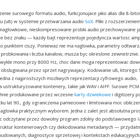
enie surowego formatu audio, funkcjonujace jako alias dla 8-bit
u (u8) w systemie przetwarzania audio
SoX
. Pliki z rozszerzenie
znaglowkowe, nieskompresowane probki audio przechowywane j
ite bez znaku — kazdy bajt reprezentuje pojedyncza wartosc amp
ko punktem ciszy. Poniewaz nie ma naglowka, parametry odtwarzan
 probkowania i liczba kanalow, musza byc okreslone zewnetrznie
 zwykle mono przy 8000 Hz, choc dane moga reprezentowac dow
 obslugiwana przez sprzet nagrywajacy. Kodowanie u8, ktorego 
 jedna z najprostszych mozliwych reprezentacji cyfrowego audio,
 ustrukturyzowane kontenery, takie jak WAV i AIFF. Surowe PCM
hnie produkowane przez wczesne
karty dzwiekowe
i digitizery p
tku lat 90., gdy ograniczenia pamieciowe i limitowana moc oblicze
aglowka praktycznym wyborem. Jedna z zalet jest absolutna prost
 odczytane przez dowolny program zdolny do podstawowego I/
truktur kontenerowych czy dekodowania metadanych — przydat
udowanych, diagnostyce sprzetowej i kontekstach edukacyjnych.