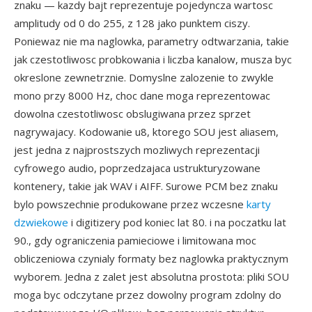
znaku — kazdy bajt reprezentuje pojedyncza wartosc
amplitudy od 0 do 255, z 128 jako punktem ciszy.
Poniewaz nie ma naglowka, parametry odtwarzania, takie
jak czestotliwosc probkowania i liczba kanalow, musza byc
okreslone zewnetrznie. Domyslne zalozenie to zwykle
mono przy 8000 Hz, choc dane moga reprezentowac
dowolna czestotliwosc obslugiwana przez sprzet
nagrywajacy. Kodowanie u8, ktorego SOU jest aliasem,
jest jedna z najprostszych mozliwych reprezentacji
cyfrowego audio, poprzedzajaca ustrukturyzowane
kontenery, takie jak WAV i AIFF. Surowe PCM bez znaku
bylo powszechnie produkowane przez wczesne
karty
dzwiekowe
i digitizery pod koniec lat 80. i na poczatku lat
90., gdy ograniczenia pamieciowe i limitowana moc
obliczeniowa czynialy formaty bez naglowka praktycznym
wyborem. Jedna z zalet jest absolutna prostota: pliki SOU
moga byc odczytane przez dowolny program zdolny do