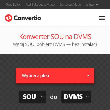
Video Editor
Add Subtitles to Video
Compress Video
Więcej
Konwerter SOU na DVMS
Wgraj SOU, pobierz DVMS — bez instalacji
Wybierz pliki
SOU
DVMS
do