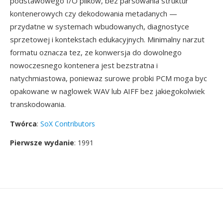
podstawowego I/O plikow, bez parsowania struktur
kontenerowych czy dekodowania metadanych —
przydatne w systemach wbudowanych, diagnostyce
sprzetowej i kontekstach edukacyjnych. Minimalny narzut
formatu oznacza tez, ze konwersja do dowolnego
nowoczesnego kontenera jest bezstratna i
natychmiastowa, poniewaz surowe probki PCM moga byc
opakowane w naglowek WAV lub AIFF bez jakiegokolwiek
transkodowania.
Twórca
:
SoX Contributors
Pierwsze wydanie
: 1991