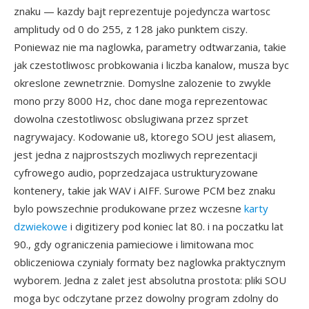
znaku — kazdy bajt reprezentuje pojedyncza wartosc
amplitudy od 0 do 255, z 128 jako punktem ciszy.
Poniewaz nie ma naglowka, parametry odtwarzania, takie
jak czestotliwosc probkowania i liczba kanalow, musza byc
okreslone zewnetrznie. Domyslne zalozenie to zwykle
mono przy 8000 Hz, choc dane moga reprezentowac
dowolna czestotliwosc obslugiwana przez sprzet
nagrywajacy. Kodowanie u8, ktorego SOU jest aliasem,
jest jedna z najprostszych mozliwych reprezentacji
cyfrowego audio, poprzedzajaca ustrukturyzowane
kontenery, takie jak WAV i AIFF. Surowe PCM bez znaku
bylo powszechnie produkowane przez wczesne
karty
dzwiekowe
i digitizery pod koniec lat 80. i na poczatku lat
90., gdy ograniczenia pamieciowe i limitowana moc
obliczeniowa czynialy formaty bez naglowka praktycznym
wyborem. Jedna z zalet jest absolutna prostota: pliki SOU
moga byc odczytane przez dowolny program zdolny do