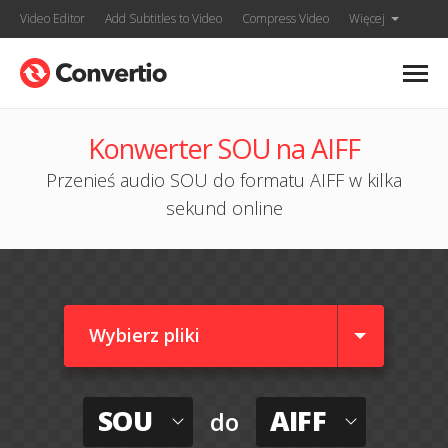
Video Editor
Add Subtitles to Video
Compress Video
Więcej
Konwerter SOU na AIFF
Przenieś audio SOU do formatu AIFF w kilka
sekund online
Wybierz pliki
SOU
AIFF
do