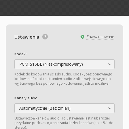
Ustawienia
Zaawansowane
Kodek:
PCM_S16BE (Nieskompresowany)
Kodek do kodowania ścieżki audio. Kodek „bez ponownego
kodowania” kopiuje strumień audio z pliku wejściowego do
wyjściowego bez ponownego kodowania, jeśli to możliwe.
Kanały audio:
Automatycznie (Bez zmian)
Ustaw liczbę kanałów audio. To ustawienie jest najbardziej
przydatne podczas ograniczania liczby kanałów (np. z 5.1 do
stereo).