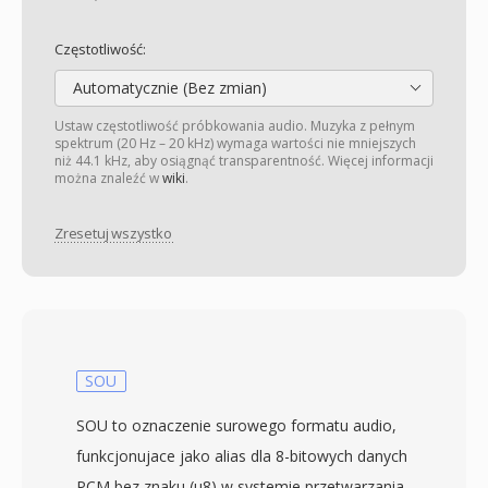
Częstotliwość:
Automatycznie (Bez zmian)
Ustaw częstotliwość próbkowania audio. Muzyka z pełnym
spektrum (20 Hz – 20 kHz) wymaga wartości nie mniejszych
niż 44.1 kHz, aby osiągnąć transparentność. Więcej informacji
można znaleźć w
wiki
.
Zresetuj wszystko
SOU
SOU to oznaczenie surowego formatu audio,
funkcjonujace jako alias dla 8-bitowych danych
PCM bez znaku (u8) w systemie przetwarzania