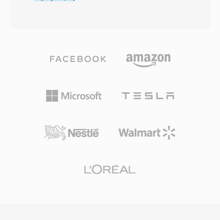
jakosci CD — zwykle 16-bitowe przy 44,1 kHz
AIFF. Surowe PCM bez znaku bylo powszechnie
— zachowujac kazdy szczegol oryginalnego
produkowane przez wczesne karty dzwiekowe i
nagrania bez stratnej kompresji. Format
digitizery pod koniec lat 80. i na poczatku lat
organizuje zawartosc w bloki, ktore moga
90., gdy ograniczenia pamieciowe i limitowana
rowniez zawierac metadane, takie jak
moc obliczeniowa czynialy formaty bez
znaczniki, definicje instrumentow czy
naglowka praktycznym wyborem. Jedna z zalet
komentarze. Profesjonalni inzynierowie
jest absolutna prostota: pliki SOU moga byc
dzwieku na macOS czesto polegaja na AIFF,
odczytane przez dowolny program zdolny do
poniewaz gwarantuje on wierna reprodukcje na
podstawowego I/O plikow, bez parsowania
kazdym etapie edycji i masteringu. Istotna
struktur kontenerowych czy dekodowania
zaleta jest brak strat generacyjnych: w
metadanych — przydatne w systemach
przeciwienstwie do MP3 czy AAC, wielokrotne
wbudowanych, diagnostyce sprzetowej i
zapisywanie nigdy nie pogarsza sygnalu.
kontekstach edukacyjnych. Minimalny narzut
Kolejnym atutem jest bezproblemowa
formatu oznacza tez, ze konwersja do
integracja z profesjonalnymi narzedziami
dowolnego nowoczesnego kontenera jest
Apple, w tym Logic Pro i GarageBand, gdzie
bezstratna i natychmiastowa, poniewaz