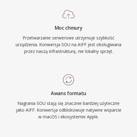
AIFF sluzy jako natywny format roboczy.
surowe probki PCM moga byc opakowane w
Kontener obsluguje rozne czestotliwosci
naglowek WAV lub AIFF bez jakiegokolwiek
probkowania i glebie bitowa do 32 bitow, co
transkodowania.
Moc chmury
pozwala na prace w trybie high-resolution,
Przetwarzanie serwerowe utrzymuje szybkość
przekraczajacym specyfikacje jakosci CD. Dla
urządzenia. Konwersja SOU na AIFF jest obsługiwana
kazdego, kto stawia bezstratna wiernosc
przez naszą infrastrukturę, nie lokalny sprzęt.
ponad efektywnosc przechowywania, AIFF
pozostaje niezawodnym wyborem w branzy
nagraniowej.
Awans formatu
Nagrania SOU stają się znacznie bardziej użyteczne
jako AIFF. Konwersja odblokowuje natywne wsparcie
w macOS i ekosystemie Apple.