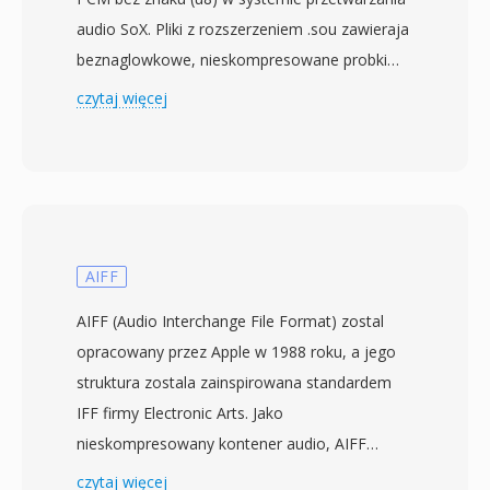
audio SoX. Pliki z rozszerzeniem .sou zawieraja
beznaglowkowe, nieskompresowane probki
audio przechowywane jako 8-bitowe liczby
czytaj więcej
calkowite bez znaku — kazdy bajt reprezentuje
pojedyncza wartosc amplitudy od 0 do 255, z
128 jako punktem ciszy. Poniewaz nie ma
naglowka, parametry odtwarzania, takie jak
czestotliwosc probkowania i liczba kanalow,
musza byc okreslone zewnetrznie. Domyslne
AIFF
zalozenie to zwykle mono przy 8000 Hz, choc
AIFF (Audio Interchange File Format) zostal
dane moga reprezentowac dowolna
opracowany przez Apple w 1988 roku, a jego
czestotliwosc obslugiwana przez sprzet
struktura zostala zainspirowana standardem
nagrywajacy. Kodowanie u8, ktorego SOU jest
IFF firmy Electronic Arts. Jako
aliasem, jest jedna z najprostszych mozliwych
nieskompresowany kontener audio, AIFF
reprezentacji cyfrowego audio, poprzedzajaca
przechowuje dane liniowe PCM w pelnej
czytaj więcej
ustrukturyzowane kontenery, takie jak WAV i