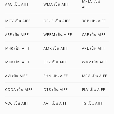
MPEG เป็น
AAC เป็น AIFF
WMA เป็น AIFF
AIFF
MOV เป็น AIFF
OPUS เป็น AIFF
3GP เป็น AIFF
ASF เป็น AIFF
WEBM เป็น AIFF
CAF เป็น AIFF
M4R เป็น AIFF
AMR เป็น AIFF
APE เป็น AIFF
MKV เป็น AIFF
SD2 เป็น AIFF
WMV เป็น AIFF
AVI เป็น AIFF
SHN เป็น AIFF
MPG เป็น AIFF
CDDA เป็น AIFF
DTS เป็น AIFF
FLV เป็น AIFF
VOC เป็น AIFF
AAF เป็น AIFF
TS เป็น AIFF