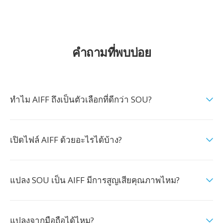
คำถามที่พบบ่อย
ทำไม AIFF ถึงเป็นตัวเลือกที่ดีกว่า SOU?
เปิดไฟล์ AIFF ด้วยอะไรได้บ้าง?
แปลง SOU เป็น AIFF มีการสูญเสียคุณภาพไหม?
แปลงจากมือถือได้ไหม?