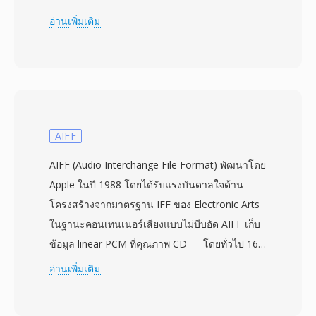
บิตไม่มีเครื่องหมาย — แต่ละไบต์แทนค่าแอมพลิจูด
อ่านเพิ่มเติม
เดียวตั้งแต่ 0 ถึง 255 โดย 128 เป็นจุดกลางที่เงียบ
เนื่องจากไม่มีส่วนหัว พารามิเตอร์การเล่นเช่นอัตรา
สุ่มตัวอย่างและจำนวนช่องสัญญาณต้องระบุจาก
ภายนอก ค่าเริ่มต้นโดยทั่วไปคือโมโนที่ 8000 Hz
แม้ว่าข้อมูลจะแทนอัตราใดก็ได้ที่ฮาร์ดแวร์บันทึก
รองรับ การเข้ารหัส u8 ที่ SOU เป็นนามแฝงเป็น
AIFF
หนึ่งในการแสดงเสียงดิจิทัลที่เรียบง่ายที่สุด มีมา
AIFF (Audio Interchange File Format) พัฒนาโดย
ก่อนคอนเทนเนอร์เสียงแบบมีโครงสร้างเช่น WAV
Apple ในปี 1988 โดยได้รับแรงบันดาลใจด้าน
และ AIFF PCM แบบดิบไม่มีเครื่องหมายถูกผลิต
โครงสร้างจากมาตรฐาน IFF ของ Electronic Arts
ทั่วไปโดยการ์ดเสียงและดิจิไทเซอร์ยุคแรกในช่วง
ในฐานะคอนเทนเนอร์เสียงแบบไม่บีบอัด AIFF เก็บ
ปลายทศวรรษ 1980 และต้นทศวรรษ 1990 เมื่อข้อ
ข้อมูล linear PCM ที่คุณภาพ CD — โดยทั่วไป 16
จำกัดด้านพื้นที่จัดเก็บและพลังการประมวลผลทำให้
บิตที่ 44.1 kHz — รักษาทุกรายละเอียดของการ
อ่านเพิ่มเติม
รูปแบบที่ไม่มีส่วนหัวเป็นตัวเลือกที่เหมาะสม ข้อดีคือ
บันทึกต้นฉบับโดยไม่มีการเข้ารหัสแบบสูญเสีย
ความเรียบง่ายอย่างสุดขั้ว — ไฟล์ SOU สามารถ
ข้อมูล รูปแบบจัดระเบียบเนื้อหาเป็น chunks ที่
อ่านได้โดยโปรแกรมใดก็ได้ที่ทำ I/O ไฟล์พื้นฐาน