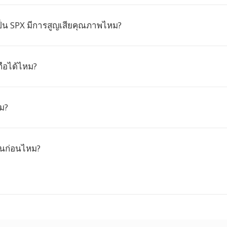
็น SPX มีการสูญเสียคุณภาพไหม?
ือได้ไหม?
ม?
ยนก่อนไหม?