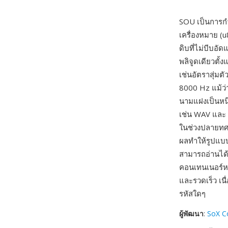
SOU เป็นการกำ
เครื่องหมาย (
ดิบที่ไม่บีบอั
พลิจูดเดียวตั้ง
เช่นอัตราสุ่ม
8000 Hz แม้ว่า
นามแฝงเป็นหนึ่
เช่น WAV และ 
ในช่วงปลายทศว
ผลทำให้รูปแบบท
สามารถอ่านได้
คอนเทนเนอร์ห
และรวดเร็ว เน
รหัสใดๆ
ผู้พัฒนา
:
SoX C