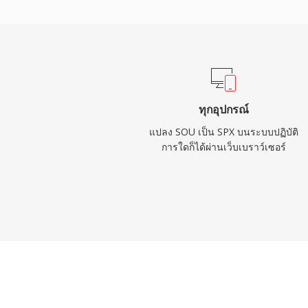
ระงับเสียงรบกวน และการควบคุมอัตราขยายอัต
เดกคู่แข่งมักมอบหมายให้ไลบรารีภายนอก แม
อย่างเป็นทางการเป็นตัวสืบทอดตั้งแต่ปี 2012
ในระบบ VoIP เดิม การบันทึกที่เก็บถาวร และอ
ที่ใช้ทรัพยากรน้อยยังคงมีคุณค่า
ทุกอุปกรณ์
แปลง SOU เป็น SPX บนระบบปฏิบัติ
การใดก็ได้ผ่านเว็บเบราว์เซอร์