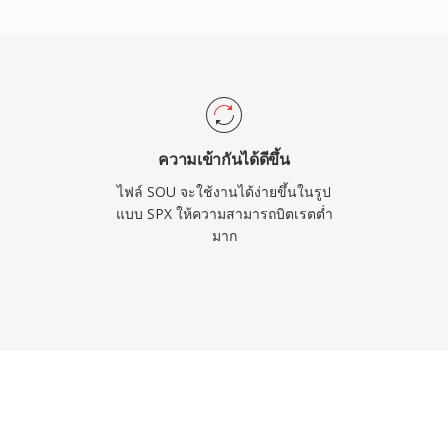
โนมัติ — ฟีเจอร์ที่โค
้ว่าผู้สร้างจะแนะนำ Opus
 แต่ Speex ยังคงถูกใช้งาน
ุปกรณ์ฝังตัวที่ตัวถอดรหัส
ความเข้ากันได้ดีขึ้น
ไฟล์ SOU จะใช้งานได้ง่ายขึ้นในรูป
แบบ SPX ให้ความสามารถบิตเรตต่ำ
มาก