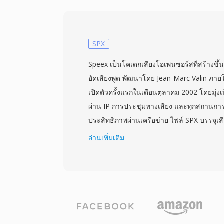
เข้ารหัส u8 ที่ SOU เป็นนามแฝงเป็นหนึ่งในกา
ง่ายที่สุด มีมาก่อนคอนเทนเนอร์เสียงแบบมี
AIFF PCM แบบดิบไม่มีเครื่องหมายถูกผลิตทั่
เซอร์ยุคแรกในช่วงปลายทศวรรษ 1980 และต้
SPX
จำกัดด้านพื้นที่จัดเก็บและพลังการประมวลผลท
Speex เป็นโคเดกเสียงโอเพนซอร์สที่สร้างข
เป็นตัวเลือกที่เหมาะสม ข้อดีคือความเรียบง่า
อัดเสียงพูด พัฒนาโดย Jean-Marc Valin ภาย
สามารถอ่านได้โดยโปรแกรมใดก็ได้ที่ทำ I/O 
เปิดตัวครั้งแรกในเดือนตุลาคม 2002 โดยมุ่งเป
แยกวิเคราะห์โครงสร้างคอนเทนเนอร์หรือถ
ผ่าน IP การประชุมทางเสียง และทุกสถานการณ์ท
เป็นคอนเทนเนอร์สมัยใหม่ใดๆ ก็ไม่สูญเสียค
ประสิทธิภาพผ่านเครือข่าย ไฟล์ SPX บรรจุเสี
สามารถห่อหุ้มตัวอย่าง PCM ดิบในส่วนหัว WA
ในคอนเทนเนอร์ Ogg ผสมผสานการปรับแต่งเ
อ่านเพิ่มเติม
ต้องแปลงรหัสใดๆ
ความสามารถในการสตรีมของ Ogg รองรับอัตร
— แบนด์แคบที่ 8 kHz แบนด์กว้างที่ 16 kHz 
kHz — พร้อมการเข้ารหัสบิตเรตแปรผันที่ปรั
ความซับซ้อนของเสียงพูด ข้อดีที่โดดเด่นคือ
ใต้สัญญาอนุญาต BSD ซึ่งให้นักพัฒนาฝังไว้ใน
และโอเพนซอร์สได้อย่างอิสระ Speex ยังรวม