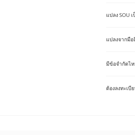
แปลง SOU เป
แปลงจากมือถ
มีข้อจำกัดไห
ต้องลงทะเบี