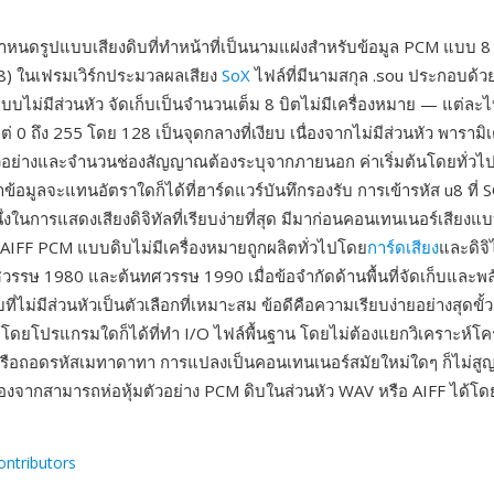
หนดรูปแบบเสียงดิบที่ทำหน้าที่เป็นนามแฝงสำหรับข้อมูล PCM แบบ 8 บ
u8) ในเฟรมเวิร์กประมวลผลเสียง
SoX
ไฟล์ที่มีนามสกุล .sou ประกอบด้วย
ดแบบไม่มีส่วนหัว จัดเก็บเป็นจำนวนเต็ม 8 บิตไม่มีเครื่องหมาย — แต่ล
แต่ 0 ถึง 255 โดย 128 เป็นจุดกลางที่เงียบ เนื่องจากไม่มีส่วนหัว พารามิ
ตัวอย่างและจำนวนช่องสัญญาณต้องระบุจากภายนอก ค่าเริ่มต้นโดยทั่วไป
ข้อมูลจะแทนอัตราใดก็ได้ที่ฮาร์ดแวร์บันทึกรองรับ การเข้ารหัส u8 ที่ 
งในการแสดงเสียงดิจิทัลที่เรียบง่ายที่สุด มีมาก่อนคอนเทนเนอร์เสียงแ
AIFF PCM แบบดิบไม่มีเครื่องหมายถูกผลิตทั่วไปโดย
การ์ดเสียง
และดิจิ
รรษ 1980 และต้นทศวรรษ 1990 เมื่อข้อจำกัดด้านพื้นที่จัดเก็บและ
ี่ไม่มีส่วนหัวเป็นตัวเลือกที่เหมาะสม ข้อดีคือความเรียบง่ายอย่างสุดขั
โดยโปรแกรมใดก็ได้ที่ทำ I/O ไฟล์พื้นฐาน โดยไม่ต้องแยกวิเคราะห์โค
รือถอดรหัสเมทาดาทา การแปลงเป็นคอนเทนเนอร์สมัยใหม่ใดๆ ก็ไม่สู
ื่องจากสามารถห่อหุ้มตัวอย่าง PCM ดิบในส่วนหัว WAV หรือ AIFF ได้โ
ontributors