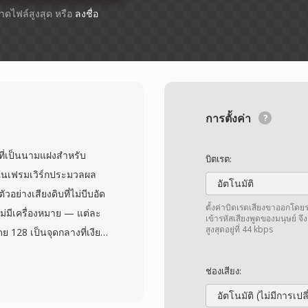
ขนาดไฟล์สูงสุด หรือ
ลงชื่อ
การตั้งค่า
ที่เป็นนามแฝงสำหรับ
บิตเรต:
) ในเฟรมเวิร์กประมวลผล
อัตโนมัติ
วอย่างเสียงดิบที่ไม่บีบอัด
ตั้งค่าบิตเรตเสียงขาออกโด
ไม่มีเครื่องหมาย — แต่ละ
เข้ารหัสเสียงพูดของมนุษย์ จึง
สูงสุดอยู่ที่ 44 kbps
ดย 128 เป็นจุดกลางที่เงียบ
นอัตราสุ่มตัวอย่างและ
่มต้นโดยทั่วไปคือโมโนที่
ช่องเสียง:
ร์ดแวร์บันทึกรองรับ การ
อัตโนมัติ (ไม่มีการเป