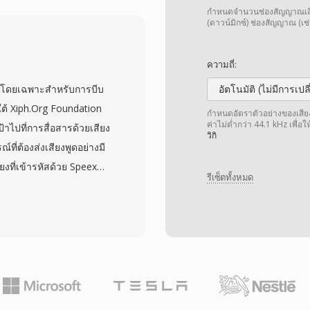
รแสดงเสียงดิจิทัลที่เรียบ
กำหนดจำนวนช่องสัญญาณเสียง 
โครงสร้างเช่น WAV และ
(ดาวน์มิกซ์) ช่องสัญญาณ (เช่
วไปโดยการ์ดเสียงและดิจิไท
นทศวรรษ 1990 เมื่อข้อ
ความถี่:
ำให้รูปแบบที่ไม่มีส่วนหัว
ึ้นโดยเฉพาะสำหรับการบีบ
อัตโนมัติ (ไม่มีการเป
ยอย่างสุดขั้ว — ไฟล์ SOU
ใต้ Xiph.Org Foundation
กำหนดอัตราตัวอย่างของเสียง เ
ไฟล์พื้นฐาน โดยไม่ต้อง
ค่าไม่ต่ำกว่า 44.1 kHz เพื่อ
้าไปที่การสื่อสารด้วยเสียง
วิกิ
อดรหัสเมทาดาทา การแปลง
ี่ต้องส่งเสียงพูดอย่างมี
ุณภาพและรวดเร็ว เนื่องจาก
ยงที่เข้ารหัสด้วย Speex
V หรือ AIFF ได้โดยไม่
รีเซ็ตทั้งหมด
สียงพูดของโคเดกกับ
าสุ่มตัวอย่างสามระดับ
และอัลตราแบนด์กว้างที่ 32
บตัวแบบเรียลไทม์ตาม
ลักษณะที่ปลอดสิทธิบัตรภาย
ผลิตภัณฑ์ทั้งเชิงพาณิชย์
การตัดเสียงสะท้อน การ