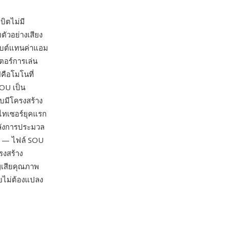
ิตไม่มี
ตัวอย่างเสียง
ะไบต์แทนค่าแอม
เตอร์การเล่น
คือโมโนที่
SOU เป็น
บบมีโครงสร้าง
ไทเซอร์ยุคแรก
พลังการประมวล
้ว — ไฟล์ SOU
รงสร้าง
ญเสียคุณภาพ
ดยไม่ต้องแปลง