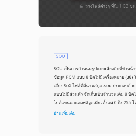
วางไฟล์ต่างๆ​ ที่นี่. 1 GB 
SOU
SOU เป็นการกำหนดรูปแบบเสียงดิบที่ทำหน้า
ข้อมูล PCM แบบ 8 บิตไม่มีเครื่องหมาย (u8
เสียง SoX ไฟล์ที่มีนามสกุล .sou ประกอบด้วยตั
แบบไม่มีส่วนหัว จัดเก็บเป็นจำนวนเต็ม 8 บิต
ไบต์แทนค่าแอมพลิจูดเดียวตั้งแต่ 0 ถึง 255 โ
เนื่องจากไม่มีส่วนหัว พารามิเตอร์การเล่นเช่
อ่านเพิ่มเติม
จำนวนช่องสัญญาณต้องระบุจากภายนอก ค่าเริ
8000 Hz แม้ว่าข้อมูลจะแทนอัตราใดก็ได้ที่ฮา