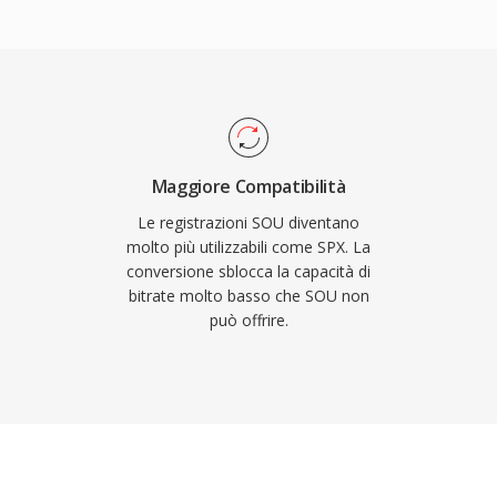
fica inoltre che la
BSD, che ha permesso agli
moderno è lossless e
n prodotti sia commerciali
 possono essere avvolti
ncellazione
 alcuna transcodifica.
 rumore e controllo
e i codec concorrenti
ebbene i suoi creatori
Maggiore Compatibilità
uccessore dal 2012,
Le registrazioni SOU diventano
 legacy, nelle
molto più utilizzabili come SPX. La
conversione sblocca la capacità di
 embedded dove
bitrate molto basso che SOU non
catore è ancora
può offrire.