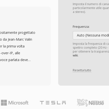
zione predefinita è
Imposta il numero di cana
ati possano
particolarmente utile quan
a stereo).
rtata dall&#039;hardware
è alias è una delle
Frequenza:
i possibili, antecedente
ositamente progettato
 e AIFF. Il PCM grezzo
Auto (Nessuna modi
to da Jean-Marc Valin
o dalle prime schede
Imposta la frequenza di 
er la prima volta
spettro completo (20 Hz - 2
 &#039;80 e
per ottenere la trasparenz
-over-IP, alle
 i vincoli di
wiki
.
a voce parlata deve
 limitata rendevano i
ete. I file SPX avvolgono
ica. Un vantaggio è la
Resetta tutto
enitore Ogg, abbinando
ere letti da qualsiasi
le capacità di streaming
enza necessità di
 sono supportate —
dificare metadati — utile
 ultra-wideband a 32
re e contesti educativi
ile che si adatta in
;audio.
Un vantaggio di spicco è