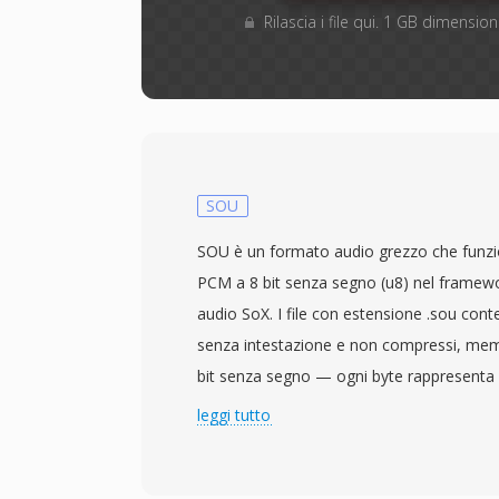
Rilascia i file qui. 1 GB dimensi
SOU
SOU è un formato audio grezzo che funzi
PCM a 8 bit senza segno (u8) nel framewo
audio SoX. I file con estensione .sou co
senza intestazione e non compressi, memo
bit senza segno — ogni byte rappresenta 
ampiezza da 0 a 255, con 128 come punto 
leggi tutto
è presente alcuna intestazione, i paramet
frequenza di campionamento e numero di