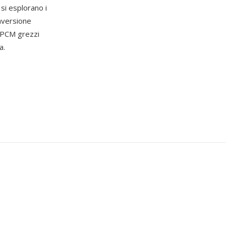
si esplorano i
onversione
i PCM grezzi
a.