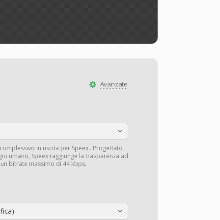
Avanzate
 complessivo in uscita per Speex . Progettato
aggio umano, Speex raggiunge la trasparenza ad
 un bitrate massimo di 44 kbps.
fica)