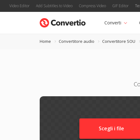
Video Editor
Add Subtitles to Video
Compress Video
GIF Editor
Te
Converti
Home
Convertitore audio
Convertitore SOU
Co
Scegli i file