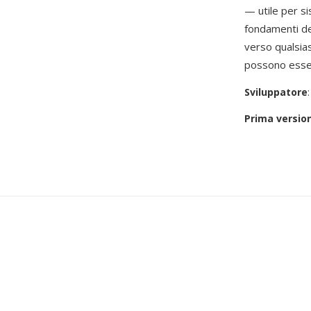
— utile per si
fondamenti del
verso qualsia
possono esser
Sviluppatore
Prima versio