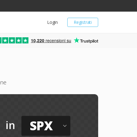
Login
Registrati
10,220
recensioni su
ine
SPX
in