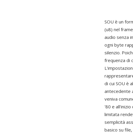
SOU è un form
(u8) nel fram
audio senza i
ogni byte rap
silenzio. Poic
frequenza di 
L'impostazion
rappresentare
di cui SOU è al
antecedente a
veniva comun
'80 e all'inizi
limitata rende
semplicità as
basico su file