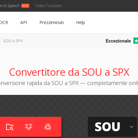
xt to Speech
Video Translator
OCR
API
Prezziminuti
Help
Eccezionale
SOU a SPX
Convertitore da SOU a SPX
nversione rapida da SOU a SPX — completamente onl
SOU