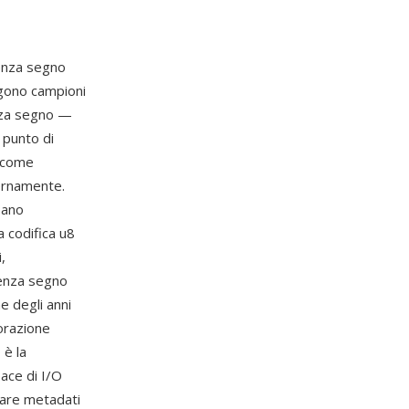
senza segno
ngono campioni
enza segno —
 punto di
e come
ernamente.
sano
 codifica u8
,
senza segno
ne degli anni
borazione
 è la
ace di I/O
icare metadati