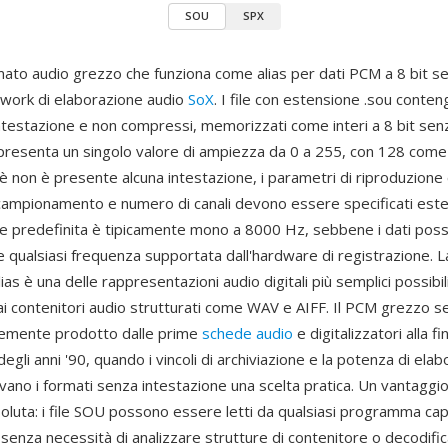
SOU
SPX
ato audio grezzo che funziona come alias per dati PCM a 8 bit 
ework di elaborazione audio
SoX
. I file con estensione .sou conte
ntestazione e non compressi, memorizzati come interi a 8 bit s
presenta un singolo valore di ampiezza da 0 a 255, con 128 come
hè non è presente alcuna intestazione, i parametri di riproduzion
campionamento e numero di canali devono essere specificati est
e predefinita è tipicamente mono a 8000 Hz, sebbene i dati pos
 qualsiasi frequenza supportata dall'hardware di registrazione. La
ias è una delle rappresentazioni audio digitali più semplici possibili
i contenitori audio strutturati come WAV e AIFF. Il PCM grezzo 
emente prodotto dalle prime
schede audio
e digitalizzatori alla fi
o degli anni '90, quando i vincoli di archiviazione e la potenza di ela
vano i formati senza intestazione una scelta pratica. Un vantaggio
soluta: i file SOU possono essere letti da qualsiasi programma cap
, senza necessità di analizzare strutture di contenitore o decodif