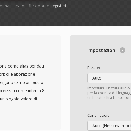
one massima del file oppure
Registrati
Impostazioni
ona come alias per dati
Bitrate:
rk di elaborazione
Auto
ntengono campioni audio
Impostare il bitrate audio
rizzati come interi a 8
per la codifica del lingu
un bitrate ultra-basso con
un singolo valore di
di silenzio. Poichè non
ri di riproduzione come
Canali audio:
 canali devono essere
Auto (Nessuna modi