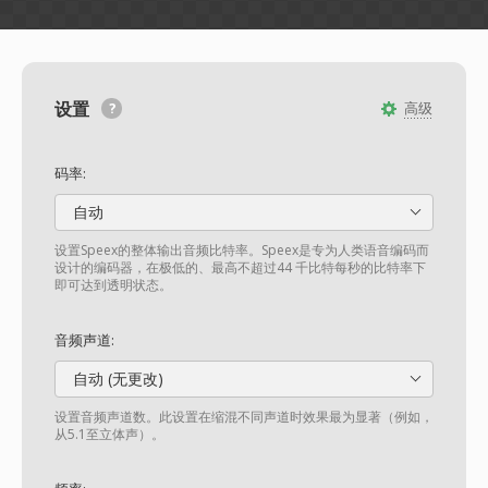
设置
高级
码率:
自动
设置Speex的整体输出音频比特率。Speex是专为人类语音编码而
设计的编码器，在极低的、最高不超过44 千比特每秒的比特率下
即可达到透明状态。
音频声道:
自动 (无更改)
设置音频声道数。此设置在缩混不同声道时效果最为显著（例如，
从5.1至立体声）。