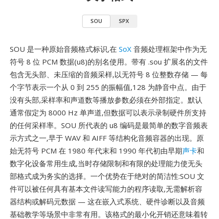
SOU
SPX
SOU 是一种原始音频格式标识,在
SoX
音频处理框架中作为无
符号 8 位 PCM 数据(u8)的别名使用。带有 .sou 扩展名的文件
包含无头部、未压缩的音频采样,以无符号 8 位整数存储 — 每
个字节表示一个从 0 到 255 的振幅值,128 为静音中点。由于
没有头部,采样率和声道数等播放参数必须在外部指定。默认
通常假定为 8000 Hz 单声道,但数据可以表示录制硬件所支持
的任何采样率。SOU 所代表的 u8 编码是最简单的数字音频表
示方式之一,早于 WAV 和 AIFF 等结构化音频容器的出现。原
始无符号 PCM 在 1980 年代末和 1990 年代初由早期
声卡
和
数字化设备常用生成,当时存储限制和有限的处理能力使无头
部格式成为务实的选择。一个优势在于绝对的简洁性:SOU 文
件可以被任何具有基本文件读写能力的程序读取,无需解析容
器结构或解码元数据 — 这在嵌入式系统、硬件诊断以及音频
基础教学等场景中非常有用。该格式的最小化开销还意味着转