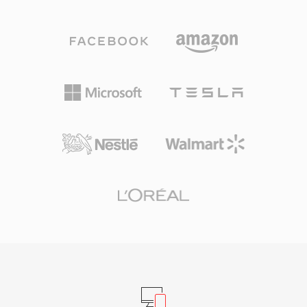
复杂度实时调整的可变比特率编码。一个突出的优
势是其无专利、BSD 许可证的特性,开发者可以自
由地将其嵌入商业和开源产品中。Speex 还内置
了声学回声消除、噪声抑制和自动增益控制功能,
这些功能在竞争编解码器中通常需要借助外部库来
实现。尽管其开发者自 2012 年起正式推荐 Opus
作为后继者,但 Speex 仍在旧版 VoIP 系统、存档
录音和嵌入式设备中广泛使用,其轻量级的解码器
占用空间在这些场景中仍然很有价值。