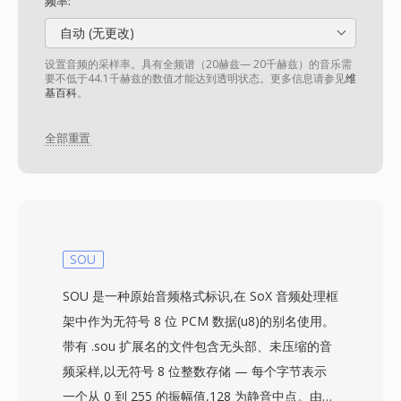
频率:
自动 (无更改)
设置音频的采样率。具有全频谱（20赫兹— 20千赫兹）的音乐需
要不低于44.1千赫兹的数值才能达到透明状态。更多信息请参见
维
基百科
。
全部重置
SOU
SOU 是一种原始音频格式标识,在 SoX 音频处理框
架中作为无符号 8 位 PCM 数据(u8)的别名使用。
带有 .sou 扩展名的文件包含无头部、未压缩的音
频采样,以无符号 8 位整数存储 — 每个字节表示
一个从 0 到 255 的振幅值,128 为静音中点。由于