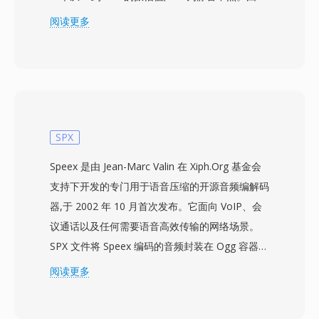
没有头部,采样率和声道数等播放参数必须在外部
阅读更多
指定。默认通常假定为 8000 Hz 单声道,但数据可
以表示录制硬件所支持的任何采样率。SOU 所代
表的 u8 编码是最简单的数字音频表示方式之一,早
于 WAV 和 AIFF 等结构化音频容器的出现。原始
无符号 PCM 在 1980 年代末和 1990 年代初由早
期声卡和数字化设备常用生成,当时存储限制和有
SPX
限的处理能力使无头部格式成为务实的选择。一个
Speex 是由 Jean-Marc Valin 在 Xiph.Org 基金会
优势在于绝对的简洁性:SOU 文件可以被任何具有
支持下开发的专门用于语音压缩的开源音频编解码
基本文件读写能力的程序读取,无需解析容器结构
器,于 2002 年 10 月首次发布。它面向 VoIP、会
或解码元数据 — 这在嵌入式系统、硬件诊断以及
议通话以及任何需要语音高效传输的网络场景。
音频基础教学等场景中非常有用。该格式的最小化
SPX 文件将 Speex 编码的音频封装在 Ogg 容器
开销还意味着转换到任何现代容器都是无损且即时
中,将编解码器的语音优化特性与 Ogg 的流媒体能
阅读更多
的,因为原始 PCM 采样只需用 WAV 或 AIFF 头部
力结合在一起。支持三种采样率 — 窄带 8 kHz、
封装即可,无需任何转码。
宽带 16 kHz 和超宽带 32 kHz — 以及可根据语音