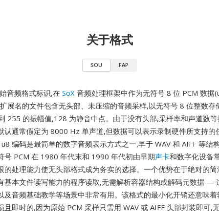
关于格式
SOU
FAP
原始音频格式标识,在
SoX
音频处理框架中作为无符号 8 位 PCM 数据(
ou 扩展名的文件包含无头部、未压缩的音频采样,以无符号 8 位整数存
 到 255 的振幅值,128 为静音中点。由于没有头部,采样率和声道数
认通常假定为 8000 Hz 单声道,但数据可以表示录制硬件所支持
的 u8 编码是最简单的数字音频表示方式之一,早于 WAV 和 AIFF 等
 PCM 在 1980 年代末和 1990 年代初由早期
声卡
和数字化设备常
限的处理能力使无头部格式成为务实的选择。一个优势在于绝对的简洁性
有基本文件读写能力的程序读取,无需解析容器结构或解码元数据 — 
以及音频基础教学等场景中非常有用。该格式的最小化开销还意味着
且即时的,因为原始 PCM 采样只需用 WAV 或 AIFF 头部封装即可