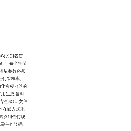
u8)的别名使
储 — 每个字节
等播放参数必须
的任何采样率。
结构化音频容器的
用生成,当时
:SOU 文件
这在嵌入式系
转换到任何现
,无需任何转码。