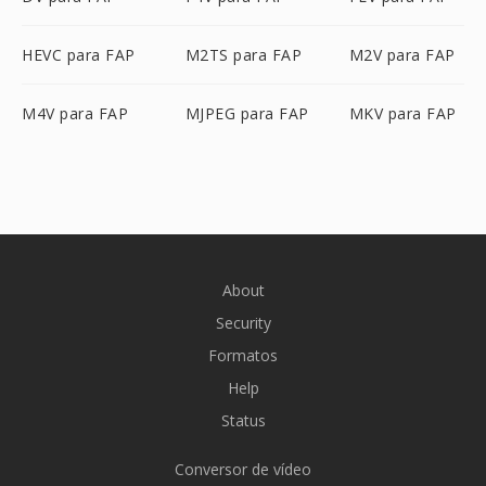
HEVC para FAP
M2TS para FAP
M2V para FAP
M4V para FAP
MJPEG para FAP
MKV para FAP
About
Security
Formatos
Help
Status
Conversor de vídeo