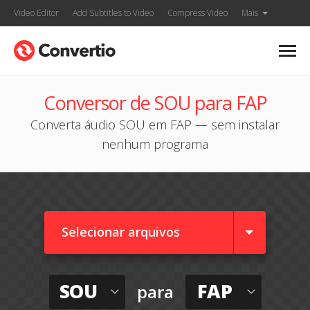
Video Editor
Add Subtitles to Video
Compress Video
Mais
Conversor de SOU para FAP
Converta áudio SOU em FAP — sem instalar
nenhum programa
Selecionar arquivos
SOU
FAP
para