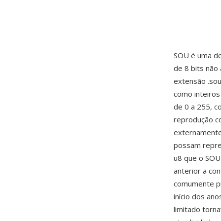
SOU é uma de
de 8 bits nã
extensão .so
como inteiros
de 0 a 255, c
reprodução c
externamente
possam repres
u8 que o SOU 
anterior a co
comumente p
início dos a
limitado torn