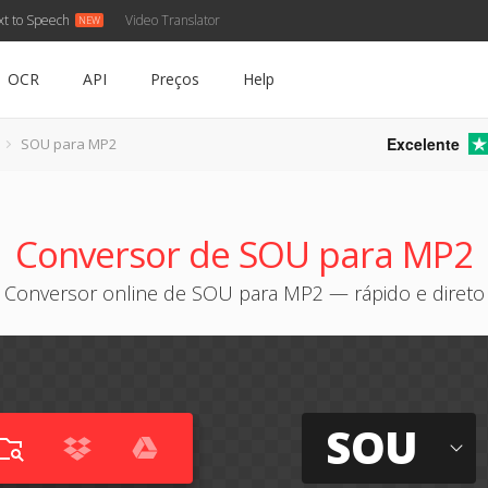
xt to Speech
Video Translator
OCR
API
Preços
Help
Excelente
SOU para MP2
Conversor de SOU para MP2
Conversor online de SOU para MP2 — rápido e direto
SOU