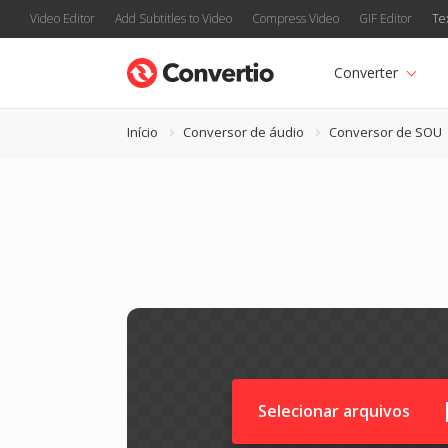
Video Editor
Add Subtitles to Video
Compress Video
GIF Editor
Te
Converter
Início
Conversor de áudio
Conversor de SOU
Selecionar arquivos