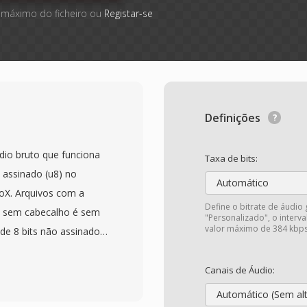
 máximo do ficheiro ou
Registar-se
Definições
io bruto que funciona
Taxa de bits:
 assinado (u8) no
Automático
oX. Arquivos com a
Define o bitrate de áudio
o sem cabecalho é sem
"Personalizado", o inter
valor máximo de 384 kbps
e 8 bits não assinados
 amplitude de 0 a 255,
 Como não há cabecalho,
Canais de Áudio:
e amostragem é
Automático (Sem al