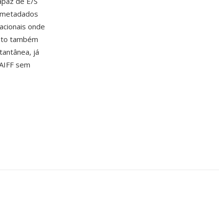
apaz de É/S
e metadados
acionais onde
mato também
tantânea, já
 AIFF sem