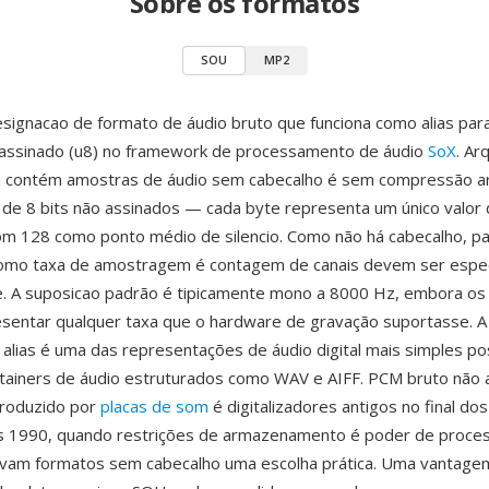
Sobre os formatos
SOU
MP2
signacao de formato de áudio bruto que funciona como alias pa
o assinado (u8) no framework de processamento de áudio
SoX
. Ar
u contém amostras de áudio sem cabecalho é sem compressão 
 de 8 bits não assinados — cada byte representa um único valor
om 128 como ponto médio de silencio. Como não há cabecalho, p
omo taxa de amostragem é contagem de canais devem ser espec
. A suposicao padrão é tipicamente mono a 8000 Hz, embora os
entar qualquer taxa que o hardware de gravação suportasse. A 
alias é uma das representações de áudio digital mais simples pos
ntainers de áudio estruturados como WAV e AIFF. PCM bruto não 
roduzido por
placas de som
é digitalizadores antigos no final do
nos 1990, quando restrições de armazenamento é poder de proc
avam formatos sem cabecalho uma escolha prática. Uma vantage