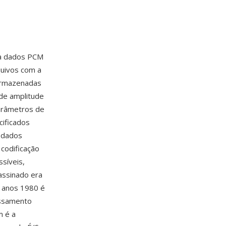
ra dados PCM
quivos com a
armazenadas
 de amplitude
arâmetros de
ificados
 dados
codificação
síveis,
assinado era
s anos 1980 é
essamento
m é a