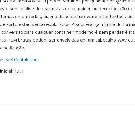
absoluta: arquivos SOU podem ser lidos por qualquer programa c
uivo, sem análise de estruturas de container ou decodificação d
istemas embarcados, diagnosticos de hardware é contextos educ
de áudio estão sendo explorados. A sobrecarga mínima do for
 a conversão para qualquer container moderno é sem perdas é ins
ras PCM brutas podem ser envolvidas em um cabecalho WAV ou
scodificação.
or
:
SoX Contributors
nicial
: 1991