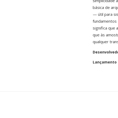
simplicidade 
básica de arq
— útil para s
fundamentos 
significa que
que às amost
qualquer tran
Desenvolved
Lançamento i