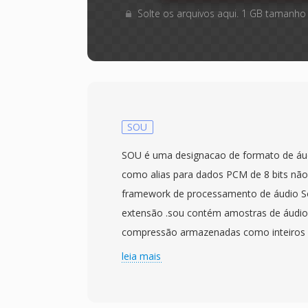
Solte os arquivos aqui. 1 GB tamanho
SOU
SOU é uma designacao de formato de áud
como alias para dados PCM de 8 bits não
framework de processamento de áudio S
extensão .sou contém amostras de áudi
compressão armazenadas como inteiros d
— cada byte representa um único valor de
leia mais
com 128 como ponto médio de silencio.
parâmetros de reprodução como taxa d