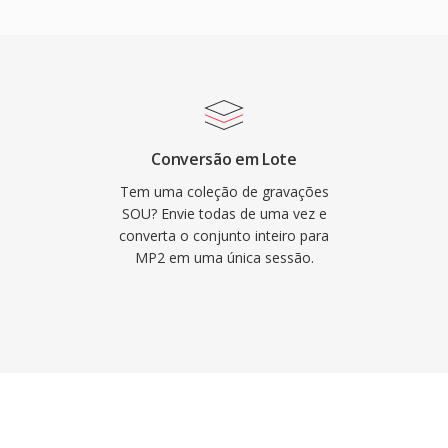
 a conversão para
r que a televisão DVB, o
 é instantânea, já que
ra HDV todos determinam
lvidas em um cabecalho
dor também é mais curta,
ão.
missoes ao vivo onde a
vantagens mantém o MP2
 degradação graciosa
Conversão em Lote
 over-the-air, atraso
Tem uma coleção de gravações
deias de transmissão
SOU? Envie todas de uma vez e
converta o conjunto inteiro para
raizada em estruturas
MP2 em uma única sessão.