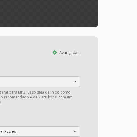
Avançadas
 geral para MP2. Caso seja definido como
valo recomendado é de ≥320 kbps, com um
.
terações)