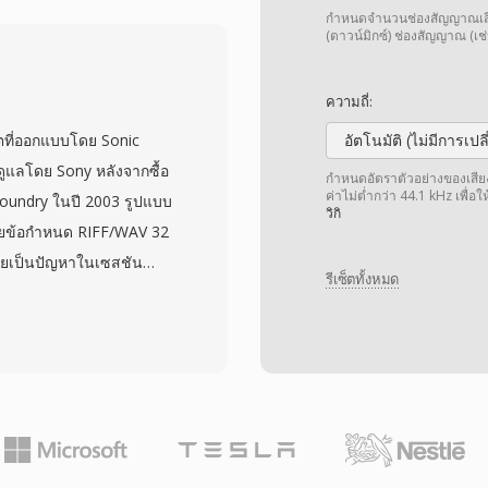
รแสดงเสียงดิจิทัลที่เรียบ
กำหนดจำนวนช่องสัญญาณเสียง 
โครงสร้างเช่น WAV และ
(ดาวน์มิกซ์) ช่องสัญญาณ (เช่
วไปโดยการ์ดเสียงและดิจิไท
นทศวรรษ 1990 เมื่อข้อ
ความถี่:
ำให้รูปแบบที่ไม่มีส่วนหัว
ตที่ออกแบบโดย Sonic
อัตโนมัติ (ไม่มีการเป
ยอย่างสุดขั้ว — ไฟล์ SOU
ูแลโดย Sony หลังจากซื้อ
กำหนดอัตราตัวอย่างของเสียง เ
ไฟล์พื้นฐาน โดยไม่ต้อง
ค่าไม่ต่ำกว่า 44.1 kHz เพื่อ
oundry ในปี 2003 รูปแบบ
วิกิ
อดรหัสเมทาดาทา การแปลง
โดยข้อกำหนด RIFF/WAV 32
ุณภาพและรวดเร็ว เนื่องจาก
ายเป็นปัญหาในเซสชัน
V หรือ AIFF ได้โดยไม่
รีเซ็ตทั้งหมด
ี่อัตราสุ่มตัวอย่างสูง W64
ขนาดเป็น 64 บิต ใช้ GUID
นี้อนุญาตให้ไฟล์มีขนาด
บในทางปฏิบัติทั้งหมด รูป
และการกำหนดค่าช่อง
ารทำเพลงประกอบ
ข้อมูลเชิงวิทยาศาสตร์