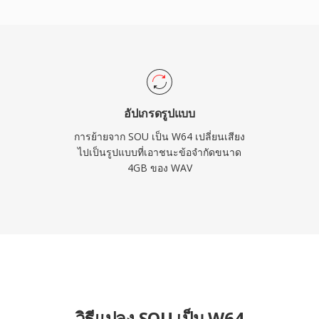
ดิจิทัลระดับมืออาชีพอื่นๆ
ออกอย่างราบรื่น สำหรับ
เที่ยงตรงสูงแบบยาวเป็น
ยบง่ายของ WAV โดยไม่มี
อัปเกรดรูปแบบ
การย้ายจาก SOU เป็น W64 เปลี่ยนเสียง
ไปเป็นรูปแบบที่เอาชนะข้อจำกัดขนาด
4GB ของ WAV
วิธีแปลง SOU เป็น W64