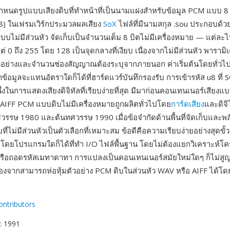
หนดรูปแบบเสียงดิบที่ทำหน้าที่เป็นนามแฝงสำหรับข้อมูล PCM แบบ 8 บ
u8) ในเฟรมเวิร์กประมวลผลเสียง
SoX
ไฟล์ที่มีนามสกุล .sou ประกอบด้วย
ดแบบไม่มีส่วนหัว จัดเก็บเป็นจำนวนเต็ม 8 บิตไม่มีเครื่องหมาย — แต่ล
แต่ 0 ถึง 255 โดย 128 เป็นจุดกลางที่เงียบ เนื่องจากไม่มีส่วนหัว พารามิ
ตัวอย่างและจำนวนช่องสัญญาณต้องระบุจากภายนอก ค่าเริ่มต้นโดยทั่วไป
ข้อมูลจะแทนอัตราใดก็ได้ที่ฮาร์ดแวร์บันทึกรองรับ การเข้ารหัส u8 ที่ 
งในการแสดงเสียงดิจิทัลที่เรียบง่ายที่สุด มีมาก่อนคอนเทนเนอร์เสียงแ
AIFF PCM แบบดิบไม่มีเครื่องหมายถูกผลิตทั่วไปโดย
การ์ดเสียง
และดิจิ
รรษ 1980 และต้นทศวรรษ 1990 เมื่อข้อจำกัดด้านพื้นที่จัดเก็บและ
ี่ไม่มีส่วนหัวเป็นตัวเลือกที่เหมาะสม ข้อดีคือความเรียบง่ายอย่างสุดขั
โดยโปรแกรมใดก็ได้ที่ทำ I/O ไฟล์พื้นฐาน โดยไม่ต้องแยกวิเคราะห์โค
รือถอดรหัสเมทาดาทา การแปลงเป็นคอนเทนเนอร์สมัยใหม่ใดๆ ก็ไม่สู
ื่องจากสามารถห่อหุ้มตัวอย่าง PCM ดิบในส่วนหัว WAV หรือ AIFF ได้โ
ontributors
: 1991