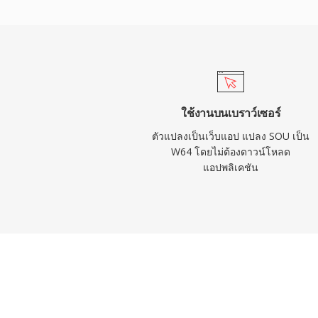
Sound Forge, Audacity และเวิร์กสเตชันเสียง
รองรับ W64 โดยตรงสำหรับการนำเข้าและส่ง
วิศวกรและโปรดิวเซอร์ที่ทำงานกับวัสดุความ
ประจำ W64 มอบความน่าเชื่อถือและความเรี
ข้อจำกัดด้านขนาดที่น่าหงุดหงิด
ใช้งานบนเบราว์เซอร์
ตัวแปลงเป็นเว็บแอป แปลง SOU เป็น
W64 โดยไม่ต้องดาวน์โหลด
แอปพลิเคชัน