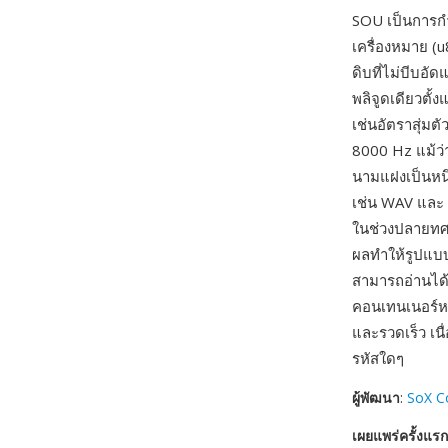
SOU เป็นการกำ
เครื่องหมาย (
ดิบที่ไม่บีบอั
พลิจูดเดียวตั้ง
เช่นอัตราสุ่ม
8000 Hz แม้ว่า
นามแฝงเป็นหนึ่
เช่น WAV และ 
ในช่วงปลายทศว
ผลทำให้รูปแบบท
สามารถอ่านได้
คอนเทนเนอร์ห
และรวดเร็ว เน
รหัสใดๆ
ผู้พัฒนา
:
SoX C
เผยแพร่ครั้งแรก