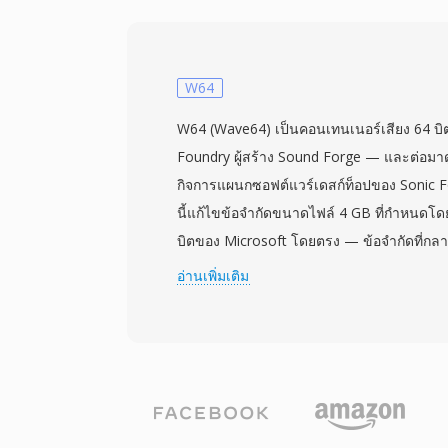
เข้ารหัส u8 ที่ SOU เป็นนามแฝงเป็นหนึ่งในกา
ง่ายที่สุด มีมาก่อนคอนเทนเนอร์เสียงแบบมี
AIFF PCM แบบดิบไม่มีเครื่องหมายถูกผลิตทั่
เซอร์ยุคแรกในช่วงปลายทศวรรษ 1980 และต้
W64
จำกัดด้านพื้นที่จัดเก็บและพลังการประมวลผลท
W64 (Wave64) เป็นคอนเทนเนอร์เสียง 64 บิ
เป็นตัวเลือกที่เหมาะสม ข้อดีคือความเรียบง่า
Foundry ผู้สร้าง Sound Forge — และต่อมาด
สามารถอ่านได้โดยโปรแกรมใดก็ได้ที่ทำ I/O 
กิจการแผนกซอฟต์แวร์เดสก์ท็อปของ Sonic F
แยกวิเคราะห์โครงสร้างคอนเทนเนอร์หรือถ
นี้แก้ไขข้อจำกัดขนาดไฟล์ 4 GB ที่กำหนด
เป็นคอนเทนเนอร์สมัยใหม่ใดๆ ก็ไม่สูญเสียค
บิตของ Microsoft โดยตรง — ข้อจำกัดที่กล
สามารถห่อหุ้มตัวอย่าง PCM ดิบในส่วนหัว WA
บันทึกยาว การจับเสียงหลายช่อง หรือการผลิตท
อ่านเพิ่มเติม
ต้องแปลงรหัสใดๆ
บรรลุสิ่งนี้โดยขยายตัวระบุชิ้นส่วนและฟิลด์
แทนโค้ดสี่อักขระ การเปลี่ยนแปลงโครงสร้าง
ถึงระดับเอ็กซาไบต์ ซึ่งขจัดข้อจำกัดการจัดเก็
แบบนี้รองรับอัตราสุ่มตัวอย่าง ความลึกบิต 
สัญญาณที่หลากหลาย ทำให้เหมาะสำหรับก
ภาพยนตร์ การบันทึกคอนเสิร์ตสด และการเก็บ