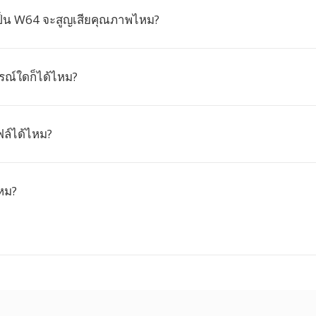
็น W64 จะสูญเสียคุณภาพไหม?
ณ์ใดก็ได้ไหม?
ล์ได้ไหม?
ไหม?