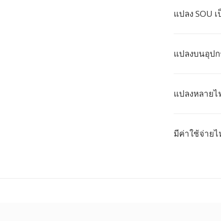
แปลง SOU เป
แปลงบนอุปกร
แปลงหลายไฟ
มีค่าใช้จ่าย