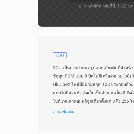
วางไฟล์ต่างๆ​ ที่นี่. 1 GB 
SOU
SOU เป็นการกำหนดรูปแบบเสียงดิบที่ทำหน้า
ข้อมูล PCM แบบ 8 บิตไม่มีเครื่องหมาย (u8
เสียง SoX ไฟล์ที่มีนามสกุล .sou ประกอบด้วยตั
แบบไม่มีส่วนหัว จัดเก็บเป็นจำนวนเต็ม 8 บิต
ไบต์แทนค่าแอมพลิจูดเดียวตั้งแต่ 0 ถึง 255 โ
เนื่องจากไม่มีส่วนหัว พารามิเตอร์การเล่นเช่
อ่านเพิ่มเติม
จำนวนช่องสัญญาณต้องระบุจากภายนอก ค่าเริ
8000 Hz แม้ว่าข้อมูลจะแทนอัตราใดก็ได้ที่ฮา