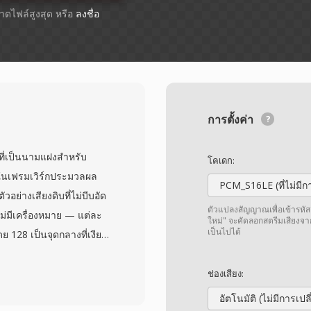
ขนาดไฟล์สูงสุด หรือ
ลงชื่อ
การตั้งค่า
ที่เป็นนามแฝงสำหรับ
โคเดก:
) ในเฟรมเวิร์กประมวลผล
PCM_S16LE (ที่ไม่มีกา
วอย่างเสียงดิบที่ไม่บีบอัด
ตัวแปลงสัญญาณเพื่อเข้ารหัส
ไม่มีเครื่องหมาย — แต่ละ
ใหม่" จะคัดลอกสตรีมเสียงจา
เป็นไปได้
ดย 128 เป็นจุดกลางที่เงียบ
นอัตราสุ่มตัวอย่างและ
่มต้นโดยทั่วไปคือโมโนที่
ช่องเสียง:
ร์ดแวร์บันทึกรองรับ การ
อัตโนมัติ (ไม่มีการเป