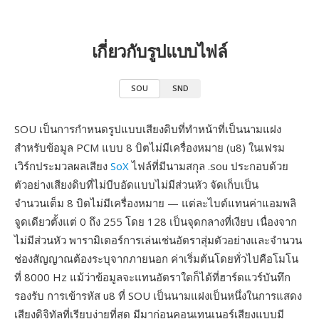
เกี่ยวกับรูปแบบไฟล์
SOU
SND
SOU เป็นการกำหนดรูปแบบเสียงดิบที่ทำหน้าที่เป็นนามแฝง
สำหรับข้อมูล PCM แบบ 8 บิตไม่มีเครื่องหมาย (u8) ในเฟรม
เวิร์กประมวลผลเสียง
SoX
ไฟล์ที่มีนามสกุล .sou ประกอบด้วย
ตัวอย่างเสียงดิบที่ไม่บีบอัดแบบไม่มีส่วนหัว จัดเก็บเป็น
จำนวนเต็ม 8 บิตไม่มีเครื่องหมาย — แต่ละไบต์แทนค่าแอมพลิ
จูดเดียวตั้งแต่ 0 ถึง 255 โดย 128 เป็นจุดกลางที่เงียบ เนื่องจาก
ไม่มีส่วนหัว พารามิเตอร์การเล่นเช่นอัตราสุ่มตัวอย่างและจำนวน
ช่องสัญญาณต้องระบุจากภายนอก ค่าเริ่มต้นโดยทั่วไปคือโมโน
ที่ 8000 Hz แม้ว่าข้อมูลจะแทนอัตราใดก็ได้ที่ฮาร์ดแวร์บันทึก
รองรับ การเข้ารหัส u8 ที่ SOU เป็นนามแฝงเป็นหนึ่งในการแสดง
เสียงดิจิทัลที่เรียบง่ายที่สุด มีมาก่อนคอนเทนเนอร์เสียงแบบมี