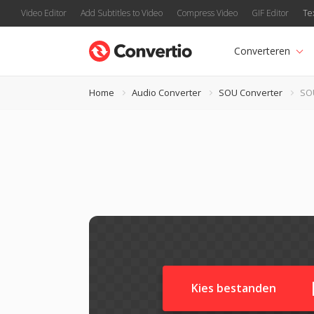
Video Editor
Add Subtitles to Video
Compress Video
GIF Editor
Te
Converteren
Home
Audio Converter
SOU Converter
SO
Kies bestanden