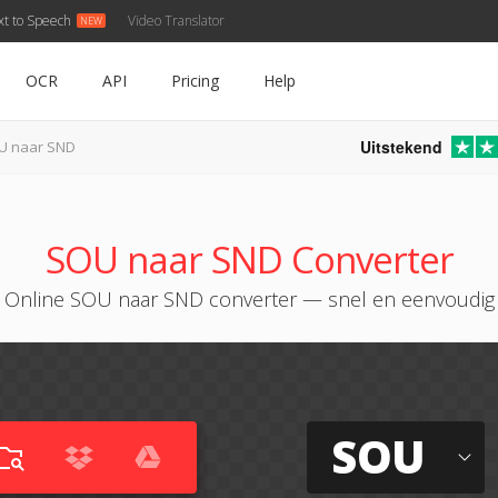
xt to Speech
Video Translator
OCR
API
Pricing
Help
Uitstekend
U naar SND
SOU naar SND Converter
Online SOU naar SND converter — snel en eenvoudig
SOU