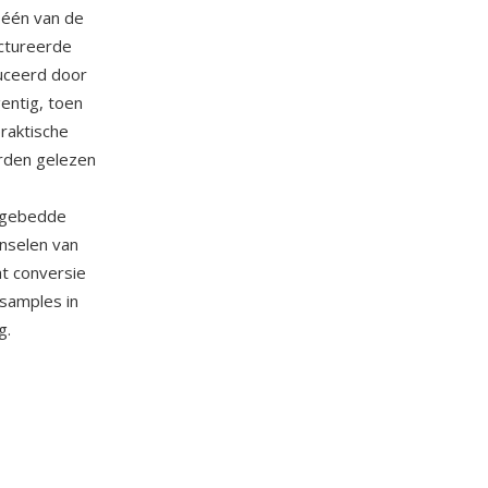
 één van de
uctureerde
uceerd door
gentig, toen
raktische
rden gelezen
ingebedde
nselen van
t conversie
-samples in
g.