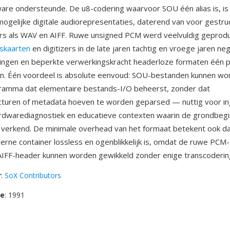
re ondersteunde. De u8-codering waarvoor SOU één alias is, is
ogelijke digitale audiorepresentaties, daterend van voor gestr
ers als WAV en AIFF. Ruwe unsigned PCM werd veelvuldig geprod
dskaarten
en digitizers in de late jaren tachtig en vroege jaren ne
ingen en beperkte verwerkingskracht headerloze formaten één p
n. Één voordeel is absolute eenvoud: SOU-bestanden kunnen wo
gramma dat elementaire bestands-I/O beheerst, zonder dat
ucturen of metadata hoeven te worden geparsed — nuttig voor 
rdwarediagnostiek en educatieve contexten waarin de grondbegi
verkend. De minimale overhead van het formaat betekent ook da
erne container lossless en ogenblikkelijk is, omdat de ruwe PCM
AIFF-header kunnen worden gewikkeld zonder enige transcoderin
r
:
SoX Contributors
se
: 1991