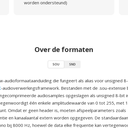
worden ondersteund)
Over de formaten
SOU
SND
w-audioformaataanduiding die fungeert als alias voor unsigned 8
X
-audioverwerkingsframework. Bestanden met de .sou-extensie 
ongecomprimeerde audiosamples opgeslagen als unsigned 8-bit 
tegenwoordigt één enkele amplitudewaarde van 0 tot 255, met 1
unt. Omdat er geen header is, moeten afspeelparameters zoals
ntie en kanaalaantal extern worden opgegeven. De standaardaa
o bij 8000 Hz, hoewel de data elke frequentie kan vertegenwo