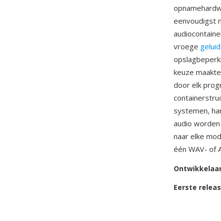
opnamehardwa
eenvoudigst m
audiocontain
vroege
gelui
opslagbeperk
keuze maakte
door elk pro
containerstr
systemen, ha
audio worden 
naar elke mod
één WAV- of 
Ontwikkelaa
Eerste relea