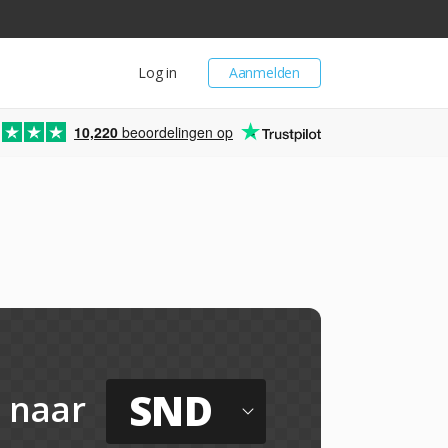
Log in
Aanmelden
10,220
beoordelingen op
SND
naar