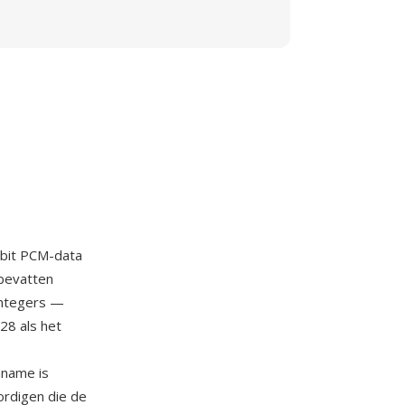
-bit PCM-data
bevatten
integers —
28 als het
nname is
ordigen die de