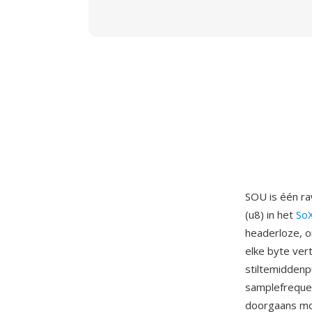
SOU is één ra
(u8) in het
So
headerloze, 
elke byte ver
stiltemiddenp
samplefreque
doorgaans mon