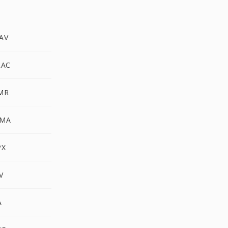
AV
LAC
AMR
WMA
PX
V
A