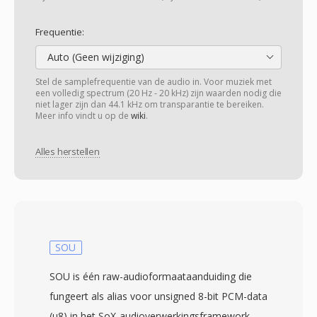
Frequentie:
Auto (Geen wijziging)
Stel de samplefrequentie van de audio in. Voor muziek met
een volledig spectrum (20 Hz - 20 kHz) zijn waarden nodig die
niet lager zijn dan 44.1 kHz om transparantie te bereiken.
Meer info vindt u op de
wiki
.
Alles herstellen
SOU
SOU is één raw-audioformaataanduiding die
fungeert als alias voor unsigned 8-bit PCM-data
(u8) in het SoX-audioverwerkingsframework.