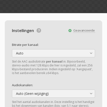
Instellingen
Geavanceerde
Bitrate per kanaal:
Auto
Stel de AAC-audiobitrate
per kanaal
in. Bijvoorbeeld,
stereo-audio met 128 kbps die hier is ingesteld, zal een 256
kbps-bestand produceren. Indien ingesteld op 'Aangepast',
is het aanbevolen bereik ≥64 kbps.
Audiokanalen:
Auto (Geen wijziging)
Stel het aantal audiokanalen in. Deze instelling is het handigst
bij het downmixen van kanalen (bijv. van 5.1 naar stereo).