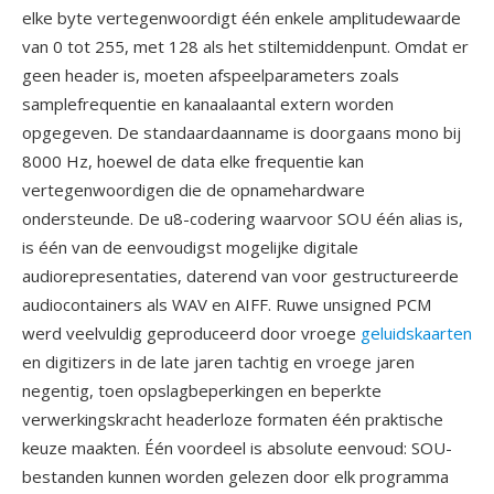
elke byte vertegenwoordigt één enkele amplitudewaarde
van 0 tot 255, met 128 als het stiltemiddenpunt. Omdat er
geen header is, moeten afspeelparameters zoals
samplefrequentie en kanaalaantal extern worden
opgegeven. De standaardaanname is doorgaans mono bij
8000 Hz, hoewel de data elke frequentie kan
vertegenwoordigen die de opnamehardware
ondersteunde. De u8-codering waarvoor SOU één alias is,
is één van de eenvoudigst mogelijke digitale
audiorepresentaties, daterend van voor gestructureerde
audiocontainers als WAV en AIFF. Ruwe unsigned PCM
werd veelvuldig geproduceerd door vroege
geluidskaarten
en digitizers in de late jaren tachtig en vroege jaren
negentig, toen opslagbeperkingen en beperkte
verwerkingskracht headerloze formaten één praktische
keuze maakten. Één voordeel is absolute eenvoud: SOU-
bestanden kunnen worden gelezen door elk programma