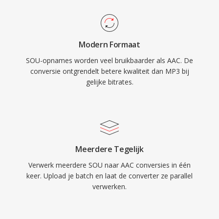
alles van spraakoproepen tot surroundgeluid.
ogenblikkelijk is, omdat de ruwe PCM-samples
Ten derde garandeert de brede adoptie door
in één WAV- of AIFF-header kunnen worden
Apple en andere partijen dat vrijwel elk modern
gewikkeld zonder enige transcodering.
Modern Formaat
apparaat, elke browser en elke mediaspeler
SOU-opnames worden veel bruikbaarder als AAC. De
AAC-content native kan afspelen zonder extra
conversie ontgrendelt betere kwaliteit dan MP3 bij
plug-ins.
gelijke bitrates.
Meerdere Tegelijk
Verwerk meerdere SOU naar AAC conversies in één
keer. Upload je batch en laat de converter ze parallel
verwerken.