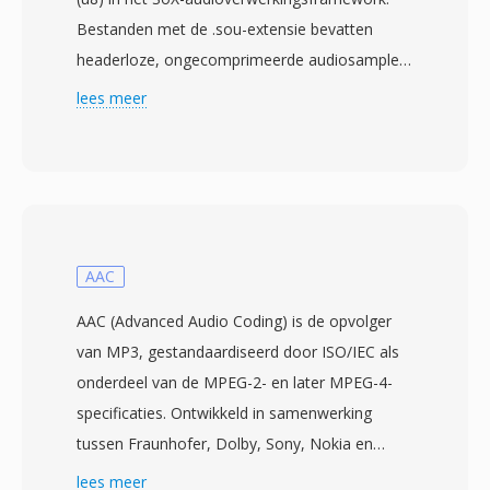
Bestanden met de .sou-extensie bevatten
headerloze, ongecomprimeerde audiosamples
opgeslagen als unsigned 8-bit integers — elke
lees meer
byte vertegenwoordigt één enkele
amplitudewaarde van 0 tot 255, met 128 als
het stiltemiddenpunt. Omdat er geen header is,
moeten afspeelparameters zoals
samplefrequentie en kanaalaantal extern
worden opgegeven. De standaardaanname is
AAC
doorgaans mono bij 8000 Hz, hoewel de data
AAC (Advanced Audio Coding) is de opvolger
elke frequentie kan vertegenwoordigen die de
van MP3, gestandaardiseerd door ISO/IEC als
opnamehardware ondersteunde. De u8-
onderdeel van de MPEG-2- en later MPEG-4-
codering waarvoor SOU één alias is, is één van
specificaties. Ontwikkeld in samenwerking
de eenvoudigst mogelijke digitale
tussen Fraunhofer, Dolby, Sony, Nokia en
audiorepresentaties, daterend van voor
AT&amp;T, levert AAC één superieure
lees meer
gestructureerde audiocontainers als WAV en