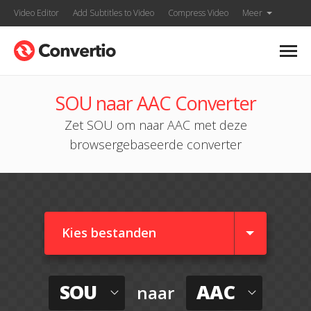
Video Editor
Add Subtitles to Video
Compress Video
Meer
SOU naar AAC Converter
Zet SOU om naar AAC met deze
browsergebaseerde converter
Kies bestanden
SOU
AAC
naar