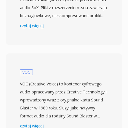
audio SoX. Pliki z rozszerzeniem .sou zawieraja
beznaglowkowe, nieskompresowane probki
audio przechowywane jako 8-bitowe liczby
czytaj więcej
calkowite bez znaku — kazdy bajt reprezentuje
pojedyncza wartosc amplitudy od 0 do 255, z
128 jako punktem ciszy. Poniewaz nie ma
naglowka, parametry odtwarzania, takie jak
czestotliwosc probkowania i liczba kanalow,
musza byc okreslone zewnetrznie. Domyslne
VOC
zalozenie to zwykle mono przy 8000 Hz, choc
VOC (Creative Voice) to kontener cyfrowego
dane moga reprezentowac dowolna
audio opracowany przez Creative Technology i
czestotliwosc obslugiwana przez sprzet
wprowadzony wraz z oryginalna karta Sound
nagrywajacy. Kodowanie u8, ktorego SOU jest
Blaster w 1989 roku. Sluzyl jako natywny
aliasem, jest jedna z najprostszych mozliwych
format audio dla rodziny Sound Blaster w
reprezentacji cyfrowego audio, poprzedzajaca
epoce DOS, kiedy sprzet Creative dominowal w
czytaj więcej
ustrukturyzowane kontenery, takie jak WAV i