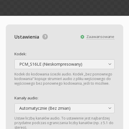
Ustawienia
Zaawansowane
Kodek:
PCM_S16LE (Nieskompresowany)
Kodek do kodowania ścieżki audio. Kodek „bez ponownego
kodowania” kopiuje strumień audio z pliku wejściowego do
wyjściowego bez ponownego kodowania, jeśli to możliwe.
Kanały audio:
Automatycznie (Bez zmian)
Ustaw liczbę kanałów audio. To ustawienie jest najbardziej
przydatne podczas ograniczania liczby kanałów (np. z 5.1 do
stereo).