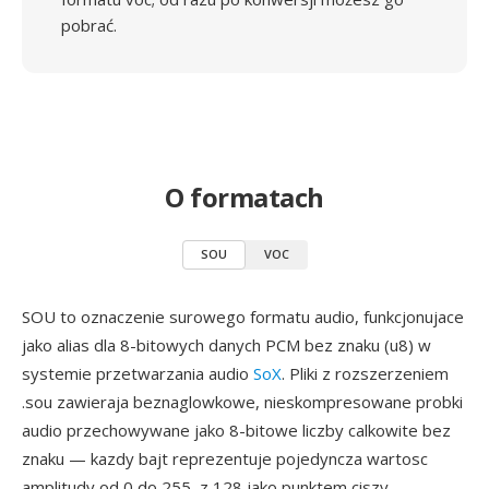
pobrać.
O formatach
SOU
VOC
SOU to oznaczenie surowego formatu audio, funkcjonujace
jako alias dla 8-bitowych danych PCM bez znaku (u8) w
systemie przetwarzania audio
SoX
. Pliki z rozszerzeniem
.sou zawieraja beznaglowkowe, nieskompresowane probki
audio przechowywane jako 8-bitowe liczby calkowite bez
znaku — kazdy bajt reprezentuje pojedyncza wartosc
amplitudy od 0 do 255, z 128 jako punktem ciszy.