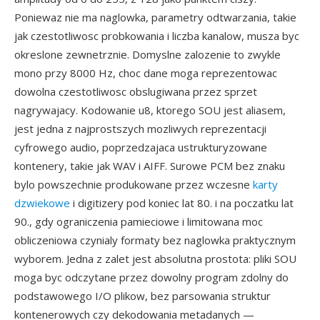
Poniewaz nie ma naglowka, parametry odtwarzania, takie
jak czestotliwosc probkowania i liczba kanalow, musza byc
okreslone zewnetrznie. Domyslne zalozenie to zwykle
mono przy 8000 Hz, choc dane moga reprezentowac
dowolna czestotliwosc obslugiwana przez sprzet
nagrywajacy. Kodowanie u8, ktorego SOU jest aliasem,
jest jedna z najprostszych mozliwych reprezentacji
cyfrowego audio, poprzedzajaca ustrukturyzowane
kontenery, takie jak WAV i AIFF. Surowe PCM bez znaku
bylo powszechnie produkowane przez wczesne
karty
dzwiekowe
i digitizery pod koniec lat 80. i na poczatku lat
90., gdy ograniczenia pamieciowe i limitowana moc
obliczeniowa czynialy formaty bez naglowka praktycznym
wyborem. Jedna z zalet jest absolutna prostota: pliki SOU
moga byc odczytane przez dowolny program zdolny do
podstawowego I/O plikow, bez parsowania struktur
kontenerowych czy dekodowania metadanych —