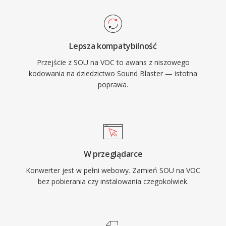
Software, Sierra i LucasArts. Wraz z rozwojem
surowe probki PCM moga byc opakowane w
Windowsa i formatu WAV VOC stopniowo
naglowek WAV lub AIFF bez jakiegokolwiek
wypadl z glownego nurtu, lecz pozostaje
transkodowania.
Lepsza kompatybilność
wazny dla zachowania retro gier i dla kazdego,
Przejście z SOU na VOC to awans z niszowego
kto pracuje z archiwalnymi zbiorami audio z ery
kodowania na dziedzictwo Sound Blaster — istotna
PC.
poprawa.
W przeglądarce
Konwerter jest w pełni webowy. Zamień SOU na VOC
bez pobierania czy instalowania czegokolwiek.