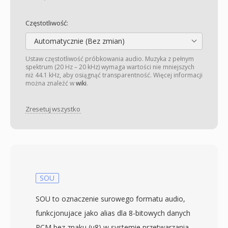
Częstotliwość:
Automatycznie (Bez zmian)
Ustaw częstotliwość próbkowania audio. Muzyka z pełnym
spektrum (20 Hz – 20 kHz) wymaga wartości nie mniejszych
niż 44.1 kHz, aby osiągnąć transparentność. Więcej informacji
można znaleźć w
wiki
.
Zresetuj wszystko
SOU
SOU to oznaczenie surowego formatu audio,
funkcjonujace jako alias dla 8-bitowych danych
PCM bez znaku (u8) w systemie przetwarzania