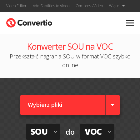
Video Editor
Add Subtitles to Video
Compress Video
Więcej
Konwerter SOU na VOC
Przekształć nagrania SOU w format VOC szybko
online
Wybierz pliki
SOU
VOC
do