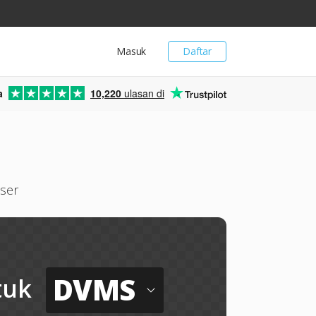
Masuk
Daftar
a
10,220
ulasan di
ser
DVMS
tuk