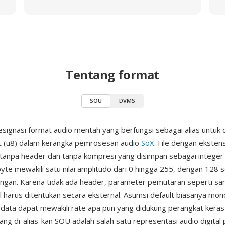
Tentang format
SOU
DVMS
signasi format audio mentah yang berfungsi sebagai alias untuk
it (u8) dalam kerangka pemrosesan audio
SoX
. File dengan ekstens
tanpa header dan tanpa kompresi yang disimpan sebagai integer
yte mewakili satu nilai amplitudo dari 0 hingga 255, dengan 128 se
ngan. Karena tidak ada header, parameter pemutaran seperti sa
l harus ditentukan secara eksternal. Asumsi default biasanya mo
data dapat mewakili rate apa pun yang didukung perangkat kera
ng di-alias-kan SOU adalah salah satu representasi audio digital 