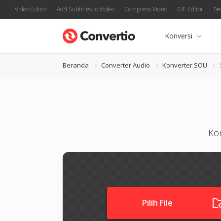
Video Editor
Add Subtitles to Video
Compress Video
GIF Editor
Te
Konversi
Beranda
Converter Audio
Konverter SOU
Ko
Pilih File