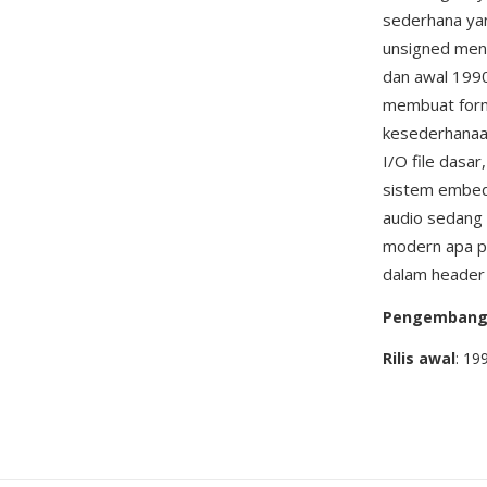
sederhana yan
unsigned men
dan awal 199
membuat forma
kesederhanaa
I/O file dasa
sistem embedd
audio sedang d
modern apa pu
dalam header 
Pengemban
Rilis awal
: 19