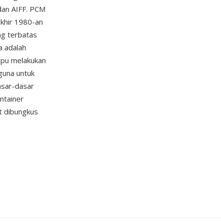
dan AIFF. PCM
akhir 1980-an
ng terbatas
a adalah
mpu melakukan
guna untuk
asar-dasar
ontainer
t dibungkus