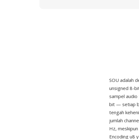
SOU adalah de
unsigned 8-b
sampel audio 
bit — setiap b
tengah keheni
jumlah channe
Hz, meskipun 
Encoding u8 ya