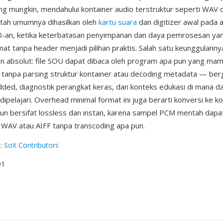
g mungkin, mendahului kontainer audio terstruktur seperti WAV 
tah umumnya dihasilkan oleh
kartu suara
dan digitizer awal pada 
0-an, ketika keterbatasan penyimpanan dan daya pemrosesan ya
t tanpa header menjadi pilihan praktis. Salah satu keunggulanny
n absolut: file SOU dapat dibaca oleh program apa pun yang ma
r, tanpa parsing struktur kontainer atau decoding metadata — ber
ed, diagnostik perangkat keras, dan konteks edukasi di mana d
ipelajari. Overhead minimal format ini juga berarti konversi ke k
n bersifat lossless dan instan, karena sampel PCM mentah dapa
WAV atau AIFF tanpa transcoding apa pun.
g
:
SoX Contributors
91