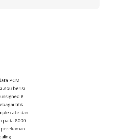
 data PCM
i .sou berisi
 unsigned 8-
bagai titik
mple rate dan
no pada 8000
s perekaman.
paling