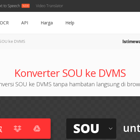
xt to Speech
Video Translator
OCR
API
Harga
Help
Istimew
SOU ke DVMS
Konverter SOU ke DVMS
nversi SOU ke DVMS tanpa hambatan langsung di brow
SOU
un