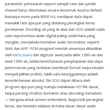
parameter pemutaran seperti sample rate dan jumlah
channel harus ditentukan secara eksternal. Asumsi default
biasanya mono pada 8000 Hz, meskipun data dapat
mewakili rate apa pun yang didukung perangkat keras
perekaman. Encoding u8 yang di-alias-kan SOU adalah salah
satu representasi audio digital paling sederhana yang
mungkin, mendahului kontainer audio terstruktur seperti
WAV dan AIFF. PCM unsigned mentah umumnya dihasilkan
oleh
kartu suara
dan digitizer awal pada akhir 1980-an dan
awal 1990-an, ketika keterbatasan penyimpanan dan daya
pemrosesan yang terbatas membuat format tanpa header
menjadi pilihan praktis. Salah satu keunggulannya adalah
kesederhanaan absolut: file SOU dapat dibaca oleh
program apa pun yang mampu melakukan I/O file dasar,
tanpa parsing struktur kontainer atau decoding metadata
— berguna untuk sistem embedded, diagnostik perangkat
keras, dan konteks edukasi di mana dasar-dasar audio