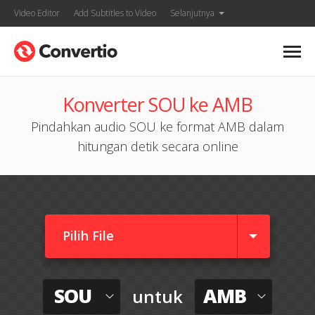
Video Editor
Add Subtitles to Video
Selanjutnya
Konverter SOU ke AMB
Pindahkan audio SOU ke format AMB dalam
hitungan detik secara online
Pilih File
SOU
AMB
untuk