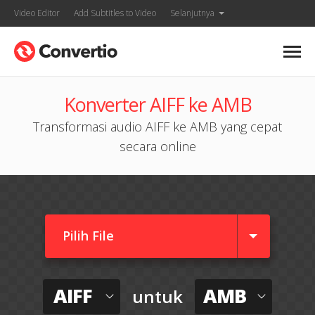
Video Editor
Add Subtitles to Video
Selanjutnya
Konverter AIFF ke AMB
Transformasi audio AIFF ke AMB yang cepat
secara online
Pilih File
AIFF
AMB
untuk