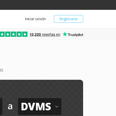
Iniciar sesión
Registrarse
10,220
reseñas en
as
DVMS
a