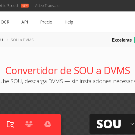
xt to Speech
Video Translator
OCR
API
Precio
Help
Excelente
OU
SOU a DVMS
Convertidor de SOU a DVMS
ube SOU, descarga DVMS — sin instalaciones necesari
SOU