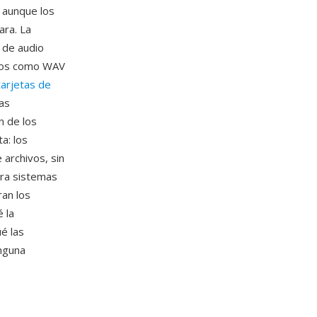
 aunque los
ara. La
 de audio
ados como WAV
tarjetas de
las
n de los
a: los
archivos, sin
ara sistemas
an los
 la
é las
nguna