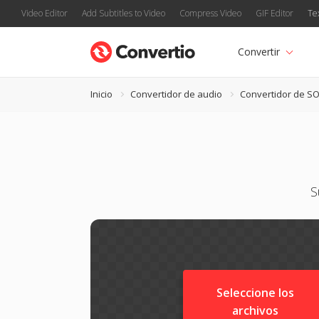
Video Editor
Add Subtitles to Video
Compress Video
GIF Editor
Te
Convertir
Inicio
Convertidor de audio
Convertidor de S
S
Seleccione los
archivos