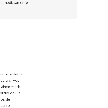
inmediatamente
ias para datos
 Los archivos
ir almacenadas
plitud de 0 a
ros de
icarse