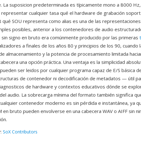
. La suposicion predeterminada es típicamente mono a 8000 Hz,
representar cualquier tasa qué el hardware de grabación soport
u8 qué SOU representa como alias es una de las representaciones
imples posibles, anterior a los contenedores de audio estructur
M sin signo en bruto era comúnmente producido por las primeras
alizadores a finales de los años 80 y principios de los 90, cuando 
 de almacenamiento y la potencia de procesamiento limitada hacia
abecera una opción práctica. Una ventaja es la simplicidad absolut
pueden ser leidos por cualquier programa capaz de E/S básica de 
structuras de contenedor ni decodificación de metadatos — útil p
agnosticos de hardware y contextos educativos dónde se explor
el audio. La sobrecarga mínima del formato también significa qué
cualquier contenedor moderno es sin pérdida e instantánea, ya qu
 en bruto pueden envolverse en una cabecera WAV o AIFF sin ni
ión.
r
:
SoX Contributors