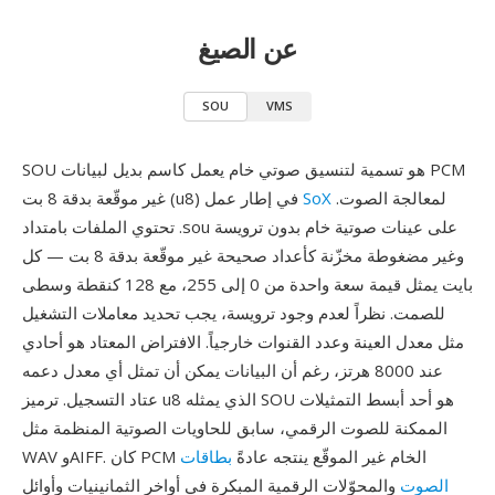
عن الصيغ
SOU
VMS
SOU هو تسمية لتنسيق صوتي خام يعمل كاسم بديل لبيانات PCM
لمعالجة الصوت.
SoX
غير موقّعة بدقة 8 بت (u8) في إطار عمل
تحتوي الملفات بامتداد .sou على عينات صوتية خام بدون ترويسة
وغير مضغوطة مخزّنة كأعداد صحيحة غير موقّعة بدقة 8 بت — كل
بايت يمثل قيمة سعة واحدة من 0 إلى 255، مع 128 كنقطة وسطى
للصمت. نظراً لعدم وجود ترويسة، يجب تحديد معاملات التشغيل
مثل معدل العينة وعدد القنوات خارجياً. الافتراض المعتاد هو أحادي
عند 8000 هرتز، رغم أن البيانات يمكن أن تمثل أي معدل دعمه
عتاد التسجيل. ترميز u8 الذي يمثله SOU هو أحد أبسط التمثيلات
الممكنة للصوت الرقمي، سابق للحاويات الصوتية المنظمة مثل
WAV وAIFF. كان PCM الخام غير الموقّع ينتجه عادةً
بطاقات
الصوت
والمحوّلات الرقمية المبكرة في أواخر الثمانينيات وأوائل