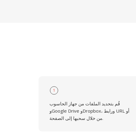
1
قُم بتحديد الملفات من جهاز الحاسوب
وGoogle Drive وDropbox، ورابط URL أو
من خلال سحبها إلى الصفحة.