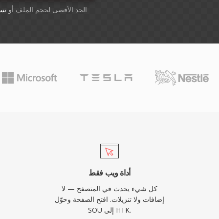
أسقِط الملفات هنا. 1 GB الحد الأقصى لحجم الملف أو
تس
أداة ويب فقط
كل شيء يحدث في المتصفح — لا
إضافات ولا تنزيلات. افتح الصفحة وحوّل
SOU إلى HTK.