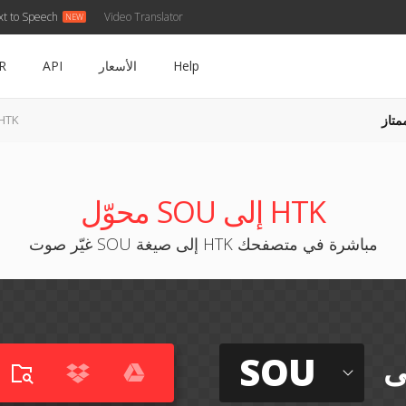
xt to Speech
Video Translator
Help
الأسعار
API
R
متاز
SOU إلى K
محوّل SOU إلى HTK
غيّر صوت SOU إلى صيغة HTK مباشرة في متصفحك
SOU
ى