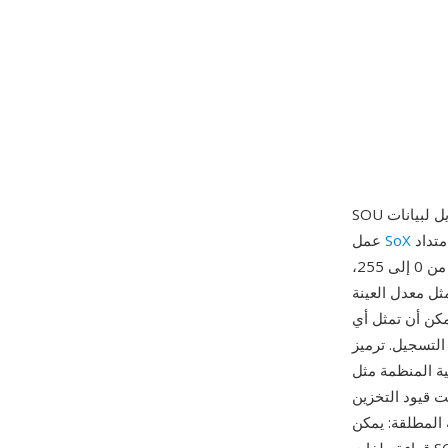
SOU هو تسمية لتنسيق صوتي خام يعمل كاسم بديل لبيانات PCM غير موقّعة بدقة 8 بت (u8) في إطار
لمعالجة الصوت. تحتوي الملفات بامتداد .sou على عينات صوتية خام بدون ترويسة وغير
SoX
عمل
مضغوطة مخزّنة كأعداد صحيحة غير موقّعة بدقة 8 بت — كل بايت يمثل قيمة سعة واحدة من 0 إلى 255،
ثل معدل العينة
رتز، رغم أن البيانات يمكن أن تمثل أي
 هو أحد أبسط التمثيلات الممكنة للصوت الرقمي،
ت قيود التخزين
 المطلقة: يمكن