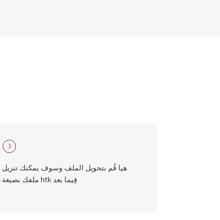
3
هيا قُم بتحويل الملف وسوف يمكنك تنزيل
ملفك بصيغة htk فِيما بعد