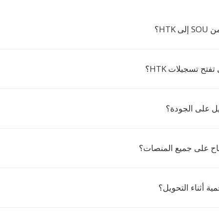
 HTK؟
تفتح تسجيلات HTK؟
يل على الجودة؟
اح على جميع المنصات؟
ة أثناء التحويل؟