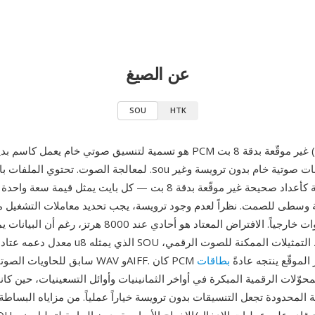
عن الصيغ
SOU
HTK
كنقطة وسطى للصمت. نظراً لعدم وجود ترويسة، يجب تحديد معاملات التشغيل م
وعدد القنوات خارجياً. الافتراض المعتاد هو أحادي عند 8000 ه
معدل دعمه عتاد التسجيل. ترميز u8 الذي يمثله SOU
ظمة مثل WAV وAIFF. كان PCM الخام غير الموقّع ينتجه عادةً
بطاقات
حوّلات الرقمية المبكرة في أواخر الثمانينيات وأوائل التسعينيات، حين كان
 المحدودة تجعل التنسيقات بدون ترويسة خياراً عملياً. من مزاياه البساطة