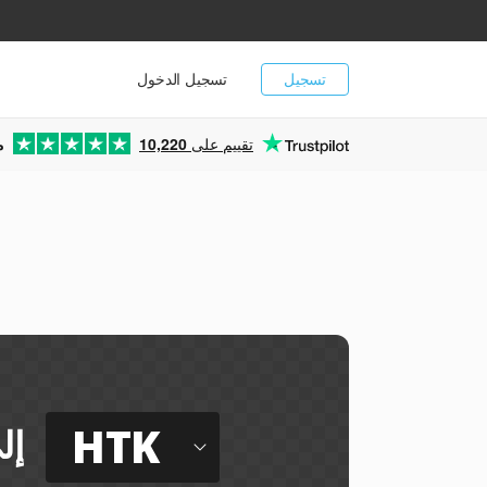
تسجيل
تسجيل الدخول
تقييم على
10,220
م
HTK
إل