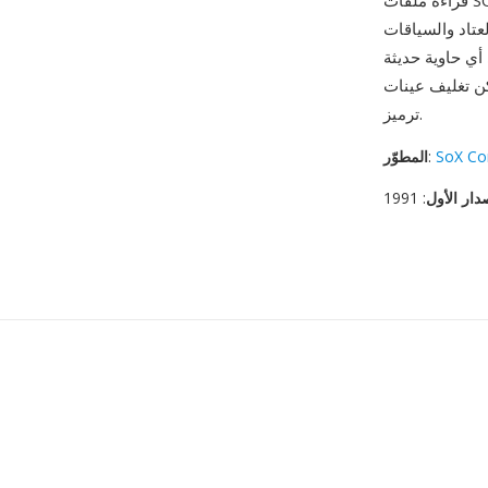
قراءة ملفات SOU بأي برنامج قادر على عمليات الإدخال/الإخراج الأساسية، دون الحاجة لتحليل بنى
عتاد والسياقات
أي حاوية حديثة
ويسة WAV أو AIFF دون أي إعادة
ترميز.
SoX Co
:
المطوّر
دار الأول
: 1991