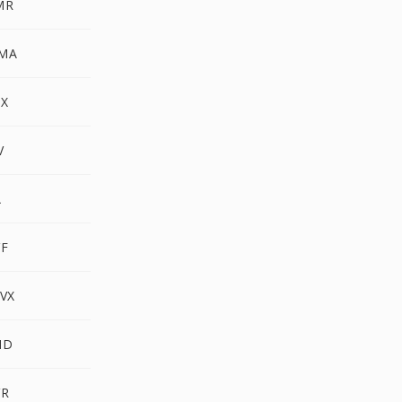
MR
MA
X
V
A
F
VX
ND
VR