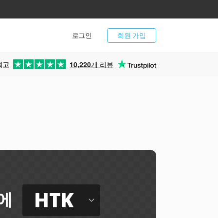
로그인
회원 가입
최고
10,220
개 리뷰
HTK
에