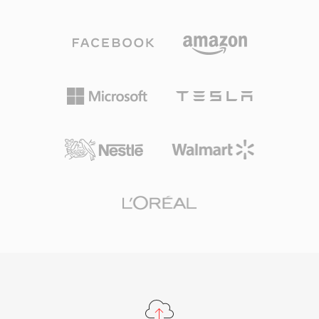
않으며, 체인 논리 비트스트림과 그래뉼 기반 탐색
초를 탐구하는 교육 환경에 유용합니다. 이 포맷의
을 지원하는 전송 래퍼 역할을 합니다. OGA의 이
최소 오버헤드는 또한 모든 현대 컨테이너로의 변
점 중 하나는 상호운용성입니다: .oga 확장자를 만
환이 무손실이고 즉각적임을 의미합니다 — 원시
난 애플리케이션은 비디오 트랙을 탐색하지 않고
PCM 샘플에 WAV나 AIFF 헤더만 추가하면 되며
오디오 전용 재생을 최적화하여 더 빠른 로드 시간
어떤 트랜스코딩도 필요하지 않기 때문입니다.
과 더 낮은 메모리 사용을 달성합니다. Ogg 컨테
이너와 관련 코덱이 전적으로 오픈소스이고 무로
열티이므로, OGA는 독점 포맷에 영향을 미치는
특허 라이선스 복잡성을 피할 수 있습니다. 이 포
맷은 아티스트, 앨범, 트랙 정보를 표준화된 방식
으로 태깅하기 위한 Vorbis 코멘트 메타데이터를
지원합니다. OGA는 Firefox, Chromium 기반 브
라우저, VLC, 대부분의 Linux 데스크톱 환경에서
기본 재생되어, 웹 오디오 배포와 아카이브 워크플
로에 실용적인 선택입니다.