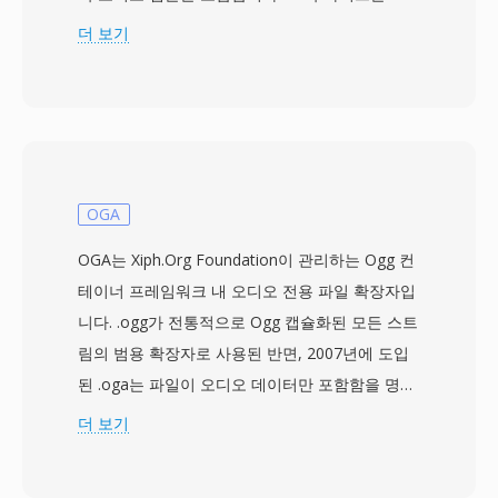
0~255의 단일 진폭 값을 나타내며, 128이 무음 중
더 보기
심점입니다. 헤더가 없으므로 샘플레이트와 채널
수 같은 재생 파라미터는 외부에서 지정해야 합니
다. 기본 가정은 일반적으로 8000 Hz 모노이지만,
녹음 하드웨어가 지원하는 어떤 레이트도 데이터
에 적용 가능합니다. SOU가 별칭하는 u8 인코딩
은 WAV나 AIFF 같은 구조화된 오디오 컨테이너보
OGA
다 앞선, 가장 단순한 디지털 오디오 표현 중 하나
OGA는 Xiph.Org Foundation이 관리하는 Ogg 컨
입니다. 원시 부호 없는 PCM은 저장 제약과 제한
테이너 프레임워크 내 오디오 전용 파일 확장자입
된 처리 능력으로 헤더 없는 포맷이 실용적이던
니다. .ogg가 전통적으로 Ogg 캡슐화된 모든 스트
1980년대 후반~1990년대 초에 초기 사운드 카드
림의 범용 확장자로 사용된 반면, 2007년에 도입
와 디지타이저에 의해 일반적으로 생성되었습니
된 .oga는 파일이 오디오 데이터만 포함함을 명시
다. 장점은 절대적 단순성입니다: SOU 파일은 컨
적으로 알립니다. 내부적으로 OGA 파일은 Vorbis,
더 보기
테이너 구조 파싱이나 메타데이터 디코딩 없이 기
FLAC, Speex, Opus 등으로 인코딩된 오디오를 담
본 파일 I/O가 가능한 모든 프로그램으로 읽을 수
을 수 있습니다 — 컨테이너는 코덱에 구애받지
있어, 임베디드 시스템, 하드웨어 진단, 오디오 기