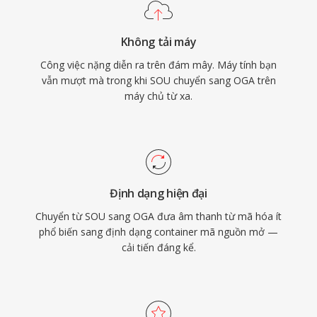
nguyên bản trên Firefox, các trình duyệt dựa
trên Chromium, VLC và hầu hết môi trường
Không tải máy
desktop Linux, phù hợp cho phân phối âm
Công việc nặng diễn ra trên đám mây. Máy tính bạn
thanh web và quy trình lưu trữ.
vẫn mượt mà trong khi SOU chuyển sang OGA trên
máy chủ từ xa.
Định dạng hiện đại
Chuyển từ SOU sang OGA đưa âm thanh từ mã hóa ít
phổ biến sang định dạng container mã nguồn mở —
cải tiến đáng kể.