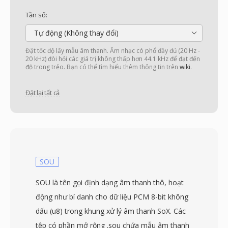
Tần số:
Tự động (Không thay đổi)
Đặt tốc độ lấy mẫu âm thanh. Âm nhạc có phổ đầy đủ (20 Hz -
20 kHz) đòi hỏi các giá trị không thấp hơn 44.1 kHz để đạt đến
độ trong trẻo. Bạn có thể tìm hiểu thêm thông tin trên
wiki
.
Đặt lại tất cả
SOU
SOU là tên gọi định dạng âm thanh thô, hoạt
động như bí danh cho dữ liệu PCM 8-bit không
dấu (u8) trong khung xử lý âm thanh SoX. Các
tệp có phần mở rộng .sou chứa mẫu âm thanh