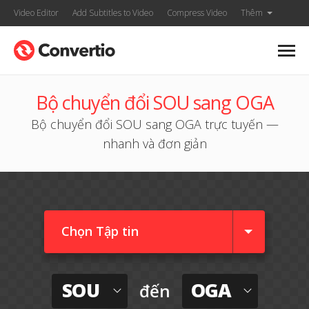
Video Editor
Add Subtitles to Video
Compress Video
Thêm
Bộ chuyển đổi SOU sang OGA
Bộ chuyển đổi SOU sang OGA trực tuyến —
nhanh và đơn giản
Chọn Tập tin
SOU
OGA
đến