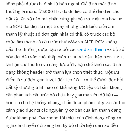
kênh phải được chỉ định từ bên ngoài. Giả định mặc định
thường là mono ở 8000 Hz, dù dữ liệu có thể đại diện cho
bất kỳ tần số nào mà phần cứng ghi hỗ trợ. Kiểu mã hóa u8
mà SOU đại diện là một trong những cách biểu diễn âm
thanh kỹ thuật số đơn giản nhất có thể, có trước các bộ
chứa âm thanh có cấu trúc như WAV và AIFF. PCM không
dấu thô thường được tạo ra bởi các
card âm thanh
và bộ số
hóa đời đầu vào cuối thập niên 1980 và đầu thập niên 1990,
khi hạn chế lưu trữ và năng lực xử lý hạn chế khiến các định
dạng không header trở thành lựa chọn thiết thực. Một ưu
điểm là sự đơn giản tuyệt đối: tệp SOU có thể được đọc bởi
bất kỳ chương trình nào có khả năng I/O tệp cơ bản, không
cần phân tích cấu trúc bộ chứa hay giải mã siêu dữ liệu —
hữu ích cho hệ thống nhúng, chẩn đoán phần cứng và các bối
cảnh giáo dục nơi các nguyên lý cơ bản của âm thanh đang
được khám phá. Overhead tối thiểu của định dạng cũng có
nghĩa là chuyển đổi sang bất kỳ bộ chứa hiện đại nào đều