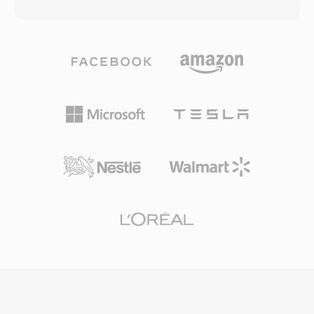
tệp OGA có thể mang âm thanh được mã hóa
chế khiến các định dạng không header trở
bằng Vorbis, FLAC, Speex hoặc Opus — bộ
thành lựa chọn thiết thực. Một ưu điểm là sự
chứa không phụ thuộc vào codec, đóng vai trò
đơn giản tuyệt đối: tệp SOU có thể được đọc
là lớp truyền tải với hỗ trợ các luồng logic xâu
bởi bất kỳ chương trình nào có khả năng I/O
chuỗi và tìm kiếm dựa trên granule. Một lợi ích
tệp cơ bản, không cần phân tích cấu trúc bộ
của OGA là khả năng tương tác: các ứng dụng
chứa hay giải mã siêu dữ liệu — hữu ích cho hệ
gặp phần mở rộng .oga có thể tối ưu hóa cho
thống nhúng, chẩn đoán phần cứng và các bối
phát lại chỉ âm thanh mà không cần dò tìm
cảnh giáo dục nơi các nguyên lý cơ bản của âm
track video, giúp tải nhanh hơn và tiết kiệm bộ
thanh đang được khám phá. Overhead tối thiểu
nhớ hơn. Do bộ chứa Ogg và các codec liên
của định dạng cũng có nghĩa là chuyển đổi
quan đều là mã nguồn mở và miễn phí bản
sang bất kỳ bộ chứa hiện đại nào đều không
quyền, OGA tránh được các phức tạp về cấp
tổn hao và tức thì, vì mẫu PCM thô có thể
phép sáng chế ảnh hưởng đến các định dạng
được bọc trong header WAV hoặc AIFF mà
độc quyền. Định dạng này hỗ trợ siêu dữ liệu
không cần chuyển mã.
Vorbis comment để gắn thẻ nghệ sĩ, album và
bài hát theo cách chuẩn hóa. OGA phát được