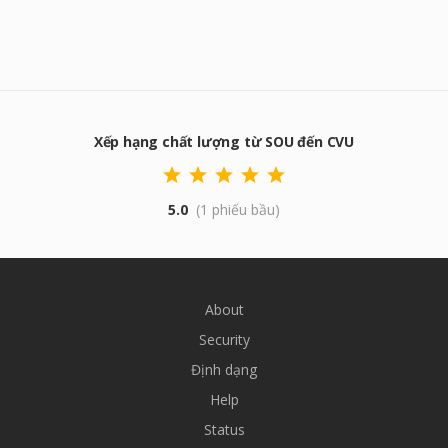
Xếp hạng chất lượng từ SOU đến CVU
5.0
(1 phiếu bầu)
About
Security
Định dạng
Help
Status