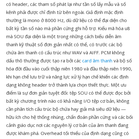
có header, các tham số phát lại như tần số lấy mẫu và số
kênh phải được chỉ định từ bên ngoài. Giả định mặc định
thường là mono ở 8000 Hz, dù dữ liệu có thể đại diện cho
bất kỳ tần số nào mà phần cứng ghi hỗ trợ. Kiểu mã hóa u8
mà SOU đại diện là một trong những cách biểu diễn âm
thanh kỹ thuật số đơn giản nhất có thể, có trước các bộ
chứa âm thanh có cấu trúc như WAV và AIFF. PCM không
dấu thô thường được tạo ra bởi các
card âm thanh
và bộ số
hóa đời đầu vào cuối thập niên 1980 và đầu thập niên 1990,
khi hạn chế lưu trữ và năng lực xử lý hạn chế khiến các định
dạng không header trở thành lựa chọn thiết thực. Một ưu
điểm là sự đơn giản tuyệt đối: tệp SOU có thể được đọc bởi
bất kỳ chương trình nào có khả năng I/O tệp cơ bản, không
cần phân tích cấu trúc bộ chứa hay giải mã siêu dữ liệu —
hữu ích cho hệ thống nhúng, chẩn đoán phần cứng và các bối
cảnh giáo dục nơi các nguyên lý cơ bản của âm thanh đang
được khám phá. Overhead tối thiểu của định dạng cũng có