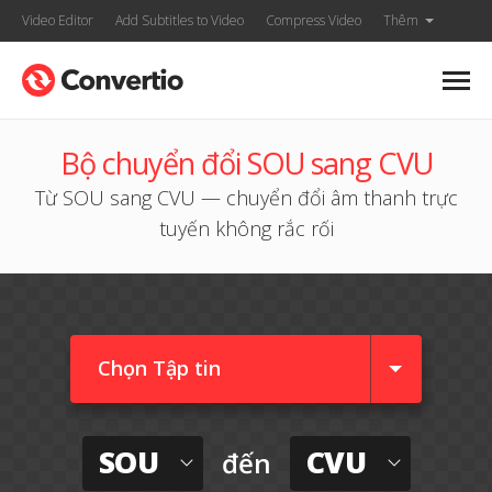
Video Editor
Add Subtitles to Video
Compress Video
Thêm
Bộ chuyển đổi SOU sang CVU
Từ SOU sang CVU — chuyển đổi âm thanh trực
tuyến không rắc rối
Chọn Tập tin
SOU
CVU
đến