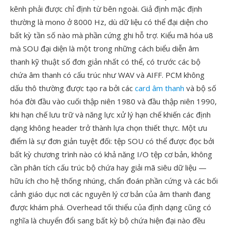
kênh phải được chỉ định từ bên ngoài. Giả định mặc định
thường là mono ở 8000 Hz, dù dữ liệu có thể đại diện cho
bất kỳ tần số nào mà phần cứng ghi hỗ trợ. Kiểu mã hóa u8
mà SOU đại diện là một trong những cách biểu diễn âm
thanh kỹ thuật số đơn giản nhất có thể, có trước các bộ
chứa âm thanh có cấu trúc như WAV và AIFF. PCM không
dấu thô thường được tạo ra bởi các
card âm thanh
và bộ số
hóa đời đầu vào cuối thập niên 1980 và đầu thập niên 1990,
khi hạn chế lưu trữ và năng lực xử lý hạn chế khiến các định
dạng không header trở thành lựa chọn thiết thực. Một ưu
điểm là sự đơn giản tuyệt đối: tệp SOU có thể được đọc bởi
bất kỳ chương trình nào có khả năng I/O tệp cơ bản, không
cần phân tích cấu trúc bộ chứa hay giải mã siêu dữ liệu —
hữu ích cho hệ thống nhúng, chẩn đoán phần cứng và các bối
cảnh giáo dục nơi các nguyên lý cơ bản của âm thanh đang
được khám phá. Overhead tối thiểu của định dạng cũng có
nghĩa là chuyển đổi sang bất kỳ bộ chứa hiện đại nào đều