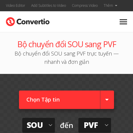
Video Editor
Add Subtitles to Video
Compress Video
Thêm
Bộ chuyển đổi SOU sang PVF
Bộ chuyển đổi SOU sang PVF trực tuyến —
nhanh và đơn giản
Chọn Tập tin
SOU
PVF
đến